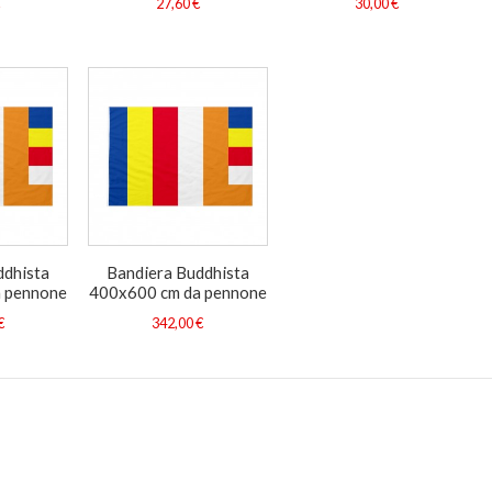
€
27,60 €
30,00 €
ddhista
Bandiera Buddhista
 pennone
400x600 cm da pennone
€
342,00 €