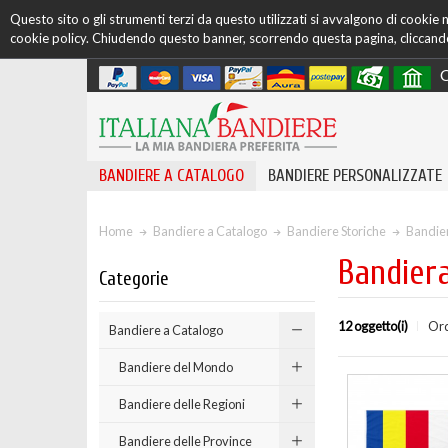
Questo sito o gli strumenti terzi da questo utilizzati si avvalgono di cookie ne
cookie policy. Chiudendo questo banner, scorrendo questa pagina, cliccando 
C
BANDIERE A CATALOGO
BANDIERE PERSONALIZZATE
Home
Bandiere a Catalogo
Bandiere Storiche
Bandier
Bandier
Categorie
12 oggetto(i)
Ord
Bandiere a Catalogo
Bandiere del Mondo
Bandiere delle Regioni
Bandiere delle Province