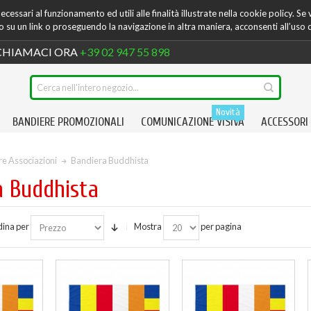
cessari al funzionamento ed utili alle finalità illustrate nella cookie policy. Se
su un link o proseguendo la navigazione in altra maniera, acconsenti all’uso 
HIAMACI ORA
+39 02 947 55 898
Novità
BANDIERE PROMOZIONALI
COMUNICAZIONE VISIVA
ACCESSORI
e Associazioni
Bandiera Buddhista
a Buddhista
ina per
Mostra
per pagina