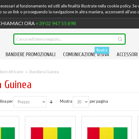
cessari al funzionamento ed utili alle finalità illustrate nella cookie policy. Se
su un link o proseguendo la navigazione in altra maniera, acconsenti all’uso 
HIAMACI ORA
+39 02 947 55 898
Novità
BANDIERE PROMOZIONALI
COMUNICAZIONE VISIVA
ACCESSORI
iere Africane
Bandiera Guinea
a Guinea
ina per
Mostra
per pagina