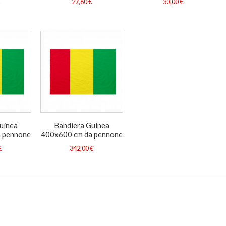
€
27,60 €
30,00 €
uinea
Bandiera Guinea
 pennone
400x600 cm da pennone
€
342,00 €