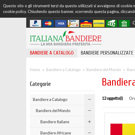
Questo sito o gli strumenti terzi da questo utilizzati si avvalgono di cookie ne
cookie policy. Chiudendo questo banner, scorrendo questa pagina, cliccando 
C
BANDIERE A CATALOGO
BANDIERE PERSONALIZZATE
Home
Bandiere a Catalogo
Bandiere del Mondo
Band
Bandier
Categorie
12 oggetto(i)
Ord
Bandiere a Catalogo
Bandiere del Mondo
Bandiere Italiane
Bandiere Africane