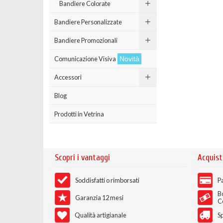
Bandiere Colorate
Bandiere Personalizzate
Bandiere Promozionali
Comunicazione Visiva
Novità
Accessori
Blog
Prodotti in Vetrina
Scopri i vantaggi
Acquist
Soddisfatti o rimborsati
Pa
B
Garanzia 12 mesi
C
Qualità artigianale
Sp