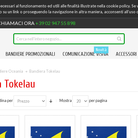
cessari al funzionamento ed utili alle finalità illustrate nella cookie policy. Se
su un link o proseguendo la navigazione in altra maniera, acconsenti all’uso 
HIAMACI ORA
+39 02 947 55 898
Novità
BANDIERE PROMOZIONALI
COMUNICAZIONE VISIVA
ACCESSORI
iere Oceania
Bandiera Tokelau
a Tokelau
ina per
Mostra
per pagina