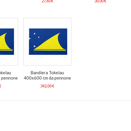
€
27,60 €
30,00 €
okelau
Bandiera Tokelau
 pennone
400x600 cm da pennone
€
342,00 €