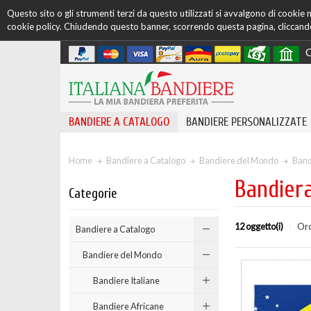
Questo sito o gli strumenti terzi da questo utilizzati si avvalgono di cookie ne
cookie policy. Chiudendo questo banner, scorrendo questa pagina, cliccando 
C
BANDIERE A CATALOGO
BANDIERE PERSONALIZZATE
Home
Bandiere a Catalogo
Bandiere del Mondo
Band
Bandier
Categorie
12 oggetto(i)
Ord
Bandiere a Catalogo
Bandiere del Mondo
Bandiere Italiane
Bandiere Africane