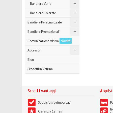
Bandiere Varie
Bandiere Colorate
Bandiere Personalizzate
Bandiere Promozionali
Comunicazione Visiva
Novità
Accessori
Blog
Prodotti in Vetrina
Scopri i vantaggi
Acquist
Soddisfatti o rimborsati
Pa
B
Garanzia 12 mesi
C