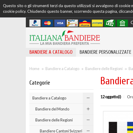
Questo sito o gli strumenti terzi da questo utilizzati si avvalgono di cookie ne
cookie policy. Chiudendo questo banner, scorrendo questa pagina, cliccando 
C
BANDIERE A CATALOGO
BANDIERE PERSONALIZZATE
Home
Bandiere a Catalogo
Bandiere delle Regioni
Ba
Bandiera
Categorie
12 oggetto(i)
Ord
Bandiere a Catalogo
Bandiere del Mondo
Bandiere delle Regioni
Bandiere Cantoni Svizzeri