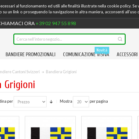
cessari al funzionamento ed utili alle finalità illustrate nella cookie policy. Se
su un link o proseguendo la navigazione in altra maniera, acconsenti all’uso 
HIAMACI ORA
+39 02 947 55 898
Novità
BANDIERE PROMOZIONALI
COMUNICAZIONE VISIVA
ACCESSORI
ndiere Cantoni Svizzeri
Bandiera Grigioni
 Grigioni
ina per
Mostra
per pagina