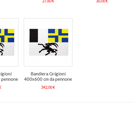
€
27,60 €
30,00 €
igioni
Bandiera Grigioni
 pennone
400x600 cm da pennone
€
342,00 €