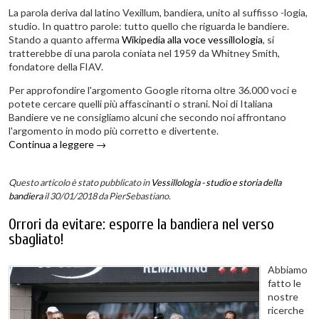
La parola deriva dal latino Vexillum, bandiera, unito al suffisso -logia,
studio. In quattro parole: tutto quello che riguarda le bandiere.
Stando a quanto afferma
Wikipedia alla voce vessillologia
, si
tratterebbe di una parola coniata nel 1959 da Whitney Smith,
fondatore della FIAV.
Per approfondire l'argomento Google ritorna oltre 36.000 voci e
potete cercare quelli più affascinanti o strani. Noi di Italiana
Bandiere ve ne consigliamo alcuni che secondo noi affrontano
l'argomento in modo più corretto e divertente.
Continua a leggere
→
Questo articolo è stato pubblicato in
Vessillologia - studio e storia della
bandiera
il 30/01/2018
da PierSebastiano
.
Orrori da evitare: esporre la bandiera nel verso
sbagliato!
Abbiamo
fatto le
nostre
ricerche