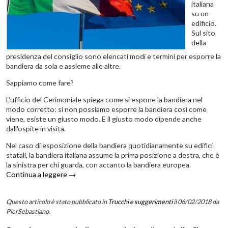
italiana
su un
edificio.
Sul sito
della
presidenza del consiglio sono elencati modi e termini per esporre la
bandiera da sola e assieme alle altre.
Sappiamo come fare?
L'ufficio del Cerimoniale spiega come si espone la bandiera nel
modo corretto: si non possiamo esporre la bandiera così come
viene, esiste un giusto modo. E il giusto modo dipende anche
dall'ospite in visita.
Nel caso di esposizione della bandiera quotidianamente su edifici
statali, la bandiera italiana assume la prima posizione a destra, che è
la sinistra per chi guarda, con accanto la bandiera europea.
Continua a leggere
→
Questo articolo è stato pubblicato in
Trucchi e suggerimenti
il 06/02/2018
da
PierSebastiano
.