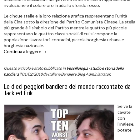
rivoluzione e il colore oro irradia lo sfondo rosso.
Le cinque stelle e la loro relazione grafica rappresentano l'unità
della Cina sotto la direzione del Partito Comunista Cinese. La stella
più grande è il simbolo del Partito mentre le quattro più piccole
rappresentano le quattro classi sociali di cui si compone la
popolazione: lavoratori, contadini, piccola borghesia urbana e
borghesia nazionale.
Continua a leggere
→
Questo articolo è stato pubblicato in
Vessillologia - studio e storia della
bandiera
il 01/02/2018
da Italiana Bandiere Blog Administrator
.
Le dieci peggiori bandiere del mondo raccontate da
Jack ed Erik
Se ve la
cavate
con
l'inglese,
potete