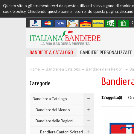
Questo sito o gli strumenti terzi da questo utilizzati si avvalgono di cookie ne
cookie policy. Chiudendo questo banner, scorrendo questa pagina, cliccando 
C
BANDIERE A CATALOGO
BANDIERE PERSONALIZZATE
Home
Bandiere a Catalogo
Bandiere delle Regioni
Ba
Bandier
Categorie
12 oggetto(i)
Ord
Bandiere a Catalogo
Bandiere del Mondo
Bandiere delle Regioni
Bandiere Cantoni Svizzeri