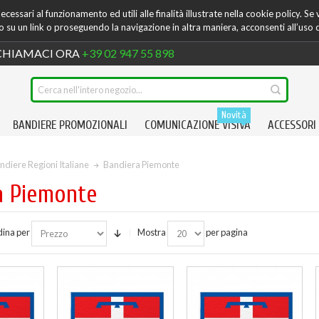
cessari al funzionamento ed utili alle finalità illustrate nella cookie policy. Se
su un link o proseguendo la navigazione in altra maniera, acconsenti all’uso 
HIAMACI ORA
+39 02 947 55 898
Novità
BANDIERE PROMOZIONALI
COMUNICAZIONE VISIVA
ACCESSORI
ndiere Regioni Italiane
Bandiera Piemonte
a Piemonte
ina per
Mostra
per pagina