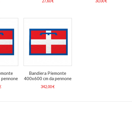
€
27,60 €
30,00 €
emonte
Bandiera Piemonte
 pennone
400x600 cm da pennone
€
342,00 €