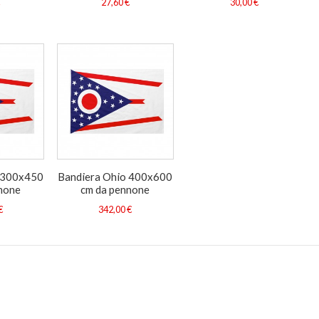
€
27,60 €
30,00 €
 300x450
Bandiera Ohio 400x600
none
cm da pennone
€
342,00 €