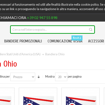
cessari al funzionamento ed utili alle finalità illustrate nella cookie policy. Se
su un link o proseguendo la navigazione in altra maniera, acconsenti all’uso 
HIAMACI ORA
+39 02 947 55 898
Novità
BANDIERE PROMOZIONALI
COMUNICAZIONE VISIVA
ACCESSORI
iere Stati Uniti d'America (USA)
Bandiera Ohio
a Ohio
ina per
Mostra
per pagina