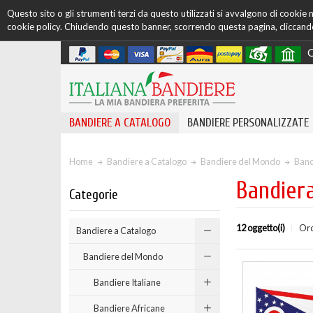
Questo sito o gli strumenti terzi da questo utilizzati si avvalgono di cookie ne
cookie policy. Chiudendo questo banner, scorrendo questa pagina, cliccando 
C
BANDIERE A CATALOGO
BANDIERE PERSONALIZZATE
Home
Bandiere a Catalogo
Bandiere del Mondo
Band
Bandier
Categorie
12 oggetto(i)
Ord
Bandiere a Catalogo
Bandiere del Mondo
Bandiere Italiane
Bandiere Africane