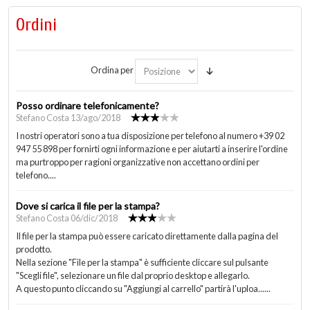
Ordini
Ordina per
Posso ordinare telefonicamente?
Stefano Costa 13/ago/2018
I nostri operatori sono a tua disposizione per telefono al numero +39 02
947 55 898 per fornirti ogni informazione e per aiutarti a inserire l'ordine
ma purtroppo per ragioni organizzative non accettano ordini per
telefono....
Dove si carica il file per la stampa?
Stefano Costa 06/dic/2018
Il file per la stampa può essere caricato direttamente dalla pagina del
prodotto.
Nella sezione "File per la stampa" è sufficiente cliccare sul pulsante
"Scegli file", selezionare un file dal proprio desktop e allegarlo.
A questo punto cliccando su "Aggiungi al carrello" partirà l'uploa......