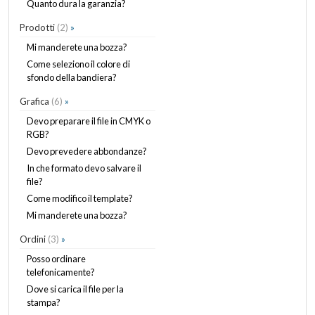
Quanto dura la garanzia?
Prodotti
(2)
»
Mi manderete una bozza?
Come seleziono il colore di
sfondo della bandiera?
Grafica
(6)
»
Devo preparare il file in CMYK o
RGB?
Devo prevedere abbondanze?
In che formato devo salvare il
file?
Come modifico il template?
Mi manderete una bozza?
Ordini
(3)
»
Posso ordinare
telefonicamente?
Dove si carica il file per la
stampa?