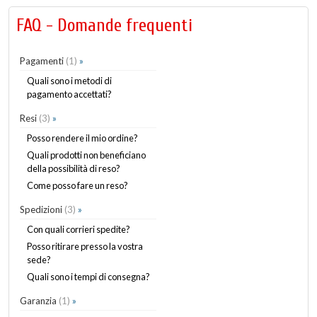
FAQ - Domande frequenti
Pagamenti
(1)
»
Quali sono i metodi di
pagamento accettati?
Resi
(3)
»
Posso rendere il mio ordine?
Quali prodotti non beneficiano
della possibilità di reso?
Come posso fare un reso?
Spedizioni
(3)
»
Con quali corrieri spedite?
Posso ritirare presso la vostra
sede?
Quali sono i tempi di consegna?
Garanzia
(1)
»