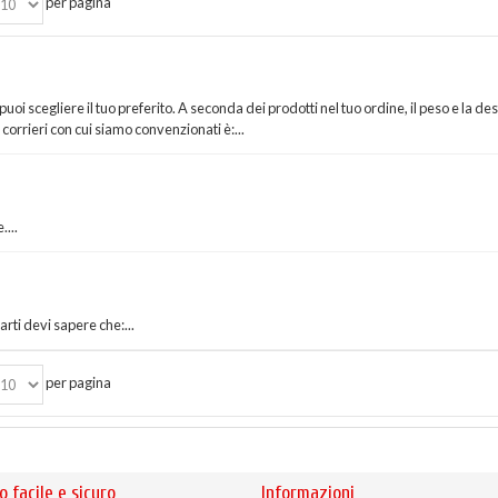
per pagina
 puoi scegliere il tuo preferito. A seconda dei prodotti nel tuo ordine, il peso e la de
 corrieri con cui siamo convenzionati è:...
....
rti devi sapere che:...
per pagina
o facile e sicuro
Informazioni