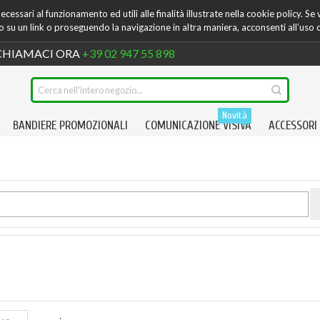
cessari al funzionamento ed utili alle finalità illustrate nella cookie policy. Se
su un link o proseguendo la navigazione in altra maniera, acconsenti all’uso 
HIAMACI ORA
+39 02 947 55 898
Novità
BANDIERE PROMOZIONALI
COMUNICAZIONE VISIVA
ACCESSORI