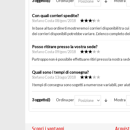
3 oggetto(i)
Ordina per
Mostra
Con quali corrieri spedite?
Stefano Costa 08/gen/2018
In base al tuo ordine ti mostreremo i corrieri disponibili tra cui
dei corrieri disponibili potrebbe variare. L'elenco completo dei
Posso ritirare presso la vostra sede?
Stefano Costa 09/gen/2018
Purtroppo non è possibile effettuare ritiri presso la nostra sede
Quali sono i tempi di consegna?
Stefano Costa 13/ago/2018
I tempi di consegna sono sogetti a numerose variabili, per aiuta
3 oggetto(i)
Ordina per
Mostra
Scopri i vantaggi
Acquist