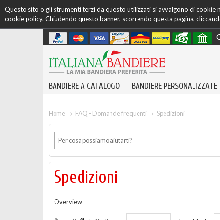
Questo sito o gli strumenti terzi da questo utilizzati si avvalgono di cookie ne
cookie policy. Chiudendo questo banner, scorrendo questa pagina, cliccando 
C
BANDIERE A CATALOGO
BANDIERE PERSONALIZZATE
Home
FAQ - Domande frequenti
Spedizioni
Spedizioni
Overview