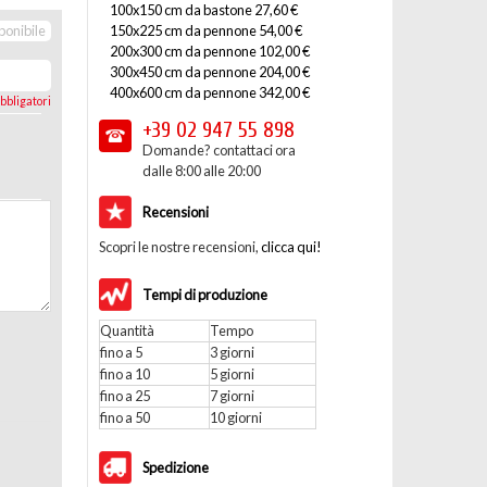
100x150 cm da bastone 27,60 €
150x225 cm da pennone 54,00 €
ponibile
200x300 cm da pennone 102,00 €
300x450 cm da pennone 204,00 €
400x600 cm da pennone 342,00 €
bbligatori
+39 02
947 55 898
Domande? contattaci ora
dalle 8:00 alle 20:00
Recensioni
Scopri le nostre recensioni,
clicca qui!
Tempi di produzione
Quantità
Tempo
fino a 5
3 giorni
fino a 10
5 giorni
fino a 25
7 giorni
fino a 50
10 giorni
Spedizione