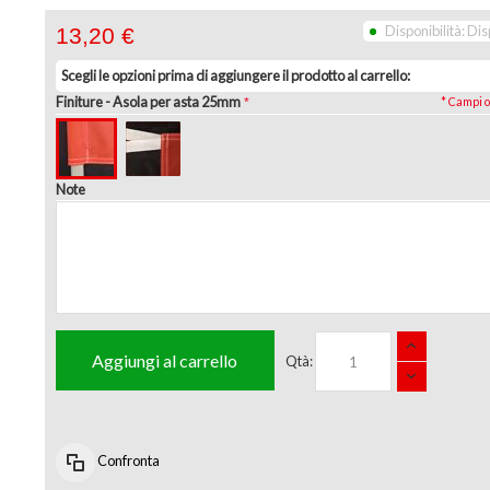
Disponibilità:
Dis
13,20 €
Scegli le opzioni prima di aggiungere il prodotto al carrello:
Finiture
- Asola per asta 25mm
* Campi o
Note
Aggiungi al carrello
Qtà:
Confronta