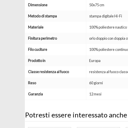
Dimensione
50x75 cm
Metodo di stampa
stampa digitale Hi-Fi
Materiale
100% poliestere nautic
Finitura perimetro
orlo doppio con doppia c
Filo cuciture
100% poliestere continuo
Prodotto in
Europa
Classe resistenza al fuoco
resistenza al fuoco clas
Reso
60 giorni
Garanzia
12 mesi
Potresti essere interessato anche