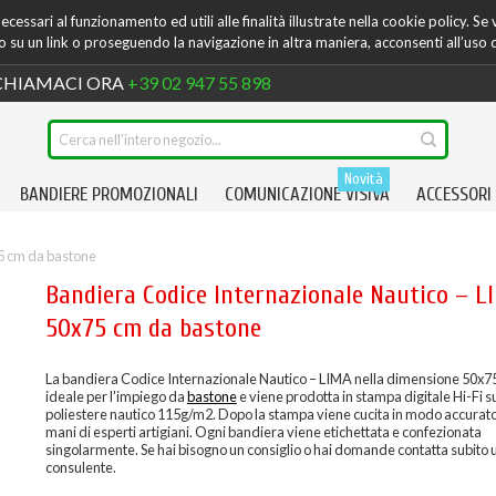
cessari al funzionamento ed utili alle finalità illustrate nella cookie policy. Se
su un link o proseguendo la navigazione in altra maniera, acconsenti all’uso 
HIAMACI ORA
+39 02 947 55 898
Novità
BANDIERE PROMOZIONALI
COMUNICAZIONE VISIVA
ACCESSORI
5 cm da bastone
Bandiera Codice Internazionale Nautico – L
50x75 cm da bastone
La bandiera Codice Internazionale Nautico – LIMA nella dimensione 50x7
ideale per l'impiego da
bastone
e viene prodotta in stampa digitale Hi-Fi 
poliestere nautico 115g/m2. Dopo la stampa viene cucita in modo accurato
mani di esperti artigiani. Ogni bandiera viene etichettata e confezionata
singolarmente. Se hai bisogno un consiglio o hai domande contatta subito 
consulente.