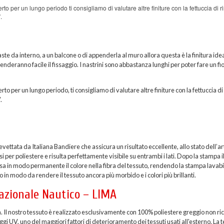
rto per un lungo periodo ti consigliamo di valutare altre finiture con la fettuccia di r
.
ste da interno, a un balcone o di appenderla al muro allora questa è la finitura idea
 renderanno facile il fissaggio. I nastrini sono abbastanza lunghi per poter fare un fi
rto per un lungo periodo, ti consigliamo di valutare altre finiture con la fettuccia di
.
ttata da Italiana Bandiere che assicura un risultato eccellente, allo stato dell’ar
per poliestere e risulta perfettamente visibile su entrambi i lati. Dopo la stampa i
sa in modo permanente il colore nella fibra del tessuto, rendendo la stampa lavabi
 in modo da rendere il tessuto ancora più morbido e i colori più brillanti.
nazionale Nautico – LIMA
a. Il nostro tessuto è realizzato esclusivamente con 100% poliestere greggio non ric
i UV, uno del maggiori fattori di deterioramento dei tessuti usati all'esterno. La t