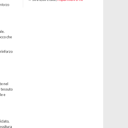
inforzo
le.
occo che
 rinforzo
te nel
l tessuto
le e
iclato,
essitura