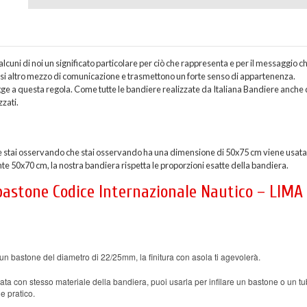
uni di noi un significato particolare per ciò che rappresenta e per il messaggio c
asi altro mezzo di comunicazione e trasmettono un forte senso di appartenenza.
e a questa regola. Come tutte le bandiere realizzate da Italiana Bandiere anche 
zzati.
 stai osservando che stai osservando ha una dimensione di 50x75 cm viene usata
te 50x70 cm, la nostra bandiera rispetta le proporzioni esatte della bandiera.
 bastone Codice Internazionale Nautico – LIMA
un bastone del diametro di 22/25mm, la finitura con asola ti agevolerà.
ata con stesso materiale della bandiera, puoi usarla per infilare un bastone o un tu
e pratico.