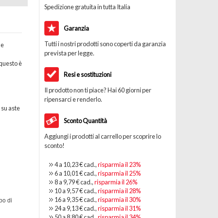
Spedizione gratuita in tutta Italia
Garanzia
Tutti i nostri prodotti sono coperti da garanzia
he
prevista per legge.
questo è
Resi e sostituzioni
Il prodotto non ti piace? Hai 60 giorni per
ripensarci e renderlo.
 su aste
Sconto Quantità
Aggiungi i prodotti al carrello per scoprire lo
sconto!
4 a
10,23 €
cad.,
risparmia il
23
%
6 a
10,01 €
cad.,
risparmia il
25
%
8 a
9,79 €
cad.,
risparmia il
26
%
10 a
9,57 €
cad.,
risparmia il
28
%
16 a
9,35 €
cad.,
risparmia il
30
%
bo di
24 a
9,13 €
cad.,
risparmia il
31
%
50 a
8,80 €
cad.,
risparmia il
34
%