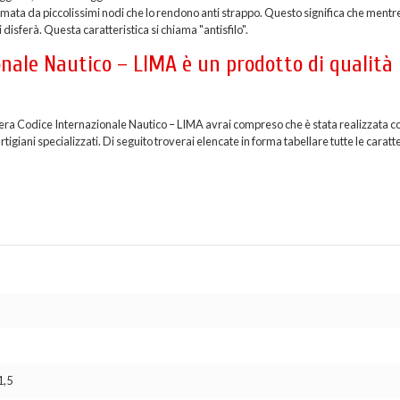
formata da piccolissimi nodi che lo rendono anti strappo. Questo significa che mentr
 disferà. Questa caratteristica si chiama "antisfilo".
nale Nautico – LIMA è un prodotto di qualità
iera Codice Internazionale Nautico – LIMA avrai compreso che è stata realizzata co
giani specializzati. Di seguito troverai elencate in forma tabellare tutte le caratt
1,5