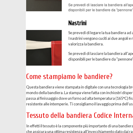
Se prevedi di lasciare la bandiera all'ape
disponibili per le bandiere da "pennone”
Nastrini
Se prevedi di legare la tua bandiera ad a
I nastrini vengono cuciti ai due angoli e
valorizza la bandiera.
Se prevedi di lasciare la bandiera all'ape
disponibili per le bandiere da "pennone"
Come stampiamo le bandiere?
Questa bandiera viene stampata in digitale con una tecnologia breve
mondo della bandiera. La stampa viene fatta con inchiostri dispersi 
passa al finissaggio dove un forno ad alta temperatura (165°C) fis
resistente alle intemperie. Ti consigliamo il lavaggio prima dell’uso
Tessuto della bandiera Codice Inter
In effetti il tessuto è la componente più importante di una bandier
che assicura una ottima resistenza all'invecchiamento dato dai ragg