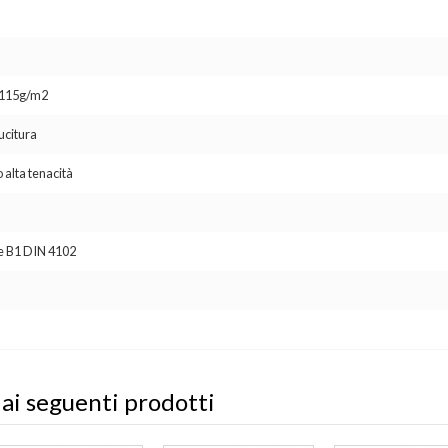
o 115g/m2
ucitura
 alta tenacità
se B1 DIN 4102
 ai seguenti prodotti