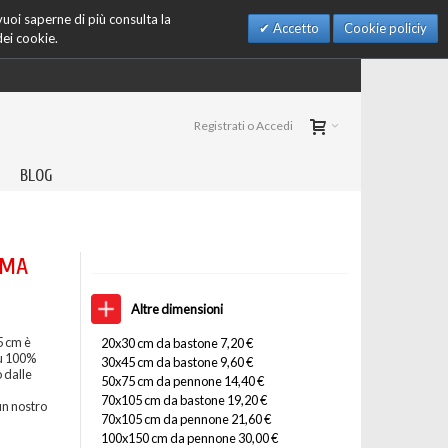
 vuoi saperne di più consulta la
Accetto
Cookie policiy
dei cookie.
Registrati o Accedi
BLOG
IMA
Altre dimensioni
5 cm è
20x30 cm da bastone 7,20 €
su 100%
30x45 cm da bastone 9,60 €
 dalle
50x75 cm da pennone 14,40 €
70x105 cm da bastone 19,20 €
un nostro
70x105 cm da pennone 21,60 €
100x150 cm da pennone 30,00 €