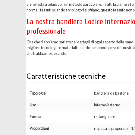
viene fatta a telaio con un metodo particolare, infatti la trama è 
normali tessuti quando sono logori si sfilano, questo tessuto non si
La nostra bandiera Codice Internazio
professionale
Ora che ti abbiamo parlato nei dettagli di ogni aspetto della band
migliore tecnologie e materiali usando la manodopera dei nostri arti
che ti abbiamo descritto:
Caratteristiche tecniche
Tipologia
bandiera da bastone
Uso
interno/esterno
Forma
rettangolare
Proporzioni
rispetta le proporzioni 1: