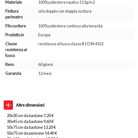
Materiale
100% poliestere nautico 115g/m2
Finitura
orlo doppio con doppia cucitura
perimetro
Filo cuciture
100% poliestere continuo alta tenacità
Prodotto in
Europa
Classe
resistenza al fuoco classe B1 DIN 4102
resistenza al
fuoco
Reso
60 giorni
Garanzia
12 mesi
Altre dimensioni
20x30 cm da bastone 7,20 €
30x45 cm da bastone 9,60 €
50x75 cm da bastone 13,20 €
50x75 cm da pennone 14,40 €