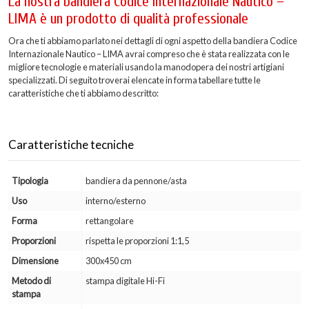
La nostra bandiera Codice Internazionale Nautico –
LIMA è un prodotto di qualità professionale
Ora che ti abbiamo parlato nei dettagli di ogni aspetto della bandiera Codice
Internazionale Nautico – LIMA avrai compreso che è stata realizzata con le
migliore tecnologie e materiali usando la manodopera dei nostri artigiani
specializzati. Di seguito troverai elencate in forma tabellare tutte le
caratteristiche che ti abbiamo descritto:
Caratteristiche tecniche
Tipologia
bandiera da pennone/asta
Uso
interno/esterno
Forma
rettangolare
Proporzioni
rispetta le proporzioni 1:1,5
Dimensione
300x450 cm
Metodo di
stampa digitale Hi-Fi
stampa