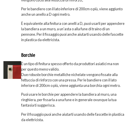
Per le bandiere con il lato inferiore di 200cm o più, viene aggiunto
anche un anello a D ogni metro.
È equivalente alla finitura con anelli a D, puoi usarli per appendere
la bandiera a un muro, a un'asta o alla fune di traino di un
pennone. Per il fissaggio puoi anche aiutarti usando delle fascette
in plastica da elettricista.
Borchie
È un tipo di finitura spesso offerto da produttori asiatici ma non
per questo meno valido.
Due robuste borchie metalliche nichelate vengono fissate alla
fettuccia di rinforzo con una pressa. Per le bandiere con il lato
inferiore di 200cm o più, viene aggiunta una borchia ogni metro.
Puoi usare le borchie per appendere la bandiera al muro, una
ringhiera, per fissarla a una fune e in generale ovunque la tua
fantasia ti suggerisca.
Per il fissaggio puoi anche aiutarti usando delle fascette in plastica
da elettricista.