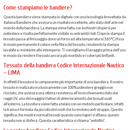
Come stampiamo le bandiere?
Questa bandiera viene stampata in digitale con una tecnologia brevettata da
Italiana Bandiere che assicura un risultato eccellente, allo stato dell’arte nel
mondo della bandiera. La stampa viene fatta con inchiostri dispersi per
poliestere e risulta perfettamente visibile su entrambi i lati. Dopo la stampa il
tessuto passa al finissaggio dove un forno ad alta temperatura (165°C) fissa
in modo permanente il colore nella fibra del tessuto, rendendo la stampa
lavabile e resistente alle intemperie. Ti consigliamo il lavaggio prima dell’uso
in modo da rendere il tessuto ancora più morbido e i colori più brillanti.
Tessuto della bandiera Codice Internazionale Nautico
– LIMA
In effetti il tessuto è la componente più importante di una bandiera. Il nostro
tessuto è realizzato esclusivamente con 100% poliestere greggio non
riciclato, che assicura una ottima resistenza all'invecchiamento dato dai
raggi UV, uno del maggiori fattori di deterioramento dei tessuti usati
all'esterno. La tessitura viene fatta a telaio con un metodo particolare, infatti
la trama è formata da piccolissimi nodi che lo rendono anti strappo. Questo
significa che mentre normali tessuti quando sono logori si sfilano, questo
tessuto non si disferà. Questa caratteristica si chiama "antisfilo".