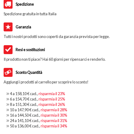
Spedizione
Spedizione gratuita in tutta Italia
Garanzia
Tutti i nostri prodotti sono coperti da garanzia prevista per legge.
Resi e sostituzioni
Il prodotto non ti piace? Hai 60 giorni per ripensarci e renderlo.
Sconto Quantità
Aggiungi i prodotti al carrello per scoprire lo sconto!
4 a
158,10 €
cad.,
risparmia il
23
%
6 a
154,70 €
cad.,
risparmia il
25
%
8 a
151,30 €
cad.,
risparmia il
26
%
10 a
147,90 €
cad.,
risparmia il
28
%
16 a
144,50 €
cad.,
risparmia il
30
%
24 a
141,10 €
cad.,
risparmia il
31
%
50 a
136,00 €
cad.,
risparmia il
34
%