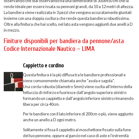
osservando che stai osservando ha una dimensione di 300x450 cm che la
rende ideale per essere issata su pennoni grandi, da 10 a 12 metri di altezza.
La bandiera viene realizzata in 3 pezzi che vengono accuratamente giuntati
insieme con una doppia cucitura che rende questa bandiera robustissima.
Oltre alla finitura che hai scelto, nel lato asta vengono aggiunti due anelli a D
in mezzo.
Finiture disponibili per bandiera da pennone/asta
Codice Internazionale Nautico – LIMA
Cappietto e cordino
Questa finitura è la più diffusa tra le bandiere professionali e
viene comunemente chiamata anche "asola e sagola".
Una corda robusta (diametro 5mm) viene cucita all'interno della
fettuccia di rinforzo e fuoriesce dall'angolo superiore sinistro
formando un cappietto e dall'angolo inferiore sinistro rimanendo
libera per circa 40cm.
Per le bandiere con il lato inferiore di 200cm o più, viene aggiunto
anche un anello a D ogni metro.
Solitamente si fissa il cappietto al moschettone fissato sulla fune
del tuo pennone, oppure al gancio nel caso di aste e l'estremità