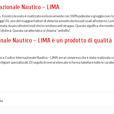
nazionale Nautico – LIMA
a. Il nostro tessuto è realizzato esclusivamente con 100% poliestere greggio non ric
i UV, uno del maggiori fattori di deterioramento dei tessuti usati all'esterno. La t
formata da piccolissimi nodi che lo rendono anti strappo. Questo significa che mentr
 disferà. Questa caratteristica si chiama "antisfilo".
nale Nautico – LIMA è un prodotto di qualità
iera Codice Internazionale Nautico – LIMA avrai compreso che è stata realizzata co
giani specializzati. Di seguito troverai elencate in forma tabellare tutte le caratt
ta