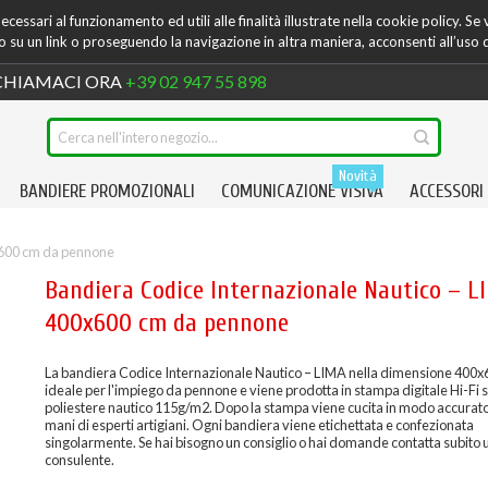
cessari al funzionamento ed utili alle finalità illustrate nella cookie policy. Se
su un link o proseguendo la navigazione in altra maniera, acconsenti all’uso 
HIAMACI ORA
+39 02 947 55 898
Novità
BANDIERE PROMOZIONALI
COMUNICAZIONE VISIVA
ACCESSORI
x600 cm da pennone
Bandiera Codice Internazionale Nautico – L
400x600 cm da pennone
La bandiera Codice Internazionale Nautico – LIMA nella dimensione 400x
ideale per l'impiego da pennone e viene prodotta in stampa digitale Hi-Fi
poliestere nautico 115g/m2. Dopo la stampa viene cucita in modo accurato
mani di esperti artigiani. Ogni bandiera viene etichettata e confezionata
singolarmente. Se hai bisogno un consiglio o hai domande contatta subito 
consulente.