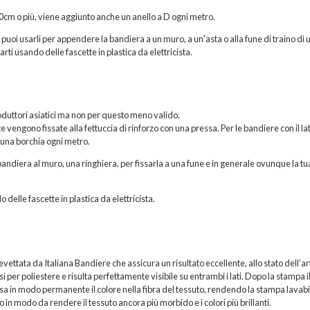
200cm o più, viene aggiunto anche un anello a D ogni metro.
, puoi usarli per appendere la bandiera a un muro, a un'asta o alla fune di traino di 
rti usando delle fascette in plastica da elettricista.
roduttori asiatici ma non per questo meno valido.
vengono fissate alla fettuccia di rinforzo con una pressa. Per le bandiere con il la
 una borchia ogni metro.
andiera al muro, una ringhiera, per fissarla a una fune e in generale ovunque la tu
o delle fascette in plastica da elettricista.
ttata da Italiana Bandiere che assicura un risultato eccellente, allo stato dell’ar
per poliestere e risulta perfettamente visibile su entrambi i lati. Dopo la stampa i
sa in modo permanente il colore nella fibra del tessuto, rendendo la stampa lavabi
 in modo da rendere il tessuto ancora più morbido e i colori più brillanti.