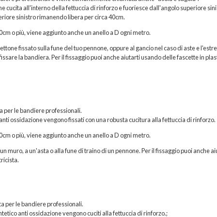
ucita all'interno della fettuccia di rinforzo e fuoriesce dall'angolo superiore sini
eriore sinistro rimanendo libera per circa 40cm.
200cm o più, viene aggiunto anche un anello a D ogni metro.
hettone fissato sulla fune del tuo pennone, oppure al gancio nel caso di aste e l'estr
issare la bandiera. Per il fissaggio puoi anche aiutarti usando delle fascette in plas
ta per le bandiere professionali.
 anti ossidazione vengono fissati con una robusta cucitura alla fettuccia di rinforzo.
200cm o più, viene aggiunto anche un anello a D ogni metro.
n muro, a un'asta o alla fune di traino di un pennone. Per il fissaggio puoi anche ai
ricista.
a per le bandiere professionali.
etico anti ossidazione vengono cuciti alla fettuccia di rinforzo.;