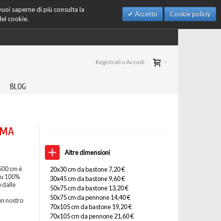
 vuoi saperne di più consulta la
Accetto
Cookie policiy
dei cookie.
Registrati o Accedi
BLOG
IMA
Altre dimensioni
600 cm è
20x30 cm da bastone 7,20 €
 su 100%
30x45 cm da bastone 9,60 €
 dalle
50x75 cm da bastone 13,20 €
50x75 cm da pennone 14,40 €
un nostro
70x105 cm da bastone 19,20 €
70x105 cm da pennone 21,60 €