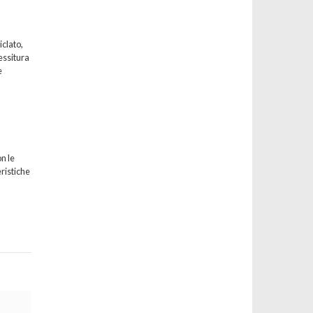
iclato,
essitura
e
n le
eristiche