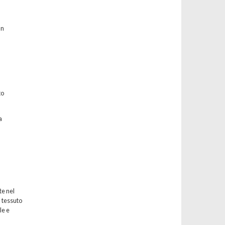
un
to
a
te nel
l tessuto
le e