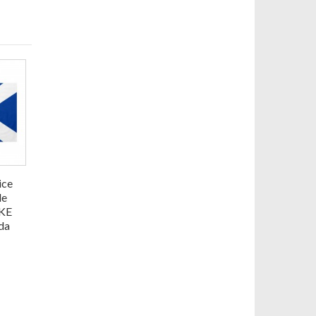
ice
le
IKE
da