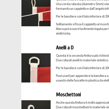
Una corda robusta (diametro 5mm) viene c
formando un cappietto e dall'angolo inf
Per le bandiere con il lato inferiore di 
Solitamente si fissa il cappietto al mosc
libera può essere facilmente legata per f
elettricista.
Anelli a D
Questa è la seconda finitura più richies
Due robusti anelli in materiale sintetico
Per le bandiere con il lato inferiore di 
Puoi usarli per appendere la bandiera a u
usando delle fascette in plastica da elett
Moschettoni
Anche questa finitura è molto apprezzat
Due robusti moschettoni in materiale sint