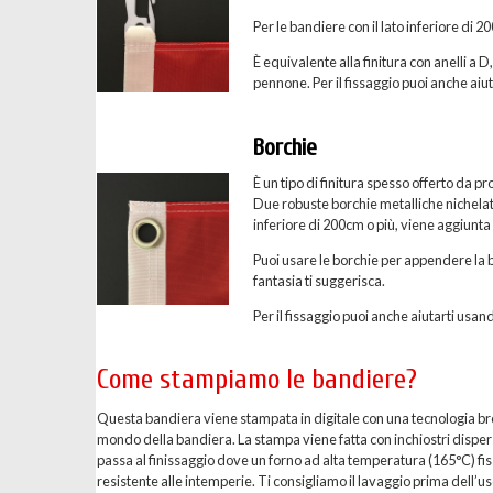
Per le bandiere con il lato inferiore di 
È equivalente alla finitura con anelli a D
pennone. Per il fissaggio puoi anche aiuta
Borchie
È un tipo di finitura spesso offerto da p
Due robuste borchie metalliche nichelate 
inferiore di 200cm o più, viene aggiunta
Puoi usare le borchie per appendere la b
fantasia ti suggerisca.
Per il fissaggio puoi anche aiutarti usand
Come stampiamo le bandiere?
Questa bandiera viene stampata in digitale con una tecnologia breve
mondo della bandiera. La stampa viene fatta con inchiostri dispersi 
passa al finissaggio dove un forno ad alta temperatura (165°C) fis
resistente alle intemperie. Ti consigliamo il lavaggio prima dell’uso