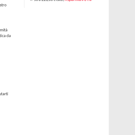
stro
emità
tica da
utarti