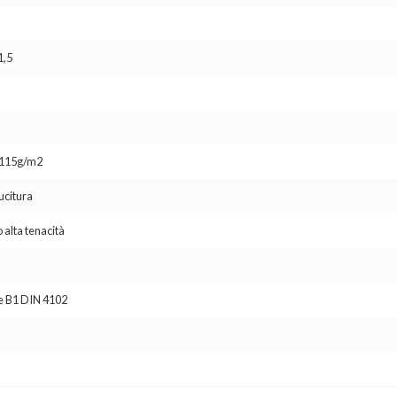
1,5
o 115g/m2
ucitura
 alta tenacità
se B1 DIN 4102