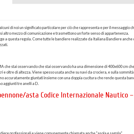
uni di noi un significato particolare per ciò che rappresenta e per il messaggio c
asi altro mezzo di comunicazione e trasmettono un forte senso di appartenenza.
e a questa regola. Come tutte le bandiere realizzate da Italiana Bandiere anche 
zzati.
MA che stai osservando che stai osservando ha una dimensione di 400x600 cm che
i e oltre di altezza. Viene spesso usata anche su navi da crociera, e sulla sommità
engono accuratamente giuntati insieme con una doppia cucitura che rende questa ban
o aggiunti tre anelli a D.
 pennone/asta Codice Internazionale Nautico –
 bandiere professionali e viene comunemente chiamata anche "asola e sagola".