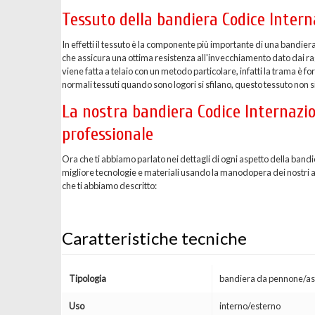
Tessuto della bandiera Codice Inter
In effetti il tessuto è la componente più importante di una bandier
che assicura una ottima resistenza all'invecchiamento dato dai ragg
viene fatta a telaio con un metodo particolare, infatti la trama è 
normali tessuti quando sono logori si sfilano, questo tessuto non si
La nostra bandiera Codice Internazio
professionale
Ora che ti abbiamo parlato nei dettagli di ogni aspetto della band
migliore tecnologie e materiali usando la manodopera dei nostri arti
che ti abbiamo descritto:
Caratteristiche tecniche
Tipologia
bandiera da pennone/as
Uso
interno/esterno