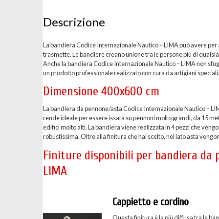
Descrizione
La bandiera Codice Internazionale Nautico – LIMA può avere per alc
trasmette. Le bandiere creano unione tra le persone più di qualsi
Anche la bandiera Codice Internazionale Nautico – LIMA non sfugg
un prodotto professionale realizzato con cura da artigiani speciali
Dimensione 400x600 cm
La bandiera da pennone/asta Codice Internazionale Nautico – LI
rende ideale per essere issata su pennoni molto grandi, da 15 metr
edifici molto alti. La bandiera viene realizzata in 4 pezzi che v
robustissima. Oltre alla finitura che hai scelto, nel lato asta vengon
Finiture disponibili per bandiera da
LIMA
Cappietto e cordino
Questa finitura è la più diffusa tra le