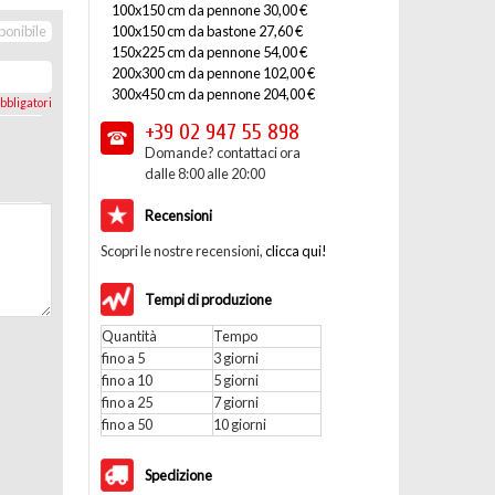
100x150 cm da pennone 30,00 €
100x150 cm da bastone 27,60 €
ponibile
150x225 cm da pennone 54,00 €
200x300 cm da pennone 102,00 €
300x450 cm da pennone 204,00 €
bbligatori
+39 02
947 55 898
Domande? contattaci ora
dalle 8:00 alle 20:00
Recensioni
Scopri le nostre recensioni,
clicca qui!
Tempi di produzione
Quantità
Tempo
fino a 5
3 giorni
fino a 10
5 giorni
fino a 25
7 giorni
fino a 50
10 giorni
Spedizione