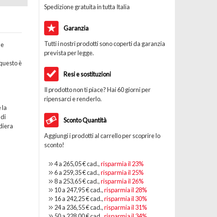
Spedizione gratuita in tutta Italia
Garanzia
Tutti i nostri prodotti sono coperti da garanzia
he
prevista per legge.
questo è
Resi e sostituzioni
Il prodotto non ti piace? Hai 60 giorni per
ripensarci e renderlo.
 la
 di
Sconto Quantità
diera
Aggiungi i prodotti al carrello per scoprire lo
sconto!
4 a
265,05 €
cad.,
risparmia il
23
%
6 a
259,35 €
cad.,
risparmia il
25
%
8 a
253,65 €
cad.,
risparmia il
26
%
10 a
247,95 €
cad.,
risparmia il
28
%
16 a
242,25 €
cad.,
risparmia il
30
%
24 a
236,55 €
cad.,
risparmia il
31
%
50 a
228,00 €
cad.,
risparmia il
34
%