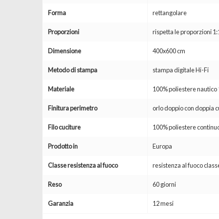
Forma
rettangolare
Proporzioni
rispetta le proporzioni 1:
Dimensione
400x600 cm
Metodo di stampa
stampa digitale Hi-Fi
Materiale
100% poliestere nautic
Finitura perimetro
orlo doppio con doppia c
Filo cuciture
100% poliestere continuo
Prodotto in
Europa
Classe resistenza al fuoco
resistenza al fuoco clas
Reso
60 giorni
Garanzia
12 mesi