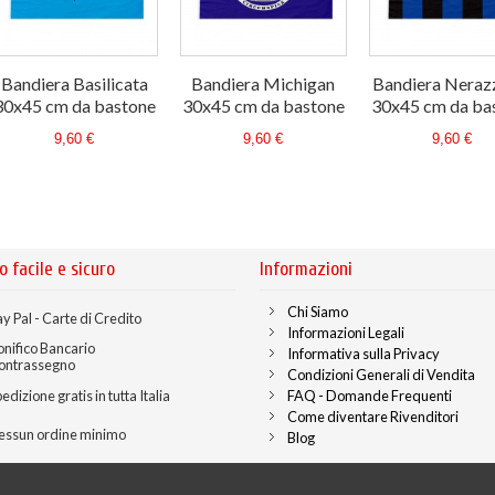
Bandiera Basilicata
Bandiera Michigan
Bandiera Neraz
30x45 cm da bastone
30x45 cm da bastone
30x45 cm da ba
9,60 €
9,60 €
9,60 €
o facile e sicuro
Informazioni
Chi Siamo
y Pal - Carte di Credito
Informazioni Legali
onifico Bancario
Informativa sulla Privacy
ontrassegno
Condizioni Generali di Vendita
edizione gratis in tutta Italia
FAQ - Domande Frequenti
Come diventare Rivenditori
essun ordine minimo
Blog