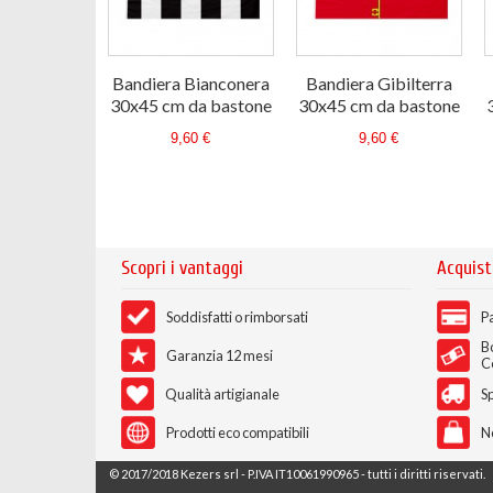
Bandiera Bianconera
Bandiera Gibilterra
30x45 cm da bastone
30x45 cm da bastone
9,60 €
9,60 €
Scopri i vantaggi
Acquist
Soddisfatti o rimborsati
Pa
B
Garanzia 12 mesi
C
Qualità artigianale
Sp
Prodotti eco compatibili
N
© 2017/2018 Kezers srl - P.IVA IT10061990965 - tutti i diritti riservati.