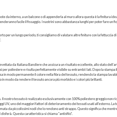
ste da interno, a un balcone o di appenderla al muro allora questa è la finitura idea
 renderanno facile il fissaggio. I nastrini sono abbastanza lunghi per poter fare un fi
rto per un lungo periodo, ti consigliamo di valutare altre finiture con la fettuccia di
.
ttata da Italiana Bandiere che assicura un risultato eccellente, allo stato dell’ar
per poliestere e risulta perfettamente visibile su entrambi i lati. Dopo la stampa i
sa in modo permanente il colore nella fibra del tessuto, rendendo la stampa lavabi
 in modo da rendere il tessuto ancora più morbido e i colori più brillanti.
a. Il nostro tessuto è realizzato esclusivamente con 100% poliestere greggio non ric
i UV, uno del maggiori fattori di deterioramento dei tessuti usati all'esterno. La t
formata da piccolissimi nodi che lo rendono anti strappo. Questo significa che mentr
 disferà. Questa caratteristica si chiama "antisfilo".