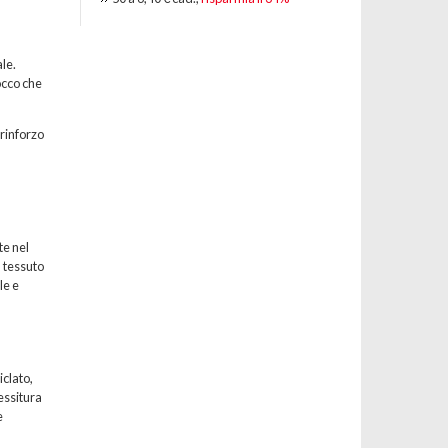
le.
occo che
 rinforzo
te nel
l tessuto
le e
iclato,
essitura
e