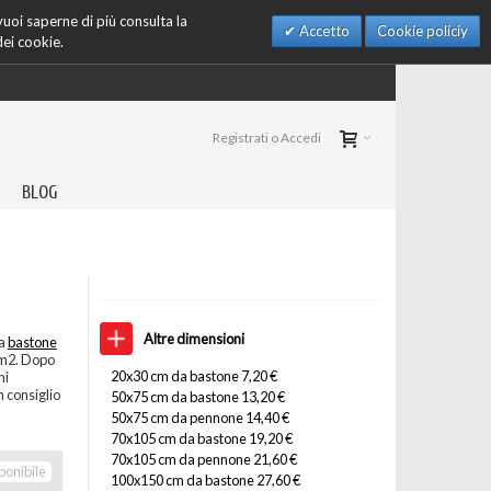
 vuoi saperne di più consulta la
Accetto
Cookie policiy
dei cookie.
Registrati o Accedi
BLOG
Altre dimensioni
da
bastone
/m2. Dopo
20x30 cm da bastone 7,20 €
ni
 consiglio
50x75 cm da bastone 13,20 €
50x75 cm da pennone 14,40 €
70x105 cm da bastone 19,20 €
70x105 cm da pennone 21,60 €
ponibile
100x150 cm da bastone 27,60 €