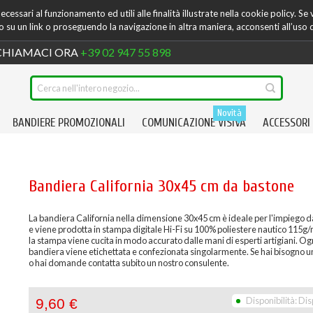
cessari al funzionamento ed utili alle finalità illustrate nella cookie policy. Se
su un link o proseguendo la navigazione in altra maniera, acconsenti all’uso 
HIAMACI ORA
+39 02 947 55 898
Novità
BANDIERE PROMOZIONALI
COMUNICAZIONE VISIVA
ACCESSORI
Bandiera California 30x45 cm da bastone
La bandiera California nella dimensione 30x45 cm è ideale per l'impiego 
e viene prodotta in stampa digitale Hi-Fi su 100% poliestere nautico 115g
la stampa viene cucita in modo accurato dalle mani di esperti artigiani. Og
bandiera viene etichettata e confezionata singolarmente. Se hai bisogno un
o hai domande contatta subito un nostro consulente.
Disponibilità:
Dis
9,60 €