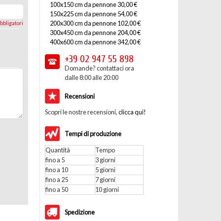
100x150 cm da pennone 30,00 €
150x225 cm da pennone 54,00 €
200x300 cm da pennone 102,00 €
bbligatori
300x450 cm da pennone 204,00 €
400x600 cm da pennone 342,00 €
+39 02
947 55 898
Domande? contattaci ora
dalle 8:00 alle 20:00
Recensioni
Scopri le nostre recensioni,
clicca qui!
Tempi di produzione
Quantità
Tempo
fino a 5
3 giorni
fino a 10
5 giorni
fino a 25
7 giorni
fino a 50
10 giorni
Spedizione