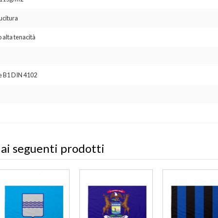
ucitura
 alta tenacità
se B1 DIN 4102
 ai seguenti prodotti