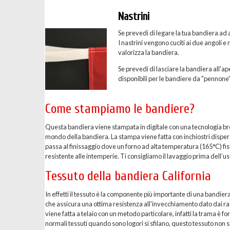
Nastrini
Se prevedi di legare la tua bandiera ad a
I nastrini vengono cuciti ai due angoli e
valorizza la bandiera.
Se prevedi di lasciare la bandiera all'ape
disponibili per le bandiere da "pennone"
Come stampiamo le bandiere?
Questa bandiera viene stampata in digitale con una tecnologia breve
mondo della bandiera. La stampa viene fatta con inchiostri dispersi 
passa al finissaggio dove un forno ad alta temperatura (165°C) fis
resistente alle intemperie. Ti consigliamo il lavaggio prima dell’uso
Tessuto della bandiera California
In effetti il tessuto è la componente più importante di una bandier
che assicura una ottima resistenza all'invecchiamento dato dai ragg
viene fatta a telaio con un metodo particolare, infatti la trama è 
normali tessuti quando sono logori si sfilano, questo tessuto non si