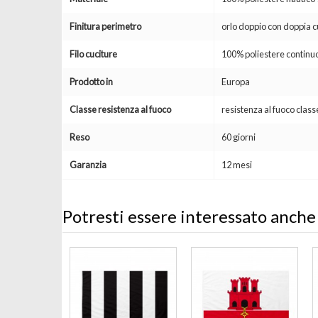
Finitura perimetro
orlo doppio con doppia c
Filo cuciture
100% poliestere continuo
Prodotto in
Europa
Classe resistenza al fuoco
resistenza al fuoco clas
Reso
60 giorni
Garanzia
12 mesi
Potresti essere interessato anche