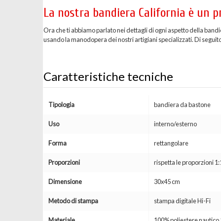
La nostra bandiera California è un p
Ora che ti abbiamo parlato nei dettagli di ogni aspetto della bandi
usando la manodopera dei nostri artigiani specializzati. Di seguito 
Caratteristiche tecniche
Tipologia
bandiera da bastone
Uso
interno/esterno
Forma
rettangolare
Proporzioni
rispetta le proporzioni 1:
Dimensione
30x45 cm
Metodo di stampa
stampa digitale Hi-Fi
Materiale
100% poliestere nautic