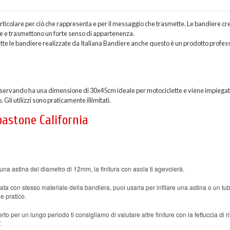
particolare per ciò che rappresenta e per il messaggio che trasmette. Le bandiere c
ne e trasmettono un forte senso di appartenenza.
tte le bandiere realizzate da Italiana Bandiere anche questo è un prodotto profes
osservando ha una dimensione di 30x45cm ideale per motociclette e viene impiega
li utilizzi sono praticamente illimitati.
bastone California
una astina del diametro di 12mm, la finitura con asola ti agevolerà.
ata con stesso materiale della bandiera, puoi usarla per infilare una astina o un tub
e pratico.
rto per un lungo periodo ti consigliamo di valutare altre finiture con la fettuccia di r
.