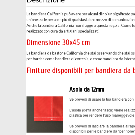
La bandiera California può avere per alcuni di noi un significato 
unione tra le persone più di qualsiasi altro mezzo di comunicazio
Anche la bandiera California non sfugge a questa regola. Come tu
realizzato con cura da artigiani specializzati.
Dimensione 30x45 cm
La bandiera da bastone California che stai osservando che stai 
per barche come bandiera di cortesia, o come bandiera da interno. G
Finiture disponibili per bandiera da 
Asola da 12mm
Se prevedi di usare la tua bandiera con 
L'asola (detta anche tasca) viene realizz
plastica per rendere l’uso maneggevole 
Se prevedi di lasciare la bandiera all'ape
disponibili per le bandiere da "pennone”