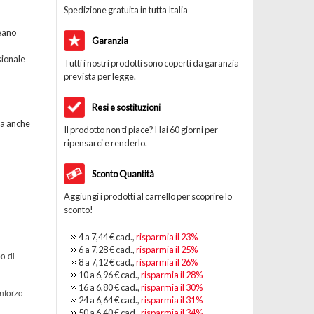
Spedizione gratuita in tutta Italia
reano
Garanzia
sionale
Tutti i nostri prodotti sono coperti da garanzia
prevista per legge.
Resi e sostituzioni
ta anche
Il prodotto non ti piace? Hai 60 giorni per
ripensarci e renderlo.
Sconto Quantità
Aggiungi i prodotti al carrello per scoprire lo
sconto!
4 a
7,44 €
cad.,
risparmia il
23
%
6 a
7,28 €
cad.,
risparmia il
25
%
o di
8 a
7,12 €
cad.,
risparmia il
26
%
10 a
6,96 €
cad.,
risparmia il
28
%
16 a
6,80 €
cad.,
risparmia il
30
%
inforzo
24 a
6,64 €
cad.,
risparmia il
31
%
50 a
6,40 €
cad.,
risparmia il
34
%