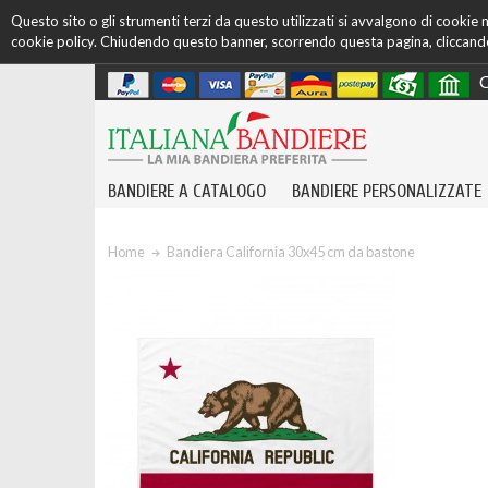
Questo sito o gli strumenti terzi da questo utilizzati si avvalgono di cookie ne
cookie policy. Chiudendo questo banner, scorrendo questa pagina, cliccando 
C
BANDIERE A CATALOGO
BANDIERE PERSONALIZZATE
Home
Bandiera California 30x45 cm da bastone