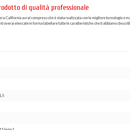
rodotto di qualità professionale
era California avrai compreso che è stata realizzata con le migliore tecnologie e ma
troverai elencate in forma tabellare tutte le caratteristiche che ti abbiamo descritt
1,5
o 115g/m2