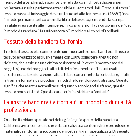
mondo della bandiera. La stampa viene fatta con inchiostri dispersi per
poliestere e risulta perfettamente visibile su entrambi i lati. Dopo la stampa il
tessuto passa al finissaggio dove un forno ad alta temperatura (165°C) fissa
in modo permanente il colore nella fibra del tessuto, rendendo la stampa
lavabile e resistente alle intemperie. Ti consigliamo il lavaggio prima dell’uso
in modo da rendere il tessuto ancora più morbido e i colori più brillanti.
Tessuto della bandiera California
In effetti il tessuto è la componente più importante di una bandiera. Il nostro
tessuto è realizzato esclusivamente con 100% poliestere greggio non
riciclato, che assicura una ottima resistenza all'invecchiamento dato dai
raggi UV, uno del maggiori fattori di deterioramento dei tessuti usati
all'esterno. La tessitura viene fatta a telaio con un metodo particolare, infatti
la trama è formata da piccolissimi nodi che lo rendono anti strappo. Questo
significa che mentre normali tessuti quando sono logori si sfilano, questo
tessuto non si disferà. Questa caratteristica si chiama "antisfilo".
La nostra bandiera California è un prodotto di qualità
professionale
Ora che ti abbiamo parlato nei dettagli di ogni aspetto della bandiera
California avrai compreso che è stata realizzata con le migliore tecnologie e
materiali usando la manodopera dei nostri artigiani specializzati. Di seguito