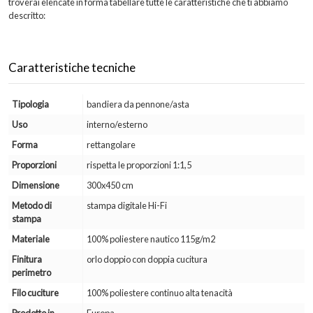
troverai elencate in forma tabellare tutte le caratteristiche che ti abbiamo
descritto:
Caratteristiche tecniche
Tipologia
bandiera da pennone/asta
Uso
interno/esterno
Forma
rettangolare
Proporzioni
rispetta le proporzioni 1:1,5
Dimensione
300x450 cm
Metodo di
stampa digitale Hi-Fi
stampa
Materiale
100% poliestere nautico 115g/m2
Finitura
orlo doppio con doppia cucitura
perimetro
Filo cuciture
100% poliestere continuo alta tenacità
Prodotto in
Europa