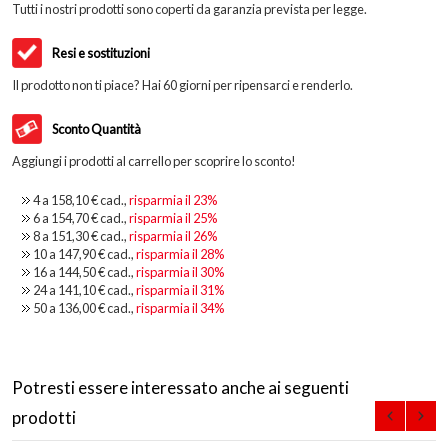
Tutti i nostri prodotti sono coperti da garanzia prevista per legge.
Resi e sostituzioni
Il prodotto non ti piace? Hai 60 giorni per ripensarci e renderlo.
Sconto Quantità
Aggiungi i prodotti al carrello per scoprire lo sconto!
4 a
158,10 €
cad.,
risparmia il
23
%
6 a
154,70 €
cad.,
risparmia il
25
%
8 a
151,30 €
cad.,
risparmia il
26
%
10 a
147,90 €
cad.,
risparmia il
28
%
16 a
144,50 €
cad.,
risparmia il
30
%
24 a
141,10 €
cad.,
risparmia il
31
%
50 a
136,00 €
cad.,
risparmia il
34
%
Potresti essere interessato anche ai seguenti
prodotti