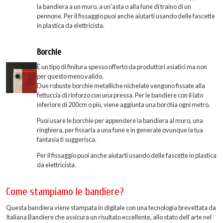
la bandiera a un muro, a un'asta o alla fune di traino di un
pennone. Per il fissaggio puoi anche aiutarti usando delle fascette
in plastica da elettricista.
Borchie
È un tipo di finitura spesso offerto da produttori asiatici ma non
per questo meno valido.
Due robuste borchie metalliche nichelate vengono fissate alla
fettuccia di rinforzo con una pressa. Per le bandiere con il lato
inferiore di 200cm o più, viene aggiunta una borchia ogni metro.
Puoi usare le borchie per appendere la bandiera al muro, una
ringhiera, per fissarla a una fune e in generale ovunque la tua
fantasia ti suggerisca.
Per il fissaggio puoi anche aiutarti usando delle fascette in plastica
da elettricista.
Come stampiamo le bandiere?
Questa bandiera viene stampata in digitale con una tecnologia brevettata da
Italiana Bandiere che assicura un risultato eccellente, allo stato dell’arte nel