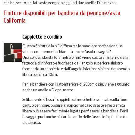
che hai scelto, nel lato asta vengono aggiunti due anelli a D in mezzo.
Finiture disponibili per bandiera da pennone/asta
California
Cappietto e cordino
Questa finitura è la più diffusa tra le bandiere professionali e
viene comunemente chiamata anche "asola e sagola".
Una corda robusta (diametro 5mm) viene cucita all'interno della
fettuccia di rinforzo e fuoriesce dall'angolo superiore sinistro
formando un cappietto e dall'angolo inferiore sinistro rimanendo
libera per circa 40cm.
Per le bandiere con il lato inferiore di 200cm o più, viene aggiunto
anche un anello a D ogni metro.
Solitamente si fissa il cappietto al moschettone fissato sulla fune
del tuo pennone, oppure al gancio nel caso di aste e l'estremità
libera può essere facilmente legata per fissare la bandiera. Per il
fissaggio puoi anche aiutarti usando delle fascette in plastica da
elettricista.