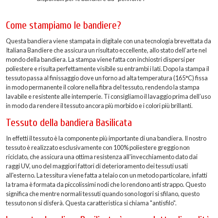
Come stampiamo le bandiere?
Questa bandiera viene stampata in digitale con una tecnologia brevettata da
Italiana Bandiere che assicura un risultato eccellente, allo stato dell’arte nel
mondo della bandiera. La stampa viene fatta con inchiostri dispersi per
poliestere e risulta perfettamente visibile su entrambi i lati. Dopo la stampa il
tessuto passa al finissaggio dove un forno ad alta temperatura (165°C) fissa
in modo permanente il colore nella fibra del tessuto, rendendo la stampa
lavabile e resistente alle intemperie. Ti consigliamo il lavaggio prima dell’uso
in modo da rendere il tessuto ancora più morbido e i colori più brillanti.
Tessuto della bandiera Basilicata
In effetti il tessuto è la componente più importante di una bandiera. Il nostro
tessuto è realizzato esclusivamente con 100% poliestere greggio non
riciclato, che assicura una ottima resistenza all'invecchiamento dato dai
raggi UV, uno del maggiori fattori di deterioramento dei tessuti usati
all'esterno. La tessitura viene fatta a telaio con un metodo particolare, infatti
la trama è formata da piccolissimi nodi che lo rendono anti strappo. Questo
significa che mentre normali tessuti quando sono logori si sfilano, questo
tessuto non si disferà. Questa caratteristica si chiama "antisfilo".