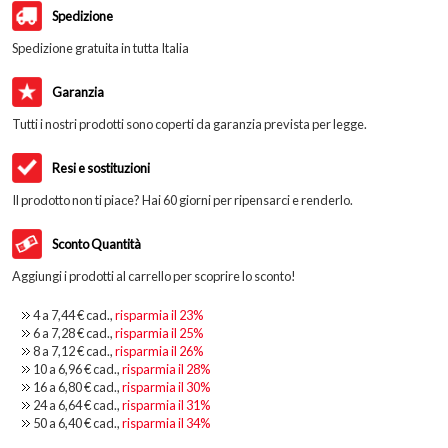
Spedizione
Spedizione gratuita in tutta Italia
Garanzia
Tutti i nostri prodotti sono coperti da garanzia prevista per legge.
Resi e sostituzioni
Il prodotto non ti piace? Hai 60 giorni per ripensarci e renderlo.
Sconto Quantità
Aggiungi i prodotti al carrello per scoprire lo sconto!
4 a
7,44 €
cad.,
risparmia il
23
%
6 a
7,28 €
cad.,
risparmia il
25
%
8 a
7,12 €
cad.,
risparmia il
26
%
10 a
6,96 €
cad.,
risparmia il
28
%
16 a
6,80 €
cad.,
risparmia il
30
%
24 a
6,64 €
cad.,
risparmia il
31
%
50 a
6,40 €
cad.,
risparmia il
34
%