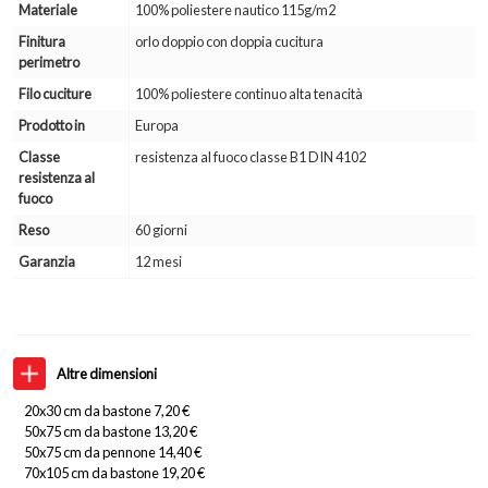
Materiale
100% poliestere nautico 115g/m2
Finitura
orlo doppio con doppia cucitura
perimetro
Filo cuciture
100% poliestere continuo alta tenacità
Prodotto in
Europa
Classe
resistenza al fuoco classe B1 DIN 4102
resistenza al
fuoco
Reso
60 giorni
Garanzia
12 mesi
Altre dimensioni
20x30 cm da bastone 7,20 €
50x75 cm da bastone 13,20 €
50x75 cm da pennone 14,40 €
70x105 cm da bastone 19,20 €