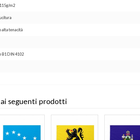
o 115g/m2
ucitura
 alta tenacità
se B1 DIN 4102
 ai seguenti prodotti