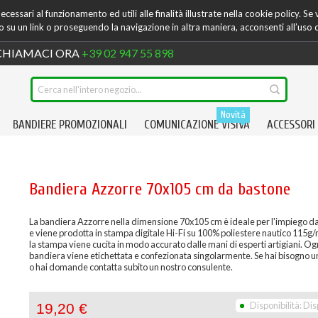
cessari al funzionamento ed utili alle finalità illustrate nella cookie policy. Se
su un link o proseguendo la navigazione in altra maniera, acconsenti all’uso 
HIAMACI ORA
+39 02 947 55 898
Novità
BANDIERE PROMOZIONALI
COMUNICAZIONE VISIVA
ACCESSORI
Bandiera Azzorre 70x105 cm da bastone
La bandiera Azzorre nella dimensione 70x105 cm è ideale per l'impiego d
e viene prodotta in stampa digitale Hi-Fi su 100% poliestere nautico 115g
la stampa viene cucita in modo accurato dalle mani di esperti artigiani. Og
bandiera viene etichettata e confezionata singolarmente. Se hai bisogno un
o hai domande contatta subito un nostro consulente.
Disponibilità:
Dis
19,20 €