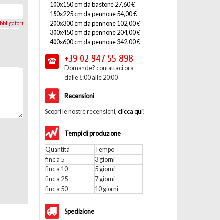
100x150 cm da bastone 27,60 €
150x225 cm da pennone 54,00 €
200x300 cm da pennone 102,00 €
bbligatori
300x450 cm da pennone 204,00 €
400x600 cm da pennone 342,00 €
+39 02
947 55 898
Domande? contattaci ora
dalle 8:00 alle 20:00
Recensioni
Scopri le nostre recensioni,
clicca qui!
Tempi di produzione
Quantità
Tempo
fino a 5
3 giorni
fino a 10
5 giorni
fino a 25
7 giorni
fino a 50
10 giorni
Spedizione