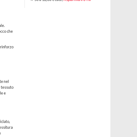
le.
occo che
 rinforzo
te nel
l tessuto
le e
iclato,
essitura
e