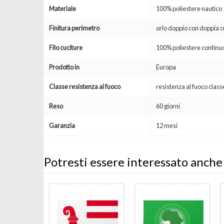
Materiale
100% poliestere nautic
Finitura perimetro
orlo doppio con doppia c
Filo cuciture
100% poliestere continuo
Prodotto in
Europa
Classe resistenza al fuoco
resistenza al fuoco clas
Reso
60 giorni
Garanzia
12 mesi
Potresti essere interessato anche