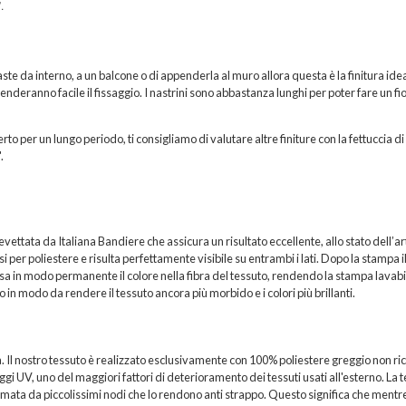
.
ste da interno, a un balcone o di appenderla al muro allora questa è la finitura idea
 renderanno facile il fissaggio. I nastrini sono abbastanza lunghi per poter fare un fi
rto per un lungo periodo, ti consigliamo di valutare altre finiture con la fettuccia di
.
ttata da Italiana Bandiere che assicura un risultato eccellente, allo stato dell’ar
per poliestere e risulta perfettamente visibile su entrambi i lati. Dopo la stampa i
sa in modo permanente il colore nella fibra del tessuto, rendendo la stampa lavabi
 in modo da rendere il tessuto ancora più morbido e i colori più brillanti.
a. Il nostro tessuto è realizzato esclusivamente con 100% poliestere greggio non ric
i UV, uno del maggiori fattori di deterioramento dei tessuti usati all'esterno. La t
formata da piccolissimi nodi che lo rendono anti strappo. Questo significa che mentr