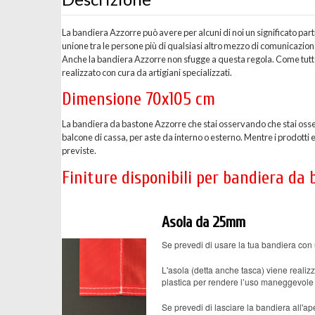
La bandiera Azzorre può avere per alcuni di noi un significato par
unione tra le persone più di qualsiasi altro mezzo di comunicazio
Anche la bandiera Azzorre non sfugge a questa regola. Come tutte
realizzato con cura da artigiani specializzati.
Dimensione 70x105 cm
La bandiera da bastone Azzorre che stai osservando che stai oss
balcone di cassa, per aste da interno o esterno. Mentre i prodotti
previste.
Finiture disponibili per bandiera da
Asola da 25mm
Se prevedi di usare la tua bandiera con 
L'asola (detta anche tasca) viene realizz
plastica per rendere l’uso maneggevole 
Se prevedi di lasciare la bandiera all'ape