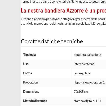
normali tessuti quando sono logori si sfilano, questo tessuto non si
La nostra bandiera Azzorre è un prod
Ora che ti abbiamo parlato nei dettagli di ogni aspetto della band
usando la manodopera dei nostri artigiani specializzati. Di seguito 
Caratteristiche tecniche
Tipologia
bandiera da bastone
Uso
interno/esterno
Forma
rettangolare
Proporzioni
rispetta le proporzioni 1:
Dimensione
70x105 cm
Metodo di stampa
stampa digitale Hi-Fi