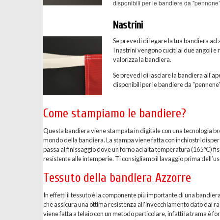
disponibili per le bandiere da "pennone”
Nastrini
Se prevedi di legare la tua bandiera ad a
I nastrini vengono cuciti ai due angoli e
valorizza la bandiera.
Se prevedi di lasciare la bandiera all'ape
disponibili per le bandiere da "pennone"
Come stampiamo le bandiere?
Questa bandiera viene stampata in digitale con una tecnologia breve
mondo della bandiera. La stampa viene fatta con inchiostri dispersi 
passa al finissaggio dove un forno ad alta temperatura (165°C) fis
resistente alle intemperie. Ti consigliamo il lavaggio prima dell’uso
Tessuto della bandiera Azzorre
In effetti il tessuto è la componente più importante di una bandier
che assicura una ottima resistenza all'invecchiamento dato dai ragg
viene fatta a telaio con un metodo particolare, infatti la trama è 