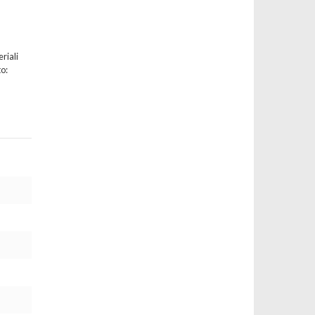
riali
o: