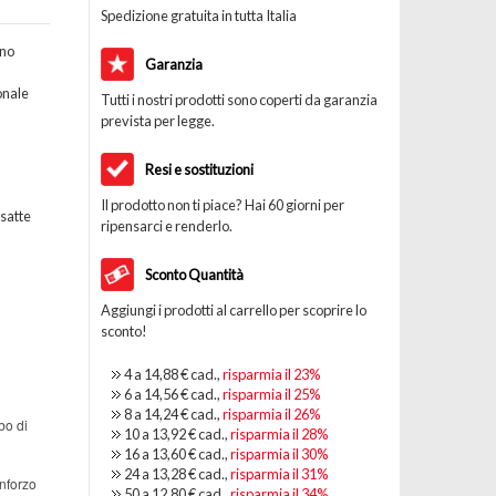
Spedizione gratuita in tutta Italia
ano
Garanzia
onale
Tutti i nostri prodotti sono coperti da garanzia
prevista per legge.
Resi e sostituzioni
Il prodotto non ti piace? Hai 60 giorni per
esatte
ripensarci e renderlo.
Sconto Quantità
Aggiungi i prodotti al carrello per scoprire lo
sconto!
4 a
14,88 €
cad.,
risparmia il
23
%
6 a
14,56 €
cad.,
risparmia il
25
%
8 a
14,24 €
cad.,
risparmia il
26
%
bo di
10 a
13,92 €
cad.,
risparmia il
28
%
16 a
13,60 €
cad.,
risparmia il
30
%
24 a
13,28 €
cad.,
risparmia il
31
%
inforzo
50 a
12,80 €
cad.,
risparmia il
34
%