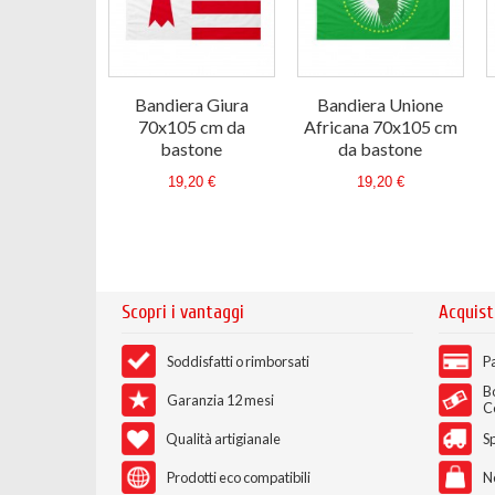
Bandiera Giura
Bandiera Unione
70x105 cm da
Africana 70x105 cm
bastone
da bastone
19,20 €
19,20 €
Scopri i vantaggi
Acquist
Soddisfatti o rimborsati
Pa
B
Garanzia 12 mesi
C
Qualità artigianale
Sp
Prodotti eco compatibili
N