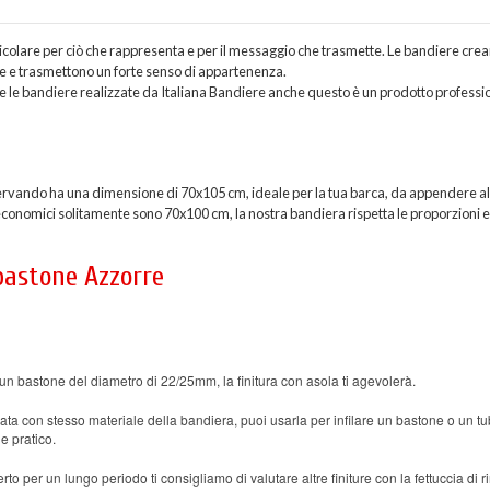
ticolare per ciò che rappresenta e per il messaggio che trasmette. Le bandiere cre
ne e trasmettono un forte senso di appartenenza.
 le bandiere realizzate da Italiana Bandiere anche questo è un prodotto professi
ervando ha una dimensione di 70x105 cm, ideale per la tua barca, da appendere al
 economici solitamente sono 70x100 cm, la nostra bandiera rispetta le proporzioni 
 bastone Azzorre
un bastone del diametro di 22/25mm, la finitura con asola ti agevolerà.
ata con stesso materiale della bandiera, puoi usarla per infilare un bastone o un tu
e pratico.
rto per un lungo periodo ti consigliamo di valutare altre finiture con la fettuccia di r