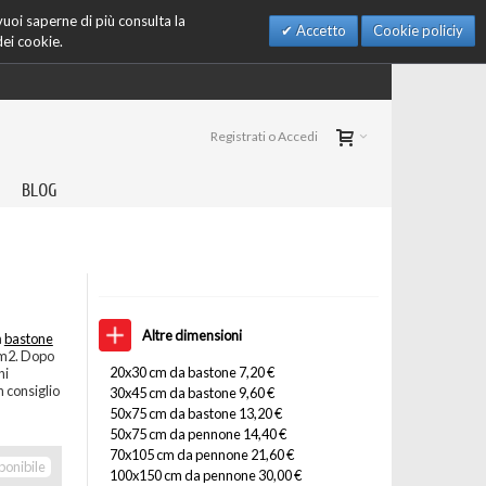
 vuoi saperne di più consulta la
Accetto
Cookie policiy
dei cookie.
Registrati o Accedi
BLOG
Altre dimensioni
a
bastone
/m2. Dopo
20x30 cm da bastone 7,20 €
ni
 consiglio
30x45 cm da bastone 9,60 €
50x75 cm da bastone 13,20 €
50x75 cm da pennone 14,40 €
70x105 cm da pennone 21,60 €
ponibile
100x150 cm da pennone 30,00 €