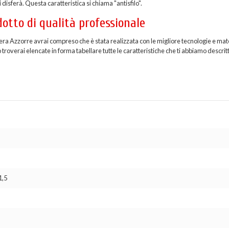
 disferà. Questa caratteristica si chiama "antisfilo".
otto di qualità professionale
iera Azzorre avrai compreso che è stata realizzata con le migliore tecnologie e mate
troverai elencate in forma tabellare tutte le caratteristiche che ti abbiamo descritt
1,5