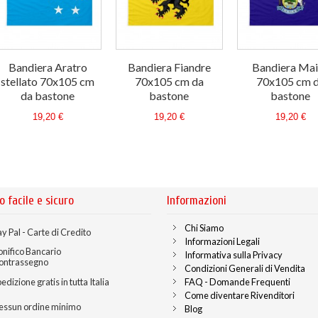
Bandiera Aratro
Bandiera Fiandre
Bandiera Mai
stellato 70x105 cm
70x105 cm da
70x105 cm 
da bastone
bastone
bastone
19,20 €
19,20 €
19,20 €
o facile e sicuro
Informazioni
Chi Siamo
y Pal - Carte di Credito
Informazioni Legali
onifico Bancario
Informativa sulla Privacy
ontrassegno
Condizioni Generali di Vendita
edizione gratis in tutta Italia
FAQ - Domande Frequenti
Come diventare Rivenditori
essun ordine minimo
Blog