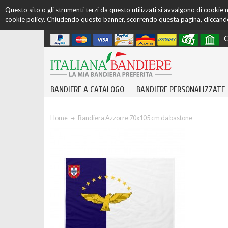
Questo sito o gli strumenti terzi da questo utilizzati si avvalgono di cookie ne
cookie policy. Chiudendo questo banner, scorrendo questa pagina, cliccando 
C
BANDIERE A CATALOGO
BANDIERE PERSONALIZZATE
Home
Bandiera Azzorre 70x105 cm da bastone