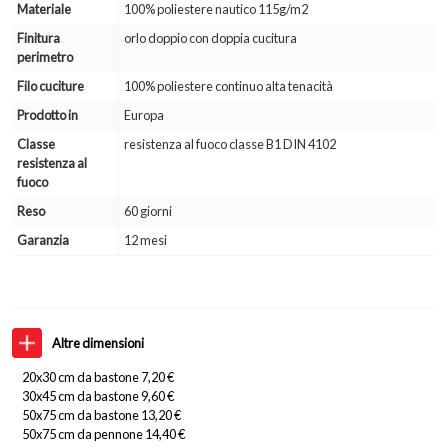
Materiale
100% poliestere nautico 115g/m2
Finitura
orlo doppio con doppia cucitura
perimetro
Filo cuciture
100% poliestere continuo alta tenacità
Prodotto in
Europa
Classe
resistenza al fuoco classe B1 DIN 4102
resistenza al
fuoco
Reso
60 giorni
Garanzia
12 mesi
Altre dimensioni
20x30 cm da bastone 7,20 €
30x45 cm da bastone 9,60 €
50x75 cm da bastone 13,20 €
50x75 cm da pennone 14,40 €