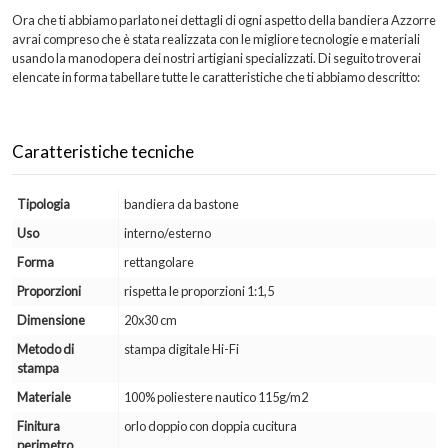
Ora che ti abbiamo parlato nei dettagli di ogni aspetto della bandiera Azzorre
avrai compreso che è stata realizzata con le migliore tecnologie e materiali
usando la manodopera dei nostri artigiani specializzati. Di seguito troverai
elencate in forma tabellare tutte le caratteristiche che ti abbiamo descritto:
Caratteristiche tecniche
Tipologia
bandiera da bastone
Uso
interno/esterno
Forma
rettangolare
Proporzioni
rispetta le proporzioni 1:1,5
Dimensione
20x30 cm
Metodo di
stampa digitale Hi-Fi
stampa
Materiale
100% poliestere nautico 115g/m2
Finitura
orlo doppio con doppia cucitura
perimetro