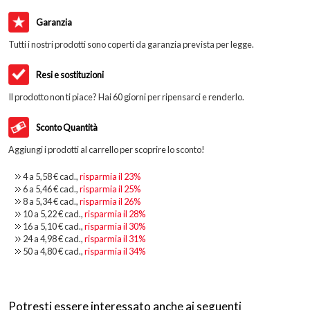
Garanzia
Tutti i nostri prodotti sono coperti da garanzia prevista per legge.
Resi e sostituzioni
Il prodotto non ti piace? Hai 60 giorni per ripensarci e renderlo.
Sconto Quantità
Aggiungi i prodotti al carrello per scoprire lo sconto!
4 a
5,58 €
cad.,
risparmia il
23
%
6 a
5,46 €
cad.,
risparmia il
25
%
8 a
5,34 €
cad.,
risparmia il
26
%
10 a
5,22 €
cad.,
risparmia il
28
%
16 a
5,10 €
cad.,
risparmia il
30
%
24 a
4,98 €
cad.,
risparmia il
31
%
50 a
4,80 €
cad.,
risparmia il
34
%
Potresti essere interessato anche ai seguenti