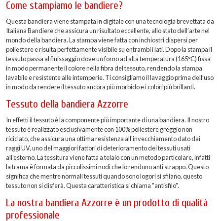
Come stampiamo le bandiere?
Questa bandiera viene stampata in digitale con una tecnologia brevettata da
Italiana Bandiere che assicura un risultato eccellente, allo stato dell’arte nel
mondo della bandiera. La stampa viene fatta con inchiostri dispersi per
poliestere e risulta perfettamente visibile su entrambi i lati. Dopo la stampa il
tessuto passa al finissaggio dove un forno ad alta temperatura (165°C) fissa
in modo permanente il colore nella fibra del tessuto, rendendo la stampa
lavabile e resistente alle intemperie. Ti consigliamo il lavaggio prima dell’uso
in modo da rendere il tessuto ancora più morbido e i colori più brillanti.
Tessuto della bandiera Azzorre
In effetti il tessuto è la componente più importante di una bandiera. Il nostro
tessuto è realizzato esclusivamente con 100% poliestere greggio non
riciclato, che assicura una ottima resistenza all'invecchiamento dato dai
raggi UV, uno del maggiori fattori di deterioramento dei tessuti usati
all'esterno. La tessitura viene fatta a telaio con un metodo particolare, infatti
la trama è formata da piccolissimi nodi che lo rendono anti strappo. Questo
significa che mentre normali tessuti quando sono logori si sfilano, questo
tessuto non si disferà. Questa caratteristica si chiama "antisfilo".
La nostra bandiera Azzorre è un prodotto di qualità
professionale