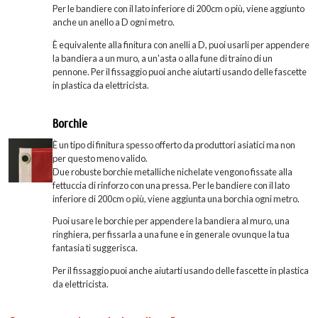
Per le bandiere con il lato inferiore di 200cm o più, viene aggiunto
anche un anello a D ogni metro.
È equivalente alla finitura con anelli a D, puoi usarli per appendere
la bandiera a un muro, a un'asta o alla fune di traino di un
pennone. Per il fissaggio puoi anche aiutarti usando delle fascette
in plastica da elettricista.
Borchie
È un tipo di finitura spesso offerto da produttori asiatici ma non
per questo meno valido.
Due robuste borchie metalliche nichelate vengono fissate alla
fettuccia di rinforzo con una pressa. Per le bandiere con il lato
inferiore di 200cm o più, viene aggiunta una borchia ogni metro.
Puoi usare le borchie per appendere la bandiera al muro, una
ringhiera, per fissarla a una fune e in generale ovunque la tua
fantasia ti suggerisca.
Per il fissaggio puoi anche aiutarti usando delle fascette in plastica
da elettricista.