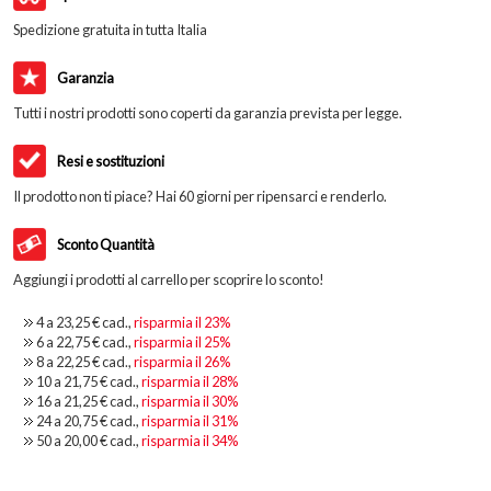
Spedizione gratuita in tutta Italia
Garanzia
Tutti i nostri prodotti sono coperti da garanzia prevista per legge.
Resi e sostituzioni
Il prodotto non ti piace? Hai 60 giorni per ripensarci e renderlo.
Sconto Quantità
Aggiungi i prodotti al carrello per scoprire lo sconto!
4 a
23,25 €
cad.,
risparmia il
23
%
6 a
22,75 €
cad.,
risparmia il
25
%
8 a
22,25 €
cad.,
risparmia il
26
%
10 a
21,75 €
cad.,
risparmia il
28
%
16 a
21,25 €
cad.,
risparmia il
30
%
24 a
20,75 €
cad.,
risparmia il
31
%
50 a
20,00 €
cad.,
risparmia il
34
%