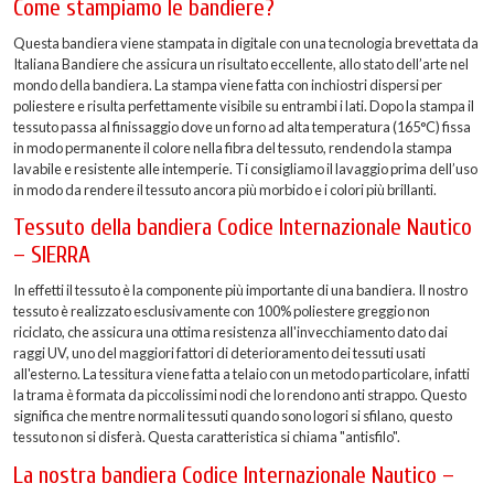
Come stampiamo le bandiere?
Questa bandiera viene stampata in digitale con una tecnologia brevettata da
Italiana Bandiere che assicura un risultato eccellente, allo stato dell’arte nel
mondo della bandiera. La stampa viene fatta con inchiostri dispersi per
poliestere e risulta perfettamente visibile su entrambi i lati. Dopo la stampa il
tessuto passa al finissaggio dove un forno ad alta temperatura (165°C) fissa
in modo permanente il colore nella fibra del tessuto, rendendo la stampa
lavabile e resistente alle intemperie. Ti consigliamo il lavaggio prima dell’uso
in modo da rendere il tessuto ancora più morbido e i colori più brillanti.
Tessuto della bandiera Codice Internazionale Nautico
– SIERRA
In effetti il tessuto è la componente più importante di una bandiera. Il nostro
tessuto è realizzato esclusivamente con 100% poliestere greggio non
riciclato, che assicura una ottima resistenza all'invecchiamento dato dai
raggi UV, uno del maggiori fattori di deterioramento dei tessuti usati
all'esterno. La tessitura viene fatta a telaio con un metodo particolare, infatti
la trama è formata da piccolissimi nodi che lo rendono anti strappo. Questo
significa che mentre normali tessuti quando sono logori si sfilano, questo
tessuto non si disferà. Questa caratteristica si chiama "antisfilo".
La nostra bandiera Codice Internazionale Nautico –