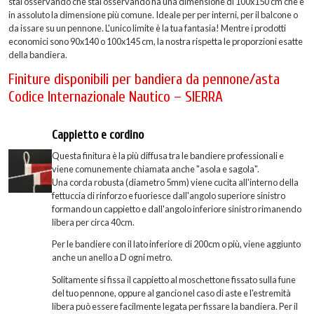
stai osservando che stai osservando ha una dimensione di 100x150 cm che è
in assoluto la dimensione più comune. Ideale per per interni, per il balcone o
da issare su un pennone. L'unico limite è la tua fantasia! Mentre i prodotti
economici sono 90x140 o 100x145 cm, la nostra rispetta le proporzioni esatte
della bandiera.
Finiture disponibili per bandiera da pennone/asta
Codice Internazionale Nautico – SIERRA
Cappietto e cordino
Questa finitura è la più diffusa tra le bandiere professionali e
viene comunemente chiamata anche "asola e sagola".
Una corda robusta (diametro 5mm) viene cucita all'interno della
fettuccia di rinforzo e fuoriesce dall'angolo superiore sinistro
formando un cappietto e dall'angolo inferiore sinistro rimanendo
libera per circa 40cm.
Per le bandiere con il lato inferiore di 200cm o più, viene aggiunto
anche un anello a D ogni metro.
Solitamente si fissa il cappietto al moschettone fissato sulla fune
del tuo pennone, oppure al gancio nel caso di aste e l'estremità
libera può essere facilmente legata per fissare la bandiera. Per il