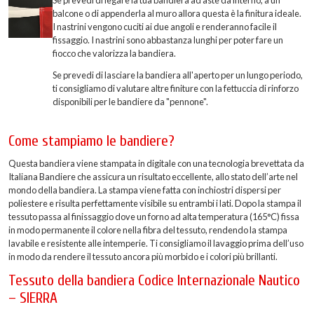
balcone o di appenderla al muro allora questa è la finitura ideale.
I nastrini vengono cuciti ai due angoli e renderanno facile il
fissaggio. I nastrini sono abbastanza lunghi per poter fare un
fiocco che valorizza la bandiera.
Se prevedi di lasciare la bandiera all'aperto per un lungo periodo,
ti consigliamo di valutare altre finiture con la fettuccia di rinforzo
disponibili per le bandiere da "pennone".
Come stampiamo le bandiere?
Questa bandiera viene stampata in digitale con una tecnologia brevettata da
Italiana Bandiere che assicura un risultato eccellente, allo stato dell’arte nel
mondo della bandiera. La stampa viene fatta con inchiostri dispersi per
poliestere e risulta perfettamente visibile su entrambi i lati. Dopo la stampa il
tessuto passa al finissaggio dove un forno ad alta temperatura (165°C) fissa
in modo permanente il colore nella fibra del tessuto, rendendo la stampa
lavabile e resistente alle intemperie. Ti consigliamo il lavaggio prima dell’uso
in modo da rendere il tessuto ancora più morbido e i colori più brillanti.
Tessuto della bandiera Codice Internazionale Nautico
– SIERRA