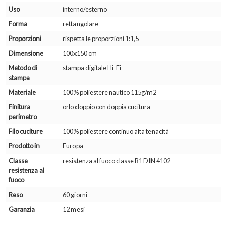
Uso
interno/esterno
Forma
rettangolare
Proporzioni
rispetta le proporzioni 1:1,5
Dimensione
100x150 cm
Metodo di
stampa digitale Hi-Fi
stampa
Materiale
100% poliestere nautico 115g/m2
Finitura
orlo doppio con doppia cucitura
perimetro
Filo cuciture
100% poliestere continuo alta tenacità
Prodotto in
Europa
Classe
resistenza al fuoco classe B1 DIN 4102
resistenza al
fuoco
Reso
60 giorni
Garanzia
12 mesi