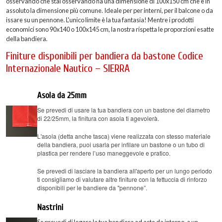
osservando che stai osservando ha una dimensione di 100x150 cm che è in
assoluto la dimensione più comune. Ideale per per interni, per il balcone o da
issare su un pennone. L'unico limite è la tua fantasia! Mentre i prodotti
economici sono 90x140 o 100x145 cm, la nostra rispetta le proporzioni esatte
della bandiera.
Finiture disponibili per bandiera da bastone Codice
Internazionale Nautico – SIERRA
Asola da 25mm
Se prevedi di usare la tua bandiera con un bastone del diametro
di 22/25mm, la finitura con asola ti agevolerà.
L'asola (detta anche tasca) viene realizzata con stesso materiale
della bandiera, puoi usarla per infilare un bastone o un tubo di
plastica per rendere l’uso maneggevole e pratico.
Se prevedi di lasciare la bandiera all'aperto per un lungo periodo
ti consigliamo di valutare altre finiture con la fettuccia di rinforzo
disponibili per le bandiere da "pennone”.
Nastrini
Se prevedi di legare la tua bandiera ad aste da interno, a un