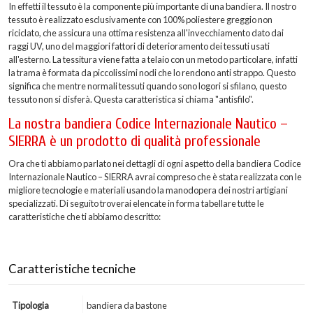
In effetti il tessuto è la componente più importante di una bandiera. Il nostro
tessuto è realizzato esclusivamente con 100% poliestere greggio non
riciclato, che assicura una ottima resistenza all'invecchiamento dato dai
raggi UV, uno del maggiori fattori di deterioramento dei tessuti usati
all'esterno. La tessitura viene fatta a telaio con un metodo particolare, infatti
la trama è formata da piccolissimi nodi che lo rendono anti strappo. Questo
significa che mentre normali tessuti quando sono logori si sfilano, questo
tessuto non si disferà. Questa caratteristica si chiama "antisfilo".
La nostra bandiera Codice Internazionale Nautico –
SIERRA è un prodotto di qualità professionale
Ora che ti abbiamo parlato nei dettagli di ogni aspetto della bandiera Codice
Internazionale Nautico – SIERRA avrai compreso che è stata realizzata con le
migliore tecnologie e materiali usando la manodopera dei nostri artigiani
specializzati. Di seguito troverai elencate in forma tabellare tutte le
caratteristiche che ti abbiamo descritto:
Caratteristiche tecniche
Tipologia
bandiera da bastone