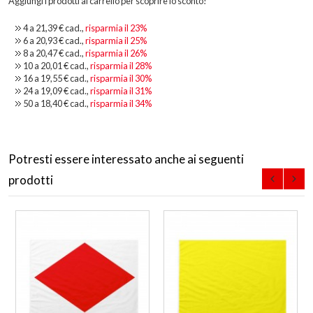
Aggiungi i prodotti al carrello per scoprire lo sconto!
4 a
21,39 €
cad.,
risparmia il
23
%
6 a
20,93 €
cad.,
risparmia il
25
%
8 a
20,47 €
cad.,
risparmia il
26
%
10 a
20,01 €
cad.,
risparmia il
28
%
16 a
19,55 €
cad.,
risparmia il
30
%
24 a
19,09 €
cad.,
risparmia il
31
%
50 a
18,40 €
cad.,
risparmia il
34
%
Potresti essere interessato anche ai seguenti
prodotti