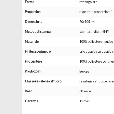
Forma
rettangolare
Proporzioni
rispetta le proporzioni 1:
Dimensione
70x105 cm
Metodo di stampa
stampa digitale Hi-Fi
Materiale
100% poliestere nautic
Finitura perimetro
orlo doppio con doppia c
Filo cuciture
100% poliestere continuo
Prodotto in
Europa
Classe resistenza al fuoco
resistenza al fuoco clas
Reso
60 giorni
Garanzia
12 mesi