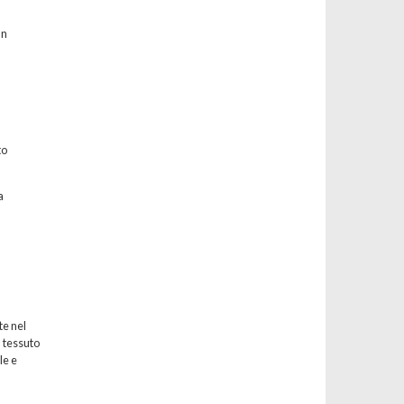
un
to
a
te nel
l tessuto
le e