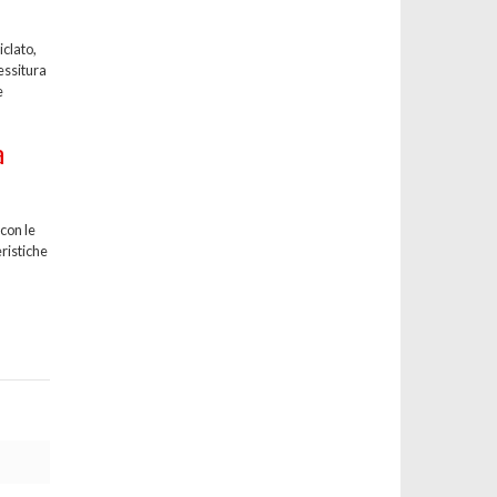
iclato,
essitura
e
à
con le
eristiche