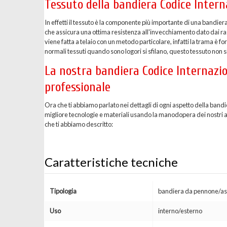
Tessuto della bandiera Codice Inter
In effetti il tessuto è la componente più importante di una bandier
che assicura una ottima resistenza all'invecchiamento dato dai ragg
viene fatta a telaio con un metodo particolare, infatti la trama è 
normali tessuti quando sono logori si sfilano, questo tessuto non si
La nostra bandiera Codice Internazi
professionale
Ora che ti abbiamo parlato nei dettagli di ogni aspetto della ban
migliore tecnologie e materiali usando la manodopera dei nostri arti
che ti abbiamo descritto:
Caratteristiche tecniche
Tipologia
bandiera da pennone/as
Uso
interno/esterno