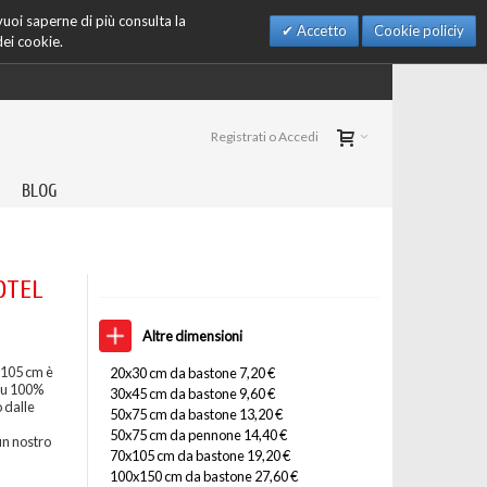
 vuoi saperne di più consulta la
Accetto
Cookie policiy
dei cookie.
Registrati o Accedi
BLOG
HOTEL
Altre dimensioni
x105 cm è
20x30 cm da bastone 7,20 €
 su 100%
30x45 cm da bastone 9,60 €
 dalle
50x75 cm da bastone 13,20 €
50x75 cm da pennone 14,40 €
un nostro
70x105 cm da bastone 19,20 €
100x150 cm da bastone 27,60 €