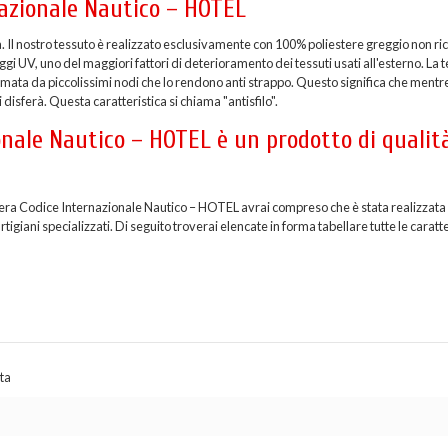
nazionale Nautico – HOTEL
a. Il nostro tessuto è realizzato esclusivamente con 100% poliestere greggio non ric
i UV, uno del maggiori fattori di deterioramento dei tessuti usati all'esterno. La t
formata da piccolissimi nodi che lo rendono anti strappo. Questo significa che mentr
 disferà. Questa caratteristica si chiama "antisfilo".
onale Nautico – HOTEL è un prodotto di qualit
diera Codice Internazionale Nautico – HOTEL avrai compreso che è stata realizzata 
giani specializzati. Di seguito troverai elencate in forma tabellare tutte le caratt
ta