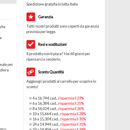
Spedizione gratuita in tutta Italia
Garanzia
Tutti i nostri prodotti sono coperti da garanzia
 che
prevista per legge.
e
Resi e sostituzioni
Il prodotto non ti piace? Hai 60 giorni per
ripensarci e renderlo.
eale per
ndiera
Sconto Quantità
Aggiungi i prodotti al carrello per scoprire lo
sconto!
4 a
16,74 €
cad.,
risparmia il
23
%
6 a
16,38 €
cad.,
risparmia il
25
%
8 a
16,02 €
cad.,
risparmia il
26
%
10 a
15,66 €
cad.,
risparmia il
28
%
16 a
15,30 €
cad.,
risparmia il
30
%
24 a
14,94 €
cad.,
risparmia il
31
%
stro
50 a
14,40 €
cad.,
risparmia il
34
%