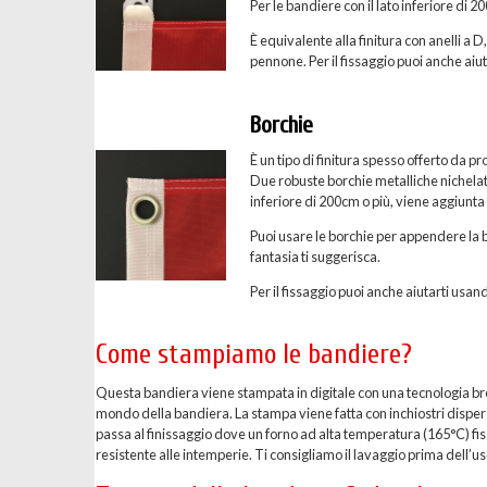
Per le bandiere con il lato inferiore di 
È equivalente alla finitura con anelli a D
pennone. Per il fissaggio puoi anche aiuta
Borchie
È un tipo di finitura spesso offerto da p
Due robuste borchie metalliche nichelate 
inferiore di 200cm o più, viene aggiunta
Puoi usare le borchie per appendere la b
fantasia ti suggerisca.
Per il fissaggio puoi anche aiutarti usand
Come stampiamo le bandiere?
Questa bandiera viene stampata in digitale con una tecnologia breve
mondo della bandiera. La stampa viene fatta con inchiostri dispersi 
passa al finissaggio dove un forno ad alta temperatura (165°C) fis
resistente alle intemperie. Ti consigliamo il lavaggio prima dell’uso