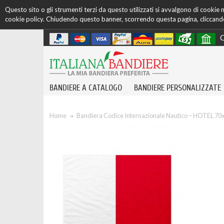
Questo sito o gli strumenti terzi da questo utilizzati si avvalgono di cookie ne
cookie policy. Chiudendo questo banner, scorrendo questa pagina, cliccando 
C
BANDIERE A CATALOGO
BANDIERE PERSONALIZZATE
Home
Bandiera Codice Internazionale Nautico – HOTEL 7