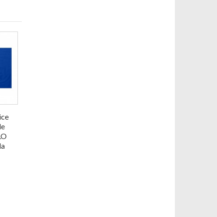
ice
le
LO
da