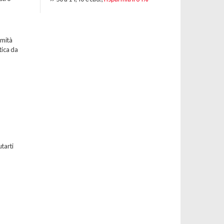
emità
tica da
utarti