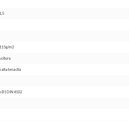
1,5
o 115g/m2
ucitura
 alta tenacità
se B1 DIN 4102