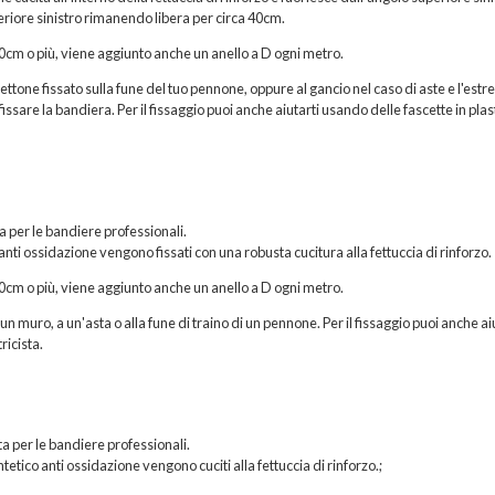
eriore sinistro rimanendo libera per circa 40cm.
200cm o più, viene aggiunto anche un anello a D ogni metro.
hettone fissato sulla fune del tuo pennone, oppure al gancio nel caso di aste e l'estr
issare la bandiera. Per il fissaggio puoi anche aiutarti usando delle fascette in plas
ta per le bandiere professionali.
 anti ossidazione vengono fissati con una robusta cucitura alla fettuccia di rinforzo.
200cm o più, viene aggiunto anche un anello a D ogni metro.
n muro, a un'asta o alla fune di traino di un pennone. Per il fissaggio puoi anche ai
ricista.
a per le bandiere professionali.
etico anti ossidazione vengono cuciti alla fettuccia di rinforzo.;