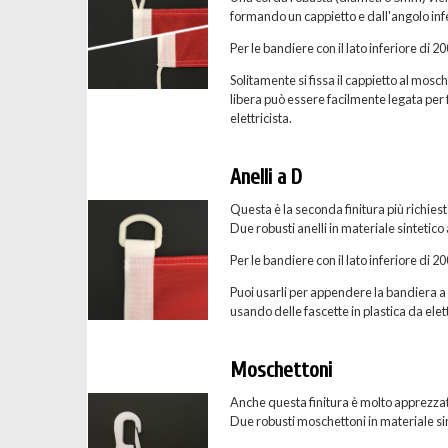
formando un cappietto e dall'angolo inf
Per le bandiere con il lato inferiore di 
Solitamente si fissa il cappietto al mosc
libera può essere facilmente legata per f
elettricista.
Anelli a D
Questa è la seconda finitura più richies
Due robusti anelli in materiale sintetico
Per le bandiere con il lato inferiore di 
Puoi usarli per appendere la bandiera a u
usando delle fascette in plastica da elett
Moschettoni
Anche questa finitura è molto apprezzat
Due robusti moschettoni in materiale sint