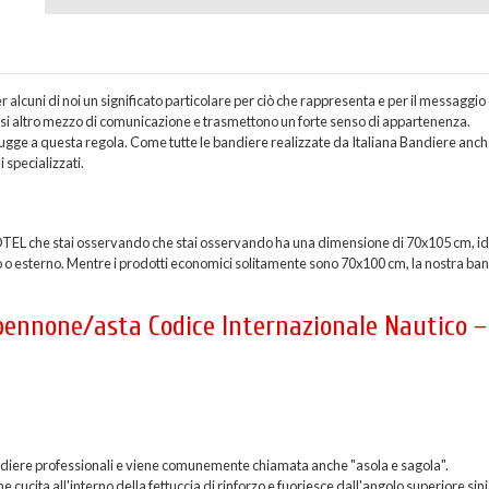
lcuni di noi un significato particolare per ciò che rappresenta e per il messaggio
asi altro mezzo di comunicazione e trasmettono un forte senso di appartenenza.
gge a questa regola. Come tutte le bandiere realizzate da Italiana Bandiere anch
 specializzati.
TEL che stai osservando che stai osservando ha una dimensione di 70x105 cm, id
no o esterno. Mentre i prodotti economici solitamente sono 70x100 cm, la nostra ba
 pennone/asta Codice Internazionale Nautico –
 bandiere professionali e viene comunemente chiamata anche "asola e sagola".
ucita all'interno della fettuccia di rinforzo e fuoriesce dall'angolo superiore sini