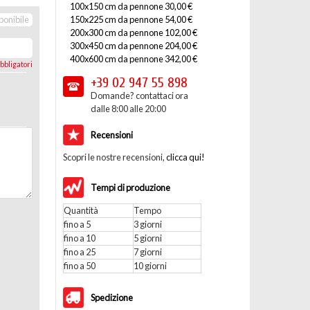
100x150 cm da pennone 30,00 €
150x225 cm da pennone 54,00 €
ponibile
200x300 cm da pennone 102,00 €
300x450 cm da pennone 204,00 €
400x600 cm da pennone 342,00 €
bbligatori
+39 02
947 55 898
Domande? contattaci ora
dalle 8:00 alle 20:00
Recensioni
Scopri le nostre recensioni,
clicca qui!
Tempi di produzione
Quantità
Tempo
fino a 5
3 giorni
fino a 10
5 giorni
fino a 25
7 giorni
fino a 50
10 giorni
Spedizione