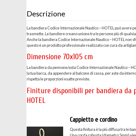
Descrizione
La bandiera Codice Internazionale Nautico – HOTEL può avere per a
trasmette. Le bandiere creano unione tra le persone più di qualsi
Anche la bandiera Codice Internazionale Nautico – HOTEL non sfu
questo è un prodotto professionale realizzato con cura da artigiani
Dimensione 70x105 cm
La bandiera da pennone/asta Codice Internazionale Nautico – HO
la tua barca, da appendere al balcone di cassa, per aste da inter
rispetta le proporzioni esatte previste.
Finiture disponibili per bandiera da
HOTEL
Cappietto e cordino
Questa finitura è la più diffusa tra le
Una corda robusta (diametro 5mm) viene c