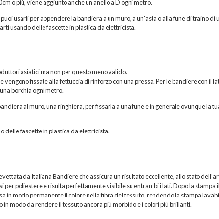
200cm o più, viene aggiunto anche un anello a D ogni metro.
, puoi usarli per appendere la bandiera a un muro, a un'asta o alla fune di traino di 
rti usando delle fascette in plastica da elettricista.
roduttori asiatici ma non per questo meno valido.
vengono fissate alla fettuccia di rinforzo con una pressa. Per le bandiere con il la
 una borchia ogni metro.
andiera al muro, una ringhiera, per fissarla a una fune e in generale ovunque la tu
o delle fascette in plastica da elettricista.
ttata da Italiana Bandiere che assicura un risultato eccellente, allo stato dell’ar
per poliestere e risulta perfettamente visibile su entrambi i lati. Dopo la stampa i
sa in modo permanente il colore nella fibra del tessuto, rendendo la stampa lavabi
 in modo da rendere il tessuto ancora più morbido e i colori più brillanti.