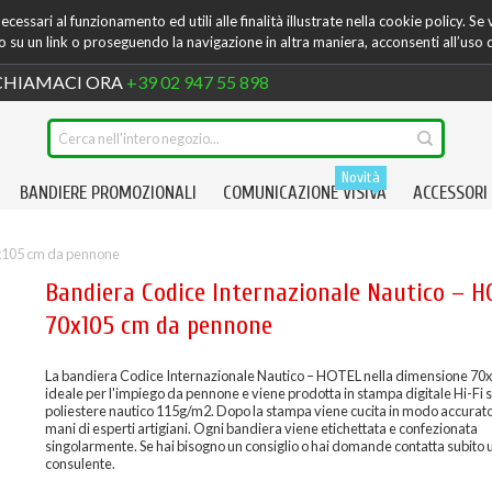
cessari al funzionamento ed utili alle finalità illustrate nella cookie policy. Se
su un link o proseguendo la navigazione in altra maniera, acconsenti all’uso 
HIAMACI ORA
+39 02 947 55 898
Novità
BANDIERE PROMOZIONALI
COMUNICAZIONE VISIVA
ACCESSORI
0x105 cm da pennone
Bandiera Codice Internazionale Nautico – 
70x105 cm da pennone
La bandiera Codice Internazionale Nautico – HOTEL nella dimensione 70
ideale per l'impiego da pennone e viene prodotta in stampa digitale Hi-Fi
poliestere nautico 115g/m2. Dopo la stampa viene cucita in modo accurato
mani di esperti artigiani. Ogni bandiera viene etichettata e confezionata
singolarmente. Se hai bisogno un consiglio o hai domande contatta subito 
consulente.