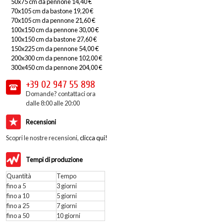
50x75 cm da pennone 14,40 €
70x105 cm da bastone 19,20 €
70x105 cm da pennone 21,60 €
100x150 cm da pennone 30,00 €
100x150 cm da bastone 27,60 €
150x225 cm da pennone 54,00 €
200x300 cm da pennone 102,00 €
300x450 cm da pennone 204,00 €
+39 02
947 55 898
Domande? contattaci ora
dalle 8:00 alle 20:00
Recensioni
Scopri le nostre recensioni,
clicca qui!
Tempi di produzione
Quantità
Tempo
fino a 5
3 giorni
fino a 10
5 giorni
fino a 25
7 giorni
fino a 50
10 giorni