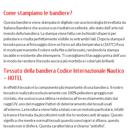
Come stampiamo le bandiere?
Questa bandiera viene stampata in digitale con una tecnologia brevettata da
Italiana Bandiere che assicura un risultato eccellente, allo stato dell’arte nel
mondo della bandiera. La stampa viene fatta con inchiostri dispersi per
poliestere e risulta perfettamente visibile su entrambi i lati. Dopo la stampa il
tessuto passa al finissaggio dove un forno ad alta temperatura (165°C) fissa
in modo permanente il colore nella fibra del tessuto, rendendo la stampa
lavabile e resistente alle intemperie. Ti consigliamo il lavaggio prima dell’uso
in modo da rendere il tessuto ancora più morbido e i colori più brillanti.
Tessuto della bandiera Codice Internazionale Nautico
– HOTEL
In effetti il tessuto è la componente più importante di una bandiera. Il nostro
tessuto è realizzato esclusivamente con 100% poliestere greggio non
riciclato, che assicura una ottima resistenza all'invecchiamento dato dai
raggi UV, uno del maggiori fattori di deterioramento dei tessuti usati
all'esterno. La tessitura viene fatta a telaio con un metodo particolare, infatti
la trama è formata da piccolissimi nodi che lo rendono anti strappo. Questo
significa che mentre normali tessuti quando sono logori si sfilano, questo
tessuto non si disferà. Questa caratteristica si chiama "antisfilo".