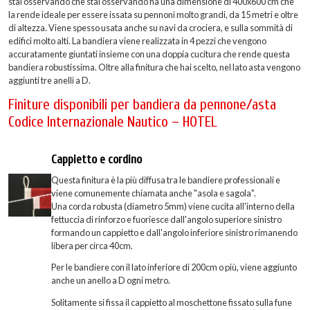
stai osservando che stai osservando ha una dimensione di 400x600 cm che
la rende ideale per essere issata su pennoni molto grandi, da 15 metri e oltre
di altezza. Viene spesso usata anche su navi da crociera, e sulla sommità di
edifici molto alti. La bandiera viene realizzata in 4 pezzi che vengono
accuratamente giuntati insieme con una doppia cucitura che rende questa
bandiera robustissima. Oltre alla finitura che hai scelto, nel lato asta vengono
aggiunti tre anelli a D.
Finiture disponibili per bandiera da pennone/asta
Codice Internazionale Nautico – HOTEL
Cappietto e cordino
Questa finitura è la più diffusa tra le bandiere professionali e
viene comunemente chiamata anche "asola e sagola".
Una corda robusta (diametro 5mm) viene cucita all'interno della
fettuccia di rinforzo e fuoriesce dall'angolo superiore sinistro
formando un cappietto e dall'angolo inferiore sinistro rimanendo
libera per circa 40cm.
Per le bandiere con il lato inferiore di 200cm o più, viene aggiunto
anche un anello a D ogni metro.
Solitamente si fissa il cappietto al moschettone fissato sulla fune