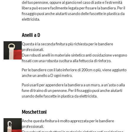
del tuo pennone, oppure al gancio nel caso di aste e l'estremità
libera può essere facilmente legata per fissare la bandiera. Per il
fissaggio puoi anche aiutarti usando delle fascette in plastica da
elettricista.
Anelli a D
Questa è la seconda finitura più richiesta per le bandiere
professionali.
Due robusti anelli in materiale sintetico anti ossidazione vengono
fissati con una robusta cucitura alla fettuccia di rinforzo.
Per le bandiere con il lato inferiore di 200cm o più, viene aggiunto
anche un anello a D ogni metro.
Puoi usarli per appendere la bandiera a un muro, a un'asta o alla
fune di traino di un pennone. Per il fissaggio puoi anche aiutarti
usando delle fascette in plastica da elettricista.
Moschettoni
Anche questa finitura è molto apprezzata per le bandiere
professionali.
Due robusti moschettoni in materiale sintetico anti ossidazione