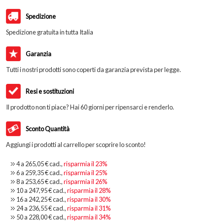
Spedizione
Spedizione gratuita in tutta Italia
Garanzia
Tutti i nostri prodotti sono coperti da garanzia prevista per legge.
Resi e sostituzioni
Il prodotto non ti piace? Hai 60 giorni per ripensarci e renderlo.
Sconto Quantità
Aggiungi i prodotti al carrello per scoprire lo sconto!
4 a
265,05 €
cad.,
risparmia il
23
%
6 a
259,35 €
cad.,
risparmia il
25
%
8 a
253,65 €
cad.,
risparmia il
26
%
10 a
247,95 €
cad.,
risparmia il
28
%
16 a
242,25 €
cad.,
risparmia il
30
%
24 a
236,55 €
cad.,
risparmia il
31
%
50 a
228,00 €
cad.,
risparmia il
34
%