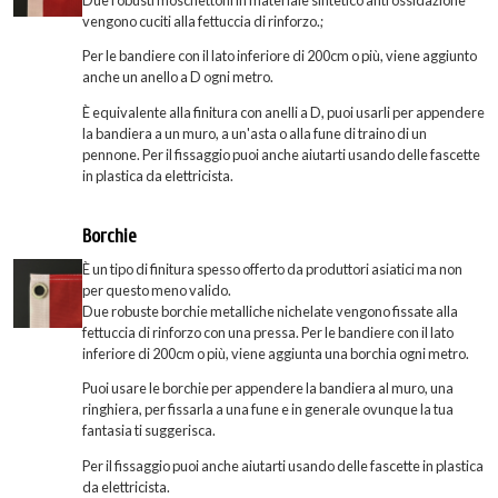
vengono cuciti alla fettuccia di rinforzo.;
Per le bandiere con il lato inferiore di 200cm o più, viene aggiunto
anche un anello a D ogni metro.
È equivalente alla finitura con anelli a D, puoi usarli per appendere
la bandiera a un muro, a un'asta o alla fune di traino di un
pennone. Per il fissaggio puoi anche aiutarti usando delle fascette
in plastica da elettricista.
Borchie
È un tipo di finitura spesso offerto da produttori asiatici ma non
per questo meno valido.
Due robuste borchie metalliche nichelate vengono fissate alla
fettuccia di rinforzo con una pressa. Per le bandiere con il lato
inferiore di 200cm o più, viene aggiunta una borchia ogni metro.
Puoi usare le borchie per appendere la bandiera al muro, una
ringhiera, per fissarla a una fune e in generale ovunque la tua
fantasia ti suggerisca.
Per il fissaggio puoi anche aiutarti usando delle fascette in plastica
da elettricista.