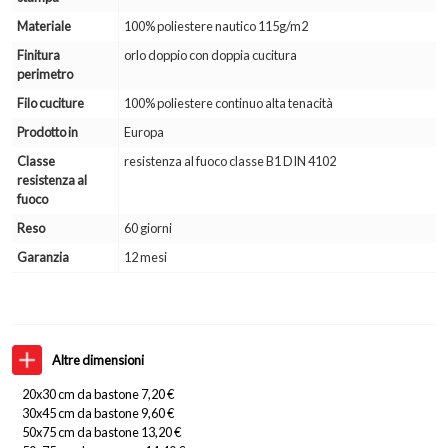
Materiale
100% poliestere nautico 115g/m2
Finitura
orlo doppio con doppia cucitura
perimetro
Filo cuciture
100% poliestere continuo alta tenacità
Prodotto in
Europa
Classe
resistenza al fuoco classe B1 DIN 4102
resistenza al
fuoco
Reso
60 giorni
Garanzia
12 mesi
Altre dimensioni
20x30 cm da bastone 7,20 €
30x45 cm da bastone 9,60 €
50x75 cm da bastone 13,20 €