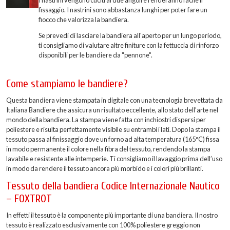
fissaggio. I nastrini sono abbastanza lunghi per poter fare un
fiocco che valorizza la bandiera.
Se prevedi di lasciare la bandiera all'aperto per un lungo periodo,
ti consigliamo di valutare altre finiture con la fettuccia di rinforzo
disponibili per le bandiere da "pennone".
Come stampiamo le bandiere?
Questa bandiera viene stampata in digitale con una tecnologia brevettata da
Italiana Bandiere che assicura un risultato eccellente, allo stato dell’arte nel
mondo della bandiera. La stampa viene fatta con inchiostri dispersi per
poliestere e risulta perfettamente visibile su entrambi i lati. Dopo la stampa il
tessuto passa al finissaggio dove un forno ad alta temperatura (165°C) fissa
in modo permanente il colore nella fibra del tessuto, rendendo la stampa
lavabile e resistente alle intemperie. Ti consigliamo il lavaggio prima dell’uso
in modo da rendere il tessuto ancora più morbido e i colori più brillanti.
Tessuto della bandiera Codice Internazionale Nautico
– FOXTROT
In effetti il tessuto è la componente più importante di una bandiera. Il nostro
tessuto è realizzato esclusivamente con 100% poliestere greggio non