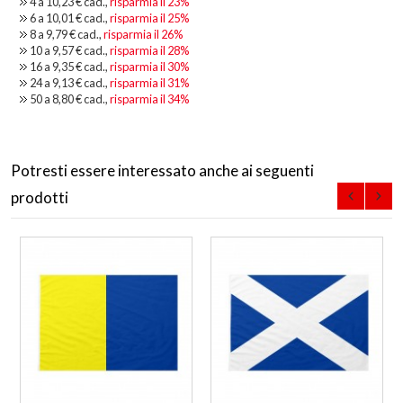
4 a
10,23 €
cad.,
risparmia il
23
%
6 a
10,01 €
cad.,
risparmia il
25
%
8 a
9,79 €
cad.,
risparmia il
26
%
10 a
9,57 €
cad.,
risparmia il
28
%
16 a
9,35 €
cad.,
risparmia il
30
%
24 a
9,13 €
cad.,
risparmia il
31
%
50 a
8,80 €
cad.,
risparmia il
34
%
Potresti essere interessato anche ai seguenti
prodotti