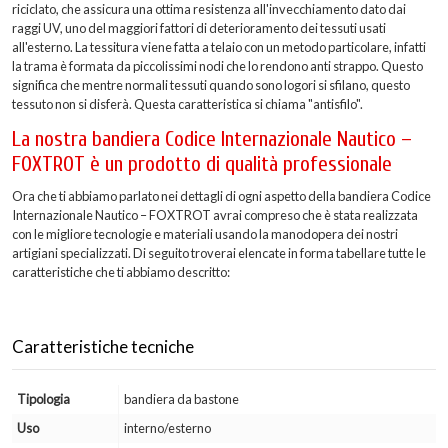
riciclato, che assicura una ottima resistenza all'invecchiamento dato dai
raggi UV, uno del maggiori fattori di deterioramento dei tessuti usati
all'esterno. La tessitura viene fatta a telaio con un metodo particolare, infatti
la trama è formata da piccolissimi nodi che lo rendono anti strappo. Questo
significa che mentre normali tessuti quando sono logori si sfilano, questo
tessuto non si disferà. Questa caratteristica si chiama "antisfilo".
La nostra bandiera Codice Internazionale Nautico –
FOXTROT è un prodotto di qualità professionale
Ora che ti abbiamo parlato nei dettagli di ogni aspetto della bandiera Codice
Internazionale Nautico – FOXTROT avrai compreso che è stata realizzata
con le migliore tecnologie e materiali usando la manodopera dei nostri
artigiani specializzati. Di seguito troverai elencate in forma tabellare tutte le
caratteristiche che ti abbiamo descritto:
Caratteristiche tecniche
Tipologia
bandiera da bastone
Uso
interno/esterno