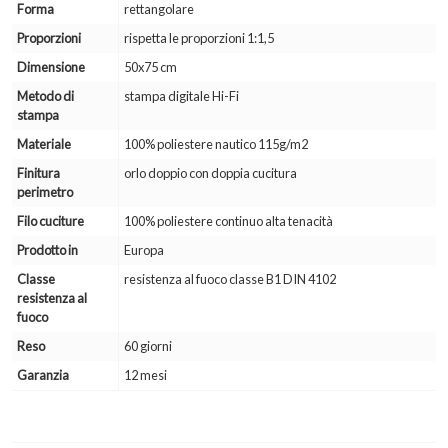
Forma
rettangolare
Proporzioni
rispetta le proporzioni 1:1,5
Dimensione
50x75 cm
Metodo di
stampa digitale Hi-Fi
stampa
Materiale
100% poliestere nautico 115g/m2
Finitura
orlo doppio con doppia cucitura
perimetro
Filo cuciture
100% poliestere continuo alta tenacità
Prodotto in
Europa
Classe
resistenza al fuoco classe B1 DIN 4102
resistenza al
fuoco
Reso
60 giorni
Garanzia
12 mesi