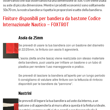
osservando che stai osservando ha una dimensione di 50x75 cm viene usata
su aste di piccola dimensione. Mentre i prodotti economici sono solitamente
50x70 cm, la nostra bandiera rispetta le proporzioni esatte della bandiera.
Finiture disponibili per bandiera da bastone Codice
Internazionale Nautico – FOXTROT
Asola da 25mm
Se prevedi di usare la tua bandiera con un bastone del diametro
di 22/25mm, la finitura con asola ti agevolerà.
L'asola (detta anche tasca) viene realizzata con stesso materiale
della bandiera, puoi usarla per infilare un bastone o un tubo di
plastica per rendere l’uso maneggevole e pratico.
Se prevedi di lasciare la bandiera all'aperto per un lungo periodo
ti consigliamo di valutare altre finiture con la fettuccia di rinforzo
disponibili per le bandiere da "pennone”.
Nastrini
Se prevedi di legare la tua bandiera ad aste da interno, a un
balcone o di appenderla al muro allora questa è la finitura ideale.
I nastrini vengono cuciti ai due angoli e renderanno facile il