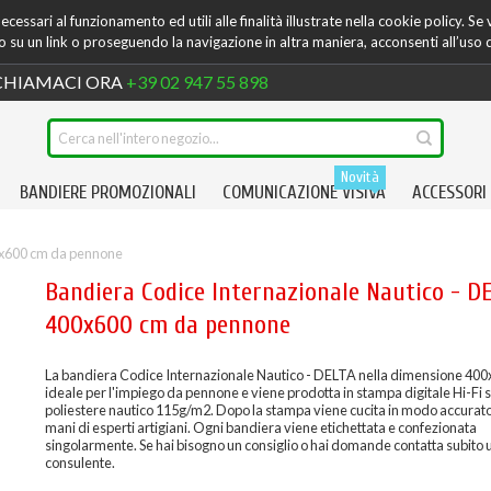
cessari al funzionamento ed utili alle finalità illustrate nella cookie policy. Se
su un link o proseguendo la navigazione in altra maniera, acconsenti all’uso 
HIAMACI ORA
+39 02 947 55 898
Novità
BANDIERE PROMOZIONALI
COMUNICAZIONE VISIVA
ACCESSORI
0x600 cm da pennone
Bandiera Codice Internazionale Nautico - D
400x600 cm da pennone
La bandiera Codice Internazionale Nautico - DELTA nella dimensione 400
ideale per l'impiego da pennone e viene prodotta in stampa digitale Hi-Fi
poliestere nautico 115g/m2. Dopo la stampa viene cucita in modo accurato
mani di esperti artigiani. Ogni bandiera viene etichettata e confezionata
singolarmente. Se hai bisogno un consiglio o hai domande contatta subito 
consulente.