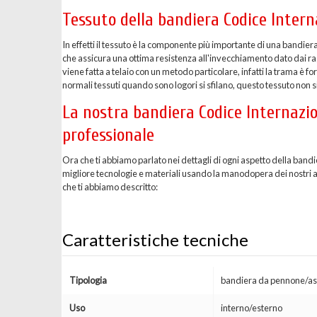
Tessuto della bandiera Codice Inter
In effetti il tessuto è la componente più importante di una bandier
che assicura una ottima resistenza all'invecchiamento dato dai ragg
viene fatta a telaio con un metodo particolare, infatti la trama è 
normali tessuti quando sono logori si sfilano, questo tessuto non si
La nostra bandiera Codice Internazio
professionale
Ora che ti abbiamo parlato nei dettagli di ogni aspetto della ban
migliore tecnologie e materiali usando la manodopera dei nostri arti
che ti abbiamo descritto:
Caratteristiche tecniche
Tipologia
bandiera da pennone/as
Uso
interno/esterno