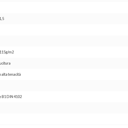
1,5
o 115g/m2
ucitura
 alta tenacità
se B1 DIN 4102