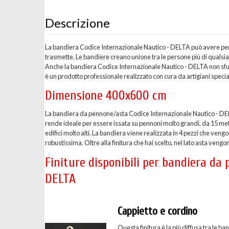
Descrizione
La bandiera Codice Internazionale Nautico - DELTA può avere per al
trasmette. Le bandiere creano unione tra le persone più di qualsi
Anche la bandiera Codice Internazionale Nautico - DELTA non sfu
è un prodotto professionale realizzato con cura da artigiani special
Dimensione 400x600 cm
La bandiera da pennone/asta Codice Internazionale Nautico - DE
rende ideale per essere issata su pennoni molto grandi, da 15 metr
edifici molto alti. La bandiera viene realizzata in 4 pezzi che v
robustissima. Oltre alla finitura che hai scelto, nel lato asta vengon
Finiture disponibili per bandiera da
DELTA
Cappietto e cordino
Questa finitura è la più diffusa tra le