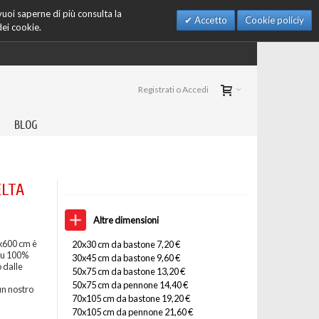
 vuoi saperne di più consulta la
Accetto
Cookie policiy
dei cookie.
Registrati o Accedi
BLOG
ELTA
Altre dimensioni
x600 cm è
20x30 cm da bastone 7,20 €
 su 100%
30x45 cm da bastone 9,60 €
 dalle
50x75 cm da bastone 13,20 €
50x75 cm da pennone 14,40 €
un nostro
70x105 cm da bastone 19,20 €
70x105 cm da pennone 21,60 €