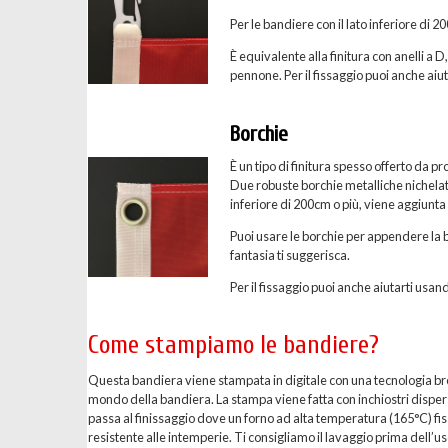
Per le bandiere con il lato inferiore di 
È equivalente alla finitura con anelli a D
pennone. Per il fissaggio puoi anche aiuta
Borchie
È un tipo di finitura spesso offerto da p
Due robuste borchie metalliche nichelate 
inferiore di 200cm o più, viene aggiunta
Puoi usare le borchie per appendere la b
fantasia ti suggerisca.
Per il fissaggio puoi anche aiutarti usand
Come stampiamo le bandiere?
Questa bandiera viene stampata in digitale con una tecnologia breve
mondo della bandiera. La stampa viene fatta con inchiostri dispersi 
passa al finissaggio dove un forno ad alta temperatura (165°C) fis
resistente alle intemperie. Ti consigliamo il lavaggio prima dell’uso