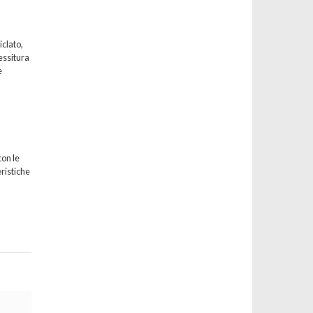
iclato,
essitura
e
à
con le
eristiche