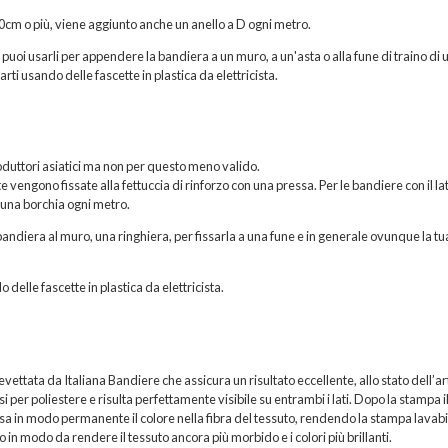
200cm o più, viene aggiunto anche un anello a D ogni metro.
, puoi usarli per appendere la bandiera a un muro, a un'asta o alla fune di traino di 
rti usando delle fascette in plastica da elettricista.
roduttori asiatici ma non per questo meno valido.
vengono fissate alla fettuccia di rinforzo con una pressa. Per le bandiere con il la
 una borchia ogni metro.
andiera al muro, una ringhiera, per fissarla a una fune e in generale ovunque la tu
o delle fascette in plastica da elettricista.
ttata da Italiana Bandiere che assicura un risultato eccellente, allo stato dell’ar
per poliestere e risulta perfettamente visibile su entrambi i lati. Dopo la stampa i
sa in modo permanente il colore nella fibra del tessuto, rendendo la stampa lavabi
 in modo da rendere il tessuto ancora più morbido e i colori più brillanti.