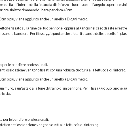
ucita all'interno della fettuccia di rinforzo e fuoriesce dall'angolo superiore sini
eriore sinistro rimanendo libera per circa 40cm.
200cm o più, viene aggiunto anche un anello a D ogni metro.
hettone fissato sulla fune del tuo pennone, oppure al gancio nel caso di aste e l'estr
issare la bandiera. Per il fissaggio puoi anche aiutarti usando delle fascette in plas
ta per le bandiere professionali.
 anti ossidazione vengono fissati con una robusta cucitura alla fettuccia di rinforzo.
200cm o più, viene aggiunto anche un anello a D ogni metro.
n muro, a un'asta o alla fune di traino di un pennone. Per il fissaggio puoi anche ai
ricista.
a per le bandiere professionali.
etico anti ossidazione vengono cuciti alla fettuccia di rinforzo.;