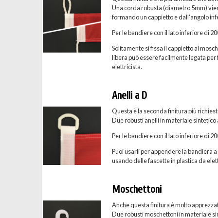
Una corda robusta (diametro 5mm) viene c
formando un cappietto e dall'angolo inf
Per le bandiere con il lato inferiore di 
Solitamente si fissa il cappietto al mosc
libera può essere facilmente legata per f
elettricista.
Anelli a D
Questa è la seconda finitura più richies
Due robusti anelli in materiale sintetico
Per le bandiere con il lato inferiore di 
Puoi usarli per appendere la bandiera a u
usando delle fascette in plastica da elett
Moschettoni
Anche questa finitura è molto apprezzat
Due robusti moschettoni in materiale sint