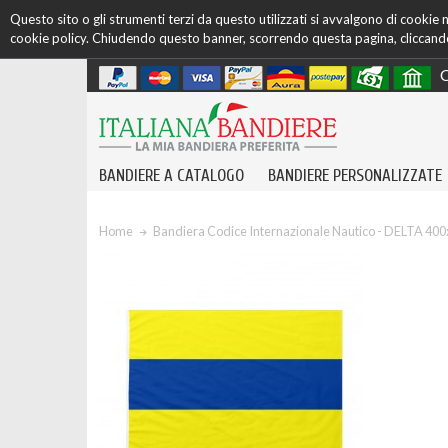
Questo sito o gli strumenti terzi da questo utilizzati si avvalgono di cookie ne
cookie policy. Chiudendo questo banner, scorrendo questa pagina, cliccando 
C
BANDIERE A CATALOGO
BANDIERE PERSONALIZZATE
Home
Bandiera Codice Internazionale Nautico - DELTA 40