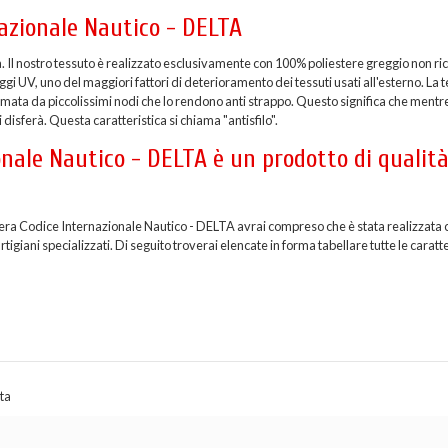
nazionale Nautico - DELTA
a. Il nostro tessuto è realizzato esclusivamente con 100% poliestere greggio non ric
i UV, uno del maggiori fattori di deterioramento dei tessuti usati all'esterno. La t
formata da piccolissimi nodi che lo rendono anti strappo. Questo significa che mentr
 disferà. Questa caratteristica si chiama "antisfilo".
nale Nautico - DELTA è un prodotto di qualit
diera Codice Internazionale Nautico - DELTA avrai compreso che è stata realizzata 
giani specializzati. Di seguito troverai elencate in forma tabellare tutte le caratt
ta