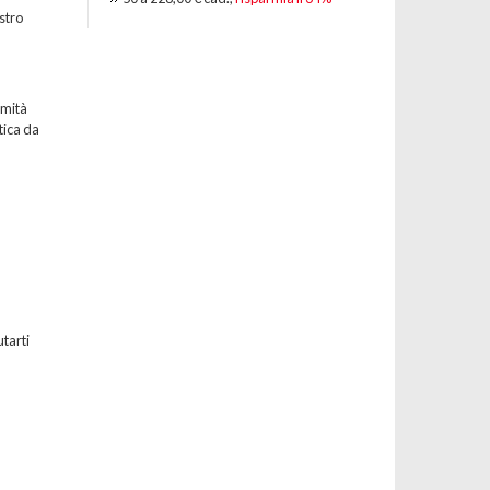
stro
emità
tica da
utarti