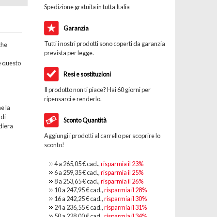
Spedizione gratuita in tutta Italia
Garanzia
Tutti i nostri prodotti sono coperti da garanzia
che
prevista per legge.
e questo
Resi e sostituzioni
Il prodotto non ti piace? Hai 60 giorni per
ripensarci e renderlo.
e la
 di
Sconto Quantità
diera
Aggiungi i prodotti al carrello per scoprire lo
sconto!
4 a
265,05 €
cad.,
risparmia il
23
%
6 a
259,35 €
cad.,
risparmia il
25
%
8 a
253,65 €
cad.,
risparmia il
26
%
10 a
247,95 €
cad.,
risparmia il
28
%
16 a
242,25 €
cad.,
risparmia il
30
%
24 a
236,55 €
cad.,
risparmia il
31
%
50 a
228,00 €
cad.,
risparmia il
34
%