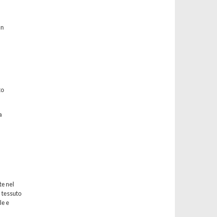
un
to
a
te nel
l tessuto
le e