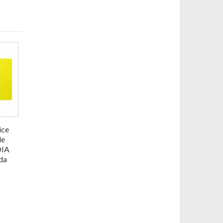
ice
le
DIA
da