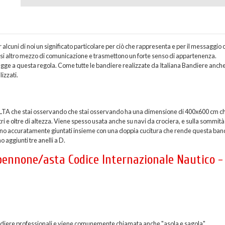
cuni di noi un significato particolare per ciò che rappresenta e per il messaggio 
asi altro mezzo di comunicazione e trasmettono un forte senso di appartenenza.
gge a questa regola. Come tutte le bandiere realizzate da Italiana Bandiere anch
izzati.
LTA che stai osservando che stai osservando ha una dimensione di 400x600 cm ch
i e oltre di altezza. Viene spesso usata anche su navi da crociera, e sulla sommità
engono accuratamente giuntati insieme con una doppia cucitura che rende questa ban
o aggiunti tre anelli a D.
 pennone/asta Codice Internazionale Nautico -
 bandiere professionali e viene comunemente chiamata anche "asola e sagola".