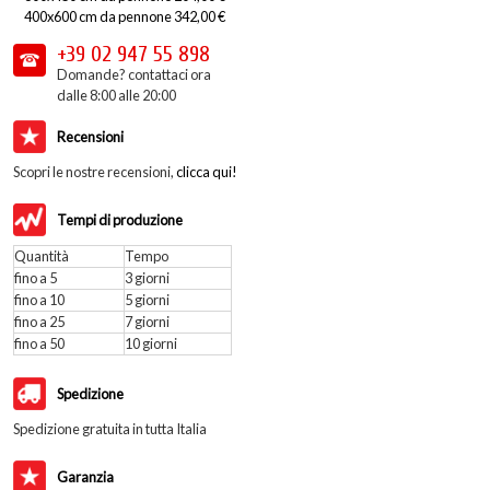
400x600 cm da pennone 342,00 €
+39 02
947 55 898
Domande? contattaci ora
dalle 8:00 alle 20:00
Recensioni
Scopri le nostre recensioni,
clicca qui!
Tempi di produzione
Quantità
Tempo
fino a 5
3 giorni
fino a 10
5 giorni
fino a 25
7 giorni
fino a 50
10 giorni
Spedizione
Spedizione gratuita in tutta Italia
Garanzia