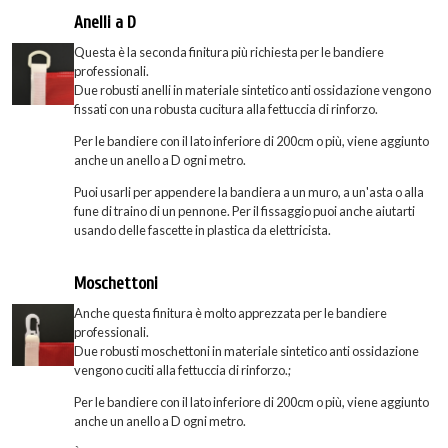
Anelli a D
Questa è la seconda finitura più richiesta per le bandiere
professionali.
Due robusti anelli in materiale sintetico anti ossidazione vengono
fissati con una robusta cucitura alla fettuccia di rinforzo.
Per le bandiere con il lato inferiore di 200cm o più, viene aggiunto
anche un anello a D ogni metro.
Puoi usarli per appendere la bandiera a un muro, a un'asta o alla
fune di traino di un pennone. Per il fissaggio puoi anche aiutarti
usando delle fascette in plastica da elettricista.
Moschettoni
Anche questa finitura è molto apprezzata per le bandiere
professionali.
Due robusti moschettoni in materiale sintetico anti ossidazione
vengono cuciti alla fettuccia di rinforzo.;
Per le bandiere con il lato inferiore di 200cm o più, viene aggiunto
anche un anello a D ogni metro.