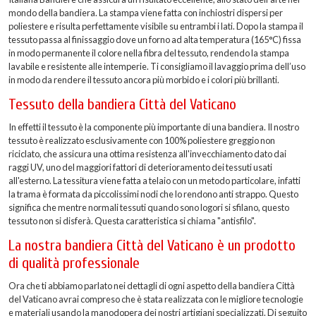
mondo della bandiera. La stampa viene fatta con inchiostri dispersi per
poliestere e risulta perfettamente visibile su entrambi i lati. Dopo la stampa il
tessuto passa al finissaggio dove un forno ad alta temperatura (165°C) fissa
in modo permanente il colore nella fibra del tessuto, rendendo la stampa
lavabile e resistente alle intemperie. Ti consigliamo il lavaggio prima dell’uso
in modo da rendere il tessuto ancora più morbido e i colori più brillanti.
Tessuto della bandiera Città del Vaticano
In effetti il tessuto è la componente più importante di una bandiera. Il nostro
tessuto è realizzato esclusivamente con 100% poliestere greggio non
riciclato, che assicura una ottima resistenza all'invecchiamento dato dai
raggi UV, uno del maggiori fattori di deterioramento dei tessuti usati
all'esterno. La tessitura viene fatta a telaio con un metodo particolare, infatti
la trama è formata da piccolissimi nodi che lo rendono anti strappo. Questo
significa che mentre normali tessuti quando sono logori si sfilano, questo
tessuto non si disferà. Questa caratteristica si chiama "antisfilo".
La nostra bandiera Città del Vaticano è un prodotto
di qualità professionale
Ora che ti abbiamo parlato nei dettagli di ogni aspetto della bandiera Città
del Vaticano avrai compreso che è stata realizzata con le migliore tecnologie
e materiali usando la manodopera dei nostri artigiani specializzati. Di seguito