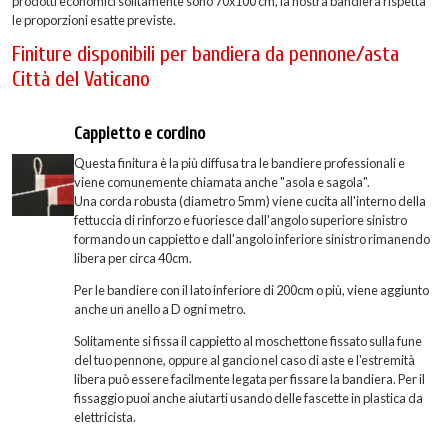
prodotti economici solitamente sono 70x100 cm, la nostra bandiera rispetta
le proporzioni esatte previste.
Finiture disponibili per bandiera da pennone/asta
Città del Vaticano
Cappietto e cordino
Questa finitura è la più diffusa tra le bandiere professionali e
viene comunemente chiamata anche "asola e sagola".
Una corda robusta (diametro 5mm) viene cucita all'interno della
fettuccia di rinforzo e fuoriesce dall'angolo superiore sinistro
formando un cappietto e dall'angolo inferiore sinistro rimanendo
libera per circa 40cm.
Per le bandiere con il lato inferiore di 200cm o più, viene aggiunto
anche un anello a D ogni metro.
Solitamente si fissa il cappietto al moschettone fissato sulla fune
del tuo pennone, oppure al gancio nel caso di aste e l'estremità
libera può essere facilmente legata per fissare la bandiera. Per il
fissaggio puoi anche aiutarti usando delle fascette in plastica da
elettricista.