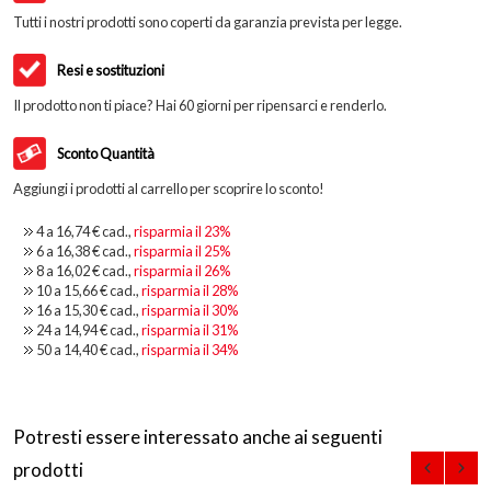
Tutti i nostri prodotti sono coperti da garanzia prevista per legge.
Resi e sostituzioni
Il prodotto non ti piace? Hai 60 giorni per ripensarci e renderlo.
Sconto Quantità
Aggiungi i prodotti al carrello per scoprire lo sconto!
4 a
16,74 €
cad.,
risparmia il
23
%
6 a
16,38 €
cad.,
risparmia il
25
%
8 a
16,02 €
cad.,
risparmia il
26
%
10 a
15,66 €
cad.,
risparmia il
28
%
16 a
15,30 €
cad.,
risparmia il
30
%
24 a
14,94 €
cad.,
risparmia il
31
%
50 a
14,40 €
cad.,
risparmia il
34
%
Potresti essere interessato anche ai seguenti
prodotti