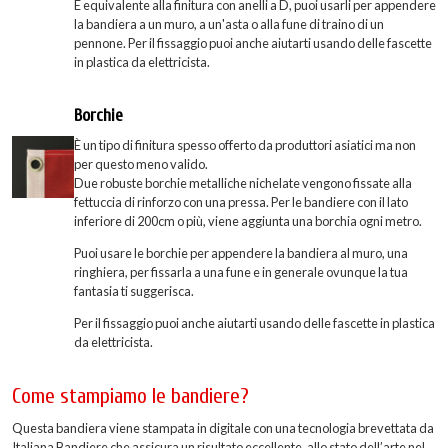
È equivalente alla finitura con anelli a D, puoi usarli per appendere
la bandiera a un muro, a un'asta o alla fune di traino di un
pennone. Per il fissaggio puoi anche aiutarti usando delle fascette
in plastica da elettricista.
Borchie
È un tipo di finitura spesso offerto da produttori asiatici ma non
per questo meno valido.
Due robuste borchie metalliche nichelate vengono fissate alla
fettuccia di rinforzo con una pressa. Per le bandiere con il lato
inferiore di 200cm o più, viene aggiunta una borchia ogni metro.
Puoi usare le borchie per appendere la bandiera al muro, una
ringhiera, per fissarla a una fune e in generale ovunque la tua
fantasia ti suggerisca.
Per il fissaggio puoi anche aiutarti usando delle fascette in plastica
da elettricista.
Come stampiamo le bandiere?
Questa bandiera viene stampata in digitale con una tecnologia brevettata da
Italiana Bandiere che assicura un risultato eccellente, allo stato dell’arte nel