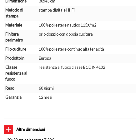
Dimensione
30x45 cm
Metodo di
stampa digitale Hi-Fi
stampa
Materiale
100% poliestere nautico 115g/m2
Finitura
orlo doppio con doppia cucitura
perimetro
Filo cuciture
100% poliestere continuo alta tenacità
Prodotto in
Europa
Classe
resistenza al fuoco classe B1 DIN 4102
resistenza al
fuoco
Reso
60 giorni
Garanzia
12 mesi
Altre dimensioni
20x30 cm da bastone 7,20 €