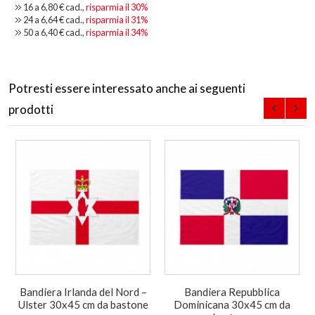
16 a
6,80 €
cad.,
risparmia il
30
%
24 a
6,64 €
cad.,
risparmia il
31
%
50 a
6,40 €
cad.,
risparmia il
34
%
Potresti essere interessato anche ai seguenti
prodotti
Bandiera Irlanda del Nord –
Bandiera Repubblica
Ulster 30x45 cm da bastone
Dominicana 30x45 cm da