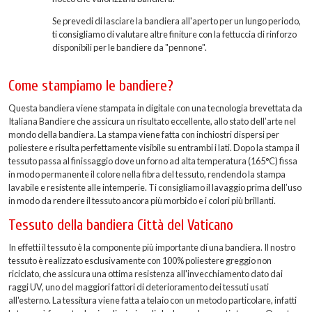
Se prevedi di lasciare la bandiera all'aperto per un lungo periodo,
ti consigliamo di valutare altre finiture con la fettuccia di rinforzo
disponibili per le bandiere da "pennone".
Come stampiamo le bandiere?
Questa bandiera viene stampata in digitale con una tecnologia brevettata da
Italiana Bandiere che assicura un risultato eccellente, allo stato dell’arte nel
mondo della bandiera. La stampa viene fatta con inchiostri dispersi per
poliestere e risulta perfettamente visibile su entrambi i lati. Dopo la stampa il
tessuto passa al finissaggio dove un forno ad alta temperatura (165°C) fissa
in modo permanente il colore nella fibra del tessuto, rendendo la stampa
lavabile e resistente alle intemperie. Ti consigliamo il lavaggio prima dell’uso
in modo da rendere il tessuto ancora più morbido e i colori più brillanti.
Tessuto della bandiera Città del Vaticano
In effetti il tessuto è la componente più importante di una bandiera. Il nostro
tessuto è realizzato esclusivamente con 100% poliestere greggio non
riciclato, che assicura una ottima resistenza all'invecchiamento dato dai
raggi UV, uno del maggiori fattori di deterioramento dei tessuti usati
all'esterno. La tessitura viene fatta a telaio con un metodo particolare, infatti