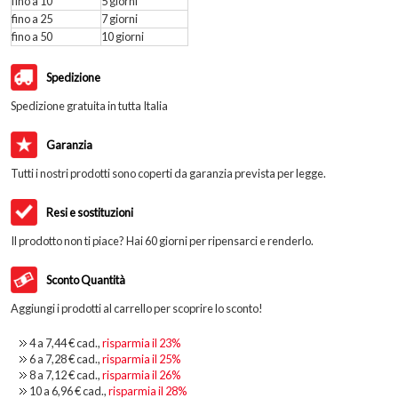
fino a 10
5 giorni
fino a 25
7 giorni
fino a 50
10 giorni
Spedizione
Spedizione gratuita in tutta Italia
Garanzia
Tutti i nostri prodotti sono coperti da garanzia prevista per legge.
Resi e sostituzioni
Il prodotto non ti piace? Hai 60 giorni per ripensarci e renderlo.
Sconto Quantità
Aggiungi i prodotti al carrello per scoprire lo sconto!
4 a
7,44 €
cad.,
risparmia il
23
%
6 a
7,28 €
cad.,
risparmia il
25
%
8 a
7,12 €
cad.,
risparmia il
26
%
10 a
6,96 €
cad.,
risparmia il
28
%