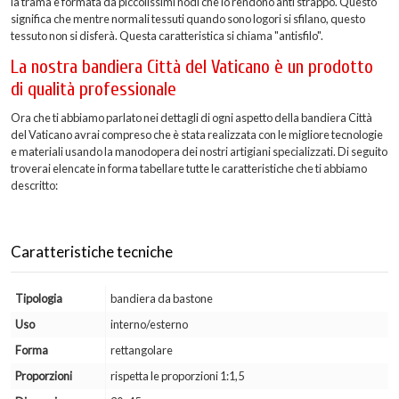
la trama è formata da piccolissimi nodi che lo rendono anti strappo. Questo
significa che mentre normali tessuti quando sono logori si sfilano, questo
tessuto non si disferà. Questa caratteristica si chiama "antisfilo".
La nostra bandiera Città del Vaticano è un prodotto
di qualità professionale
Ora che ti abbiamo parlato nei dettagli di ogni aspetto della bandiera Città
del Vaticano avrai compreso che è stata realizzata con le migliore tecnologie
e materiali usando la manodopera dei nostri artigiani specializzati. Di seguito
troverai elencate in forma tabellare tutte le caratteristiche che ti abbiamo
descritto:
Caratteristiche tecniche
Tipologia
bandiera da bastone
Uso
interno/esterno
Forma
rettangolare
Proporzioni
rispetta le proporzioni 1:1,5