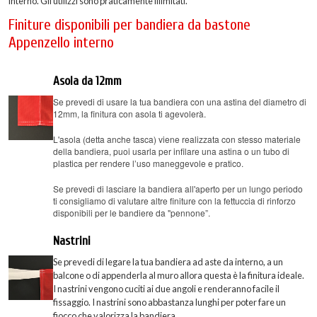
interno. Gli utilizzi sono praticamente illimitati.
Finiture disponibili per bandiera da bastone
Appenzello interno
Asola da 12mm
Se prevedi di usare la tua bandiera con una astina del diametro di
12mm, la finitura con asola ti agevolerà.
L'asola (detta anche tasca) viene realizzata con stesso materiale
della bandiera, puoi usarla per infilare una astina o un tubo di
plastica per rendere l’uso maneggevole e pratico.
Se prevedi di lasciare la bandiera all'aperto per un lungo periodo
ti consigliamo di valutare altre finiture con la fettuccia di rinforzo
disponibili per le bandiere da "pennone”.
Nastrini
Se prevedi di legare la tua bandiera ad aste da interno, a un
balcone o di appenderla al muro allora questa è la finitura ideale.
I nastrini vengono cuciti ai due angoli e renderanno facile il
fissaggio. I nastrini sono abbastanza lunghi per poter fare un
fiocco che valorizza la bandiera.