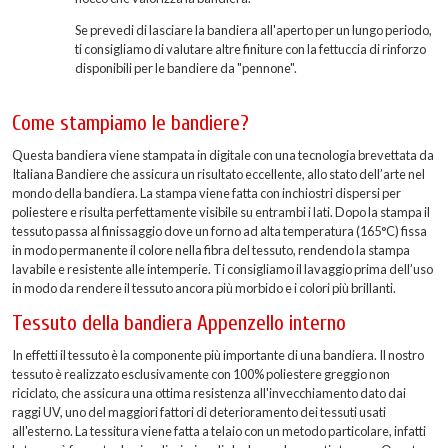
Se prevedi di lasciare la bandiera all'aperto per un lungo periodo,
ti consigliamo di valutare altre finiture con la fettuccia di rinforzo
disponibili per le bandiere da "pennone".
Come stampiamo le bandiere?
Questa bandiera viene stampata in digitale con una tecnologia brevettata da
Italiana Bandiere che assicura un risultato eccellente, allo stato dell’arte nel
mondo della bandiera. La stampa viene fatta con inchiostri dispersi per
poliestere e risulta perfettamente visibile su entrambi i lati. Dopo la stampa il
tessuto passa al finissaggio dove un forno ad alta temperatura (165°C) fissa
in modo permanente il colore nella fibra del tessuto, rendendo la stampa
lavabile e resistente alle intemperie. Ti consigliamo il lavaggio prima dell’uso
in modo da rendere il tessuto ancora più morbido e i colori più brillanti.
Tessuto della bandiera Appenzello interno
In effetti il tessuto è la componente più importante di una bandiera. Il nostro
tessuto è realizzato esclusivamente con 100% poliestere greggio non
riciclato, che assicura una ottima resistenza all'invecchiamento dato dai
raggi UV, uno del maggiori fattori di deterioramento dei tessuti usati
all'esterno. La tessitura viene fatta a telaio con un metodo particolare, infatti