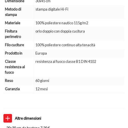
Dimensione
30x45 cm
Metodo di
stampa digitale Hi-Fi
stampa
Materiale
100% poliestere nautico 115g/m2
Finitura
orlo doppio con doppia cucitura
perimetro
Filo cuciture
100% poliestere continuo alta tenacità
Prodotto in
Europa
Classe
resistenza al fuoco classe B1 DIN 4102
resistenza al
fuoco
Reso
60 giorni
Garanzia
12 mesi
Altre dimensioni
20x30 cm da bastone 7,20 €