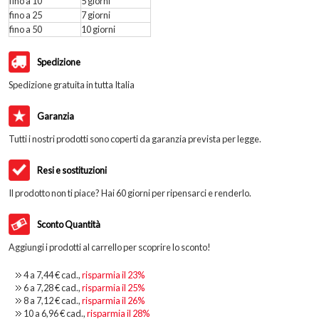
fino a 10
5 giorni
fino a 25
7 giorni
fino a 50
10 giorni
Spedizione
Spedizione gratuita in tutta Italia
Garanzia
Tutti i nostri prodotti sono coperti da garanzia prevista per legge.
Resi e sostituzioni
Il prodotto non ti piace? Hai 60 giorni per ripensarci e renderlo.
Sconto Quantità
Aggiungi i prodotti al carrello per scoprire lo sconto!
4 a
7,44 €
cad.,
risparmia il
23
%
6 a
7,28 €
cad.,
risparmia il
25
%
8 a
7,12 €
cad.,
risparmia il
26
%
10 a
6,96 €
cad.,
risparmia il
28
%