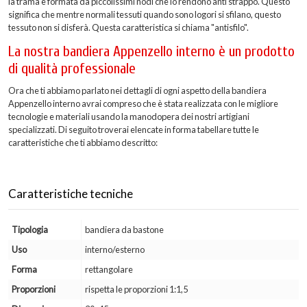
la trama è formata da piccolissimi nodi che lo rendono anti strappo. Questo
significa che mentre normali tessuti quando sono logori si sfilano, questo
tessuto non si disferà. Questa caratteristica si chiama "antisfilo".
La nostra bandiera Appenzello interno è un prodotto
di qualità professionale
Ora che ti abbiamo parlato nei dettagli di ogni aspetto della bandiera
Appenzello interno avrai compreso che è stata realizzata con le migliore
tecnologie e materiali usando la manodopera dei nostri artigiani
specializzati. Di seguito troverai elencate in forma tabellare tutte le
caratteristiche che ti abbiamo descritto:
Caratteristiche tecniche
Tipologia
bandiera da bastone
Uso
interno/esterno
Forma
rettangolare
Proporzioni
rispetta le proporzioni 1:1,5