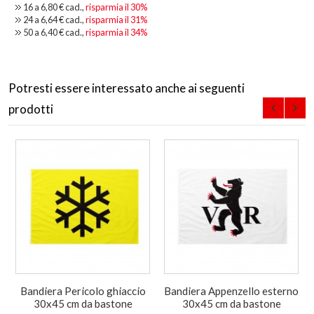
16 a
6,80 €
cad.,
risparmia il
30
%
24 a
6,64 €
cad.,
risparmia il
31
%
50 a
6,40 €
cad.,
risparmia il
34
%
Potresti essere interessato anche ai seguenti
prodotti
Bandiera Pericolo ghiaccio
Bandiera Appenzello esterno
30x45 cm da bastone
30x45 cm da bastone