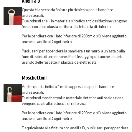
Anelli a D
Questa è la seconda finitura più richiesta per le bandiere
professionali.
Due robusti anelli in materiale sintetico anti ossidazione vengono
fissati con una robusta cucitura alla fettuccia di rinforzo.
Per le bandiere con il lato inferiore di 200cm o più, viene aggiunto
anche un anello a D ogni metro.
Puoi usarli per appendere la bandiera a un muro, a un'asta o alla
fune di traino di un pennone. Per il fissaggio puoi anche aiutarti
usando delle fascette in plastica da elettricista.
Moschettoni
Anche questa finitura è molto apprezzata per le bandiere
professionali.
Due robusti moschettoni in materiale sintetico anti ossidazione
vengono cuciti alla fettuccia di rinforzo.;
Per le bandiere con il lato inferiore di 200cm o più, viene aggiunto
anche un anello a D ogni metro.
È equivalente alla finitura con anelli a D, puoi usarli per appendere