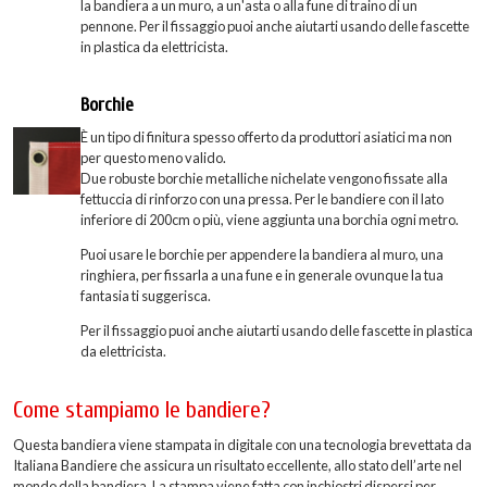
la bandiera a un muro, a un'asta o alla fune di traino di un
pennone. Per il fissaggio puoi anche aiutarti usando delle fascette
in plastica da elettricista.
Borchie
È un tipo di finitura spesso offerto da produttori asiatici ma non
per questo meno valido.
Due robuste borchie metalliche nichelate vengono fissate alla
fettuccia di rinforzo con una pressa. Per le bandiere con il lato
inferiore di 200cm o più, viene aggiunta una borchia ogni metro.
Puoi usare le borchie per appendere la bandiera al muro, una
ringhiera, per fissarla a una fune e in generale ovunque la tua
fantasia ti suggerisca.
Per il fissaggio puoi anche aiutarti usando delle fascette in plastica
da elettricista.
Come stampiamo le bandiere?
Questa bandiera viene stampata in digitale con una tecnologia brevettata da
Italiana Bandiere che assicura un risultato eccellente, allo stato dell’arte nel
mondo della bandiera. La stampa viene fatta con inchiostri dispersi per