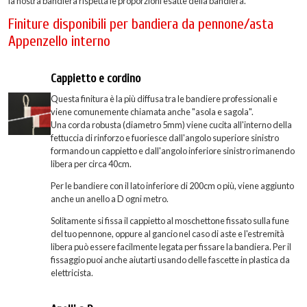
la nostra bandiera rispetta le proporzioni esatte della bandiera.
Finiture disponibili per bandiera da pennone/asta
Appenzello interno
Cappietto e cordino
Questa finitura è la più diffusa tra le bandiere professionali e
viene comunemente chiamata anche "asola e sagola".
Una corda robusta (diametro 5mm) viene cucita all'interno della
fettuccia di rinforzo e fuoriesce dall'angolo superiore sinistro
formando un cappietto e dall'angolo inferiore sinistro rimanendo
libera per circa 40cm.
Per le bandiere con il lato inferiore di 200cm o più, viene aggiunto
anche un anello a D ogni metro.
Solitamente si fissa il cappietto al moschettone fissato sulla fune
del tuo pennone, oppure al gancio nel caso di aste e l'estremità
libera può essere facilmente legata per fissare la bandiera. Per il
fissaggio puoi anche aiutarti usando delle fascette in plastica da
elettricista.