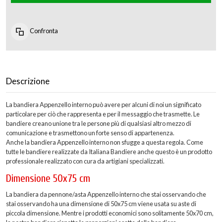
Confronta
Descrizione
La bandiera Appenzello interno può avere per alcuni di noi un significato
particolare per ciò che rappresenta e per il messaggio che trasmette. Le
bandiere creano unione tra le persone più di qualsiasi altro mezzo di
comunicazione e trasmettono un forte senso di appartenenza.
Anche la bandiera Appenzello interno non sfugge a questa regola. Come
tutte le bandiere realizzate da Italiana Bandiere anche questo è un prodotto
professionale realizzato con cura da artigiani specializzati.
Dimensione 50x75 cm
La bandiera da pennone/asta Appenzello interno che stai osservando che
stai osservando ha una dimensione di 50x75 cm viene usata su aste di
piccola dimensione. Mentre i prodotti economici sono solitamente 50x70 cm,