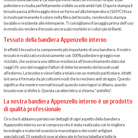
poliestere e risulta perfettamente visibile su entrambi i lati. Dopo la stampa il
tessuto passa al finissaggio dove un forno ad alta temperatura (165°C) fissa
in modo permanente il colore nella fibra del tessuto, rendendo la stampa
lavabile e resistente alle intemperie. Ti consigliamo il lavaggio prima dell’uso
in modo da rendere il tessuto ancora più morbido e i colori più brillanti.
Tessuto della bandiera Appenzello interno
In effetti il tessuto è la componente più importante di una bandiera. Il nostro
tessuto è realizzato esclusivamente con 100% poliestere greggio non
riciclato, che assicura una ottima resistenza all'invecchiamento dato dai
raggi UV, uno del maggiori fattori di deterioramento dei tessuti usati
all'esterno. La tessitura viene fatta a telaio con un metodo particolare, infatti
la trama è formata da piccolissimi nodi che lo rendono anti strappo. Questo
significa che mentre normali tessuti quando sono logori si sfilano, questo
tessuto non si disferà. Questa caratteristica si chiama "antisfilo".
La nostra bandiera Appenzello interno è un prodotto
di qualità professionale
Ora che ti abbiamo parlato nei dettagli di ogni aspetto della bandiera
Appenzello interno avrai compreso che è stata realizzata con le migliore
tecnologie e materiali usando la manodopera dei nostri artigiani
specializzati. Di seguito troverai elencate in forma tabellare tutte le