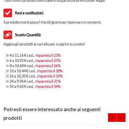
Tutti i nostri prodotti sono coperti da garanzia prevista per legge.
Resi e sostituzioni
Il prodotto non ti piace? Hai 60 giorni per ripensarci e renderlo.
Sconto Quantità
Aggiungi i prodotti al carrello per scoprire lo sconto!
4 a
11,16 €
cad.,
risparmia il
23
%
6 a
10,92 €
cad.,
risparmia il
25
%
8 a
10,68 €
cad.,
risparmia il
26
%
10 a
10,44 €
cad.,
risparmia il
28
%
16 a
10,20 €
cad.,
risparmia il
30
%
24 a
9,96 €
cad.,
risparmia il
31
%
50 a
9,60 €
cad.,
risparmia il
34
%
Potresti essere interessato anche ai seguenti
prodotti