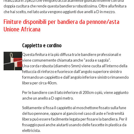
realizzata in 3 pezzi che vengono accuratamente giuntati insieme con una
doppia cucitura che rende questa bandiera robustissima. Oltre alla finitura
che hai scelto, nel lato asta vengono aggiunti due anelli a D in mezzo.
Finiture disponibili per bandiera da pennone/asta
Unione Africana
Cappietto e cordino
Questa finitura è la più diffusa tra le bandiere professionali e
viene comunemente chiamata anche "asola e sagola".
Una corda robusta (diametro 5mm) viene cucita all'interno della
fettuccia di rinforzo e fuoriesce dall'angolo superiore sinistro
formando un cappietto e dall'angolo inferiore sinistro rimanendo
libera per circa 40cm.
Per le bandiere con il lato inferiore di 200cm o più, viene aggiunto
anche un anello a D ogni metro.
Solitamente si fissa il cappietto al moschettone fissato sulla fune
del tuo pennone, oppure al gancio nel caso di aste e l'estremità
libera può essere facilmente legata per fissare la bandiera. Per il
fissaggio puoi anche aiutarti usando delle fascette in plastica da
elettricista.