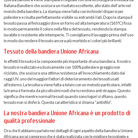
Italiana Bandiere che assicura un risultato eccellente, allo stato dell’arte nel
mondo della bandiera. La stampa viene fatta con inchiostri dispersi per
poliestere e risulta perfettamente visibile su entrambi i lati. Dopo la stampa il
tessuto passa al finissaggio dove un forno ad alta temperatura (165°C) fissa
in modo permanente il colore nella fibra del tessuto, rendendo la stampa
lavabile e resistente alle intemperie. Ti consigliamo il lavaggio prima dell’uso
in modo da rendere il tessuto ancora più morbido e i colori più brillanti.
Tessuto della bandiera Unione Africana
In effetti il tessuto è la componente più importante di una bandiera. Il nostro
tessuto è realizzato esclusivamente con 100% poliestere greggio non
riciclato, che assicura una ottima resistenza all'invecchiamento dato dai
raggi UV, uno del maggiori fattori di deterioramento dei tessuti usati
all'esterno. La tessitura viene fatta a telaio con un metodo particolare, infatti
la trama è formata da piccolissimi nodi che lo rendono anti strappo. Questo
significa che mentre normali tessuti quando sono logori si sfilano, questo
tessuto non si disferà. Questa caratteristica si chiama "antisfilo".
La nostra bandiera Unione Africana è un prodotto di
qualità professionale
Ora che ti abbiamo parlato nei dettagli di ogni aspetto della bandiera Unione
Africana avrai compreso che è stata realizzata con le migliore tecnologie e