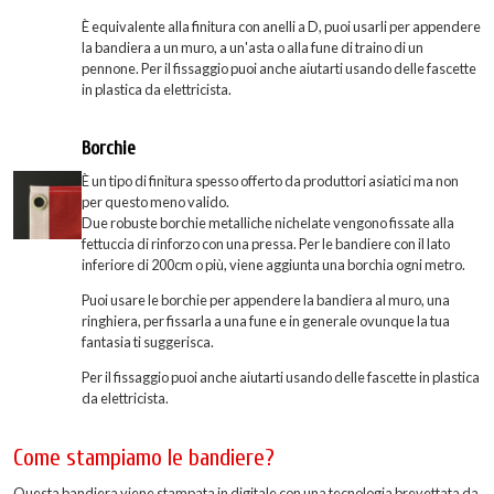
È equivalente alla finitura con anelli a D, puoi usarli per appendere
la bandiera a un muro, a un'asta o alla fune di traino di un
pennone. Per il fissaggio puoi anche aiutarti usando delle fascette
in plastica da elettricista.
Borchie
È un tipo di finitura spesso offerto da produttori asiatici ma non
per questo meno valido.
Due robuste borchie metalliche nichelate vengono fissate alla
fettuccia di rinforzo con una pressa. Per le bandiere con il lato
inferiore di 200cm o più, viene aggiunta una borchia ogni metro.
Puoi usare le borchie per appendere la bandiera al muro, una
ringhiera, per fissarla a una fune e in generale ovunque la tua
fantasia ti suggerisca.
Per il fissaggio puoi anche aiutarti usando delle fascette in plastica
da elettricista.
Come stampiamo le bandiere?
Questa bandiera viene stampata in digitale con una tecnologia brevettata da