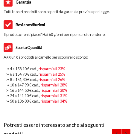
Garanzia
Tutti i nostri prodotti sono coperti da garanzia prevista per legge.
Resi e sostituzioni
Il prodotto non ti piace? Hai 60 giorni per ripensarci e renderlo.
Sconto Quantità
Aggiungi i prodotti al carrello per scoprire lo sconto!
4 a
158,10 €
cad.,
risparmia il
23
%
6 a
154,70 €
cad.,
risparmia il
25
%
8 a
151,30 €
cad.,
risparmia il
26
%
10 a
147,90 €
cad.,
risparmia il
28
%
16 a
144,50 €
cad.,
risparmia il
30
%
24 a
141,10 €
cad.,
risparmia il
31
%
50 a
136,00 €
cad.,
risparmia il
34
%
Potresti essere interessato anche ai seguenti
prodotti