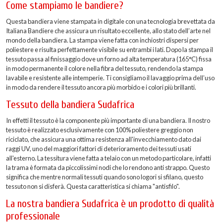
Come stampiamo le bandiere?
Questa bandiera viene stampata in digitale con una tecnologia brevettata da
Italiana Bandiere che assicura un risultato eccellente, allo stato dell’arte nel
mondo della bandiera. La stampa viene fatta con inchiostri dispersi per
poliestere e risulta perfettamente visibile su entrambi i lati. Dopo la stampa il
tessuto passa al finissaggio dove un forno ad alta temperatura (165°C) fissa
in modo permanente il colore nella fibra del tessuto, rendendo la stampa
lavabile e resistente alle intemperie. Ti consigliamo il lavaggio prima dell’uso
in modo da rendere il tessuto ancora più morbido e i colori più brillanti.
Tessuto della bandiera Sudafrica
In effetti il tessuto è la componente più importante di una bandiera. Il nostro
tessuto è realizzato esclusivamente con 100% poliestere greggio non
riciclato, che assicura una ottima resistenza all'invecchiamento dato dai
raggi UV, uno del maggiori fattori di deterioramento dei tessuti usati
all'esterno. La tessitura viene fatta a telaio con un metodo particolare, infatti
la trama è formata da piccolissimi nodi che lo rendono anti strappo. Questo
significa che mentre normali tessuti quando sono logori si sfilano, questo
tessuto non si disferà. Questa caratteristica si chiama "antisfilo".
La nostra bandiera Sudafrica è un prodotto di qualità
professionale