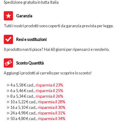
Spedizione gratuita in tutta Italia
Garanzia
Tutti i nostri prodotti sono coperti da garanzia prevista per legge.
Resi e sostituzioni
Il prodotto non ti piace? Hai 60 giorni per ripensarci e renderlo.
Sconto Quantità
Aggiungi i prodotti al carrello per scoprire lo sconto!
4 a
5,58 €
cad.,
risparmia il
23
%
6 a
5,46 €
cad.,
risparmia il
25
%
8 a
5,34 €
cad.,
risparmia il
26
%
10 a
5,22 €
cad.,
risparmia il
28
%
16 a
5,10 €
cad.,
risparmia il
30
%
24 a
4,98 €
cad.,
risparmia il
31
%
50 a
4,80 €
cad.,
risparmia il
34
%