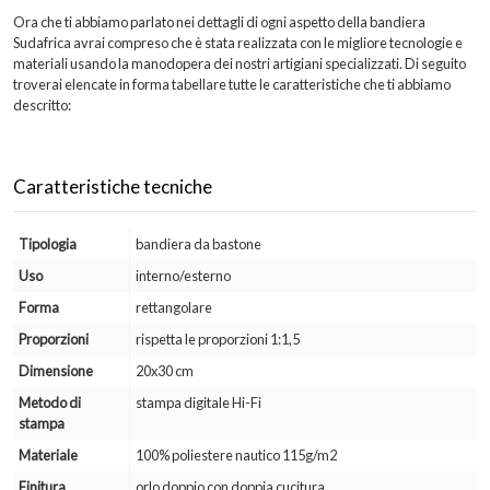
Ora che ti abbiamo parlato nei dettagli di ogni aspetto della bandiera
Sudafrica avrai compreso che è stata realizzata con le migliore tecnologie e
materiali usando la manodopera dei nostri artigiani specializzati. Di seguito
troverai elencate in forma tabellare tutte le caratteristiche che ti abbiamo
descritto:
Caratteristiche tecniche
Tipologia
bandiera da bastone
Uso
interno/esterno
Forma
rettangolare
Proporzioni
rispetta le proporzioni 1:1,5
Dimensione
20x30 cm
Metodo di
stampa digitale Hi-Fi
stampa
Materiale
100% poliestere nautico 115g/m2
Finitura
orlo doppio con doppia cucitura