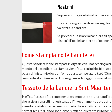
Nastrini
Se prevedi di legare la tua bandiera ad a
I nastrini vengono cuciti ai due angoli e
valorizza la bandiera.
Se prevedi di lasciare la bandiera all'ape
disponibili per le bandiere da "pennone"
Come stampiamo le bandiere?
Questa bandiera viene stampata in digitale con una tecnologia breve
mondo della bandiera. La stampa viene fatta con inchiostri dispersi 
passa al finissaggio dove un forno ad alta temperatura (165°C) fis
resistente alle intemperie. Ti consigliamo il lavaggio prima dell’uso
Tessuto della bandiera Sint Maarten
In effetti il tessuto è la componente più importante di una bandier
che assicura una ottima resistenza all'invecchiamento dato dai ragg
viene fatta a telaio con un metodo particolare, infatti la trama è 
normali tessuti quando sono logori si sfilano, questo tessuto non si