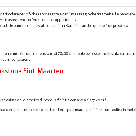
o particolare per ciò che rappresenta e per il messaggio che trasmette. Le bandiere
ne e trasmettono un forte senso di appartenenza.
tutte le bandiere realizzate da Italiana Bandiere anche questo è un prodotto
 osservando ha una dimensione di 20x30 cm ideale per essere utilizzata sulla tua 
a tua imbarcazione.
 bastone Sint Maarten
una astina del diametro di 6mm, la finitura con asola ti agevolerà.
ata con stesso materiale della bandiera, puoi usarla per infilare una astina in metal