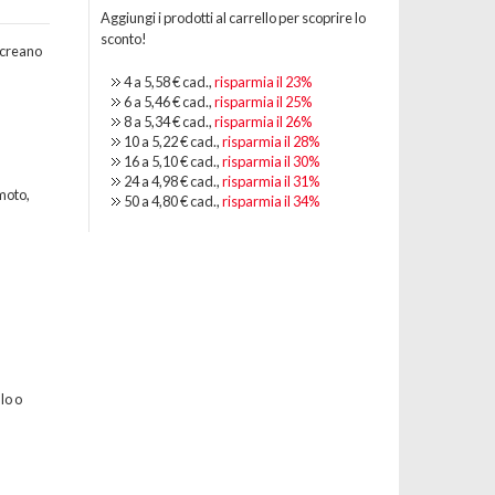
Aggiungi i prodotti al carrello per scoprire lo
sconto!
 creano
4 a
5,58 €
cad.,
risparmia il
23
%
6 a
5,46 €
cad.,
risparmia il
25
%
8 a
5,34 €
cad.,
risparmia il
26
%
10 a
5,22 €
cad.,
risparmia il
28
%
16 a
5,10 €
cad.,
risparmia il
30
%
24 a
4,98 €
cad.,
risparmia il
31
%
moto,
50 a
4,80 €
cad.,
risparmia il
34
%
lo o