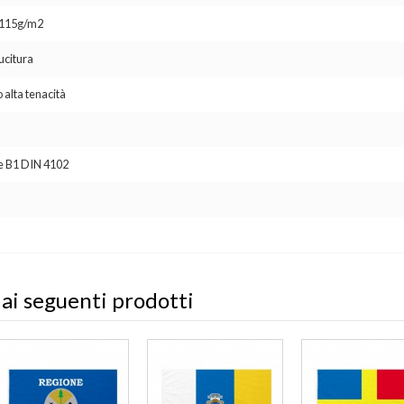
o 115g/m2
ucitura
 alta tenacità
se B1 DIN 4102
 ai seguenti prodotti