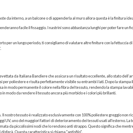
ste da interno, a un balcone o di appenderla al muro allora questa è la finitura idea
 renderanno facile il fissaggio. I nastrini sono abbastanza lunghi per poter fare un fi
rto per un lungo periodo, ti consigliamo di valutare altre finiture con la fettuccia di
.
ttata da Italiana Bandiere che assicura un risultato eccellente, allo stato dell’ar
per poliestere e risulta perfettamente visibile su entrambi i lati. Dopo la stampa i
sa in modo permanente il colore nella fibra del tessuto, rendendo la stampa lavabi
 in modo da rendere il tessuto ancora più morbido e i colori più brillanti.
a. Il nostro tessuto è realizzato esclusivamente con 100% poliestere greggio non ric
i UV, uno del maggiori fattori di deterioramento dei tessuti usati all'esterno. La t
formata da piccolissimi nodi che lo rendono anti strappo. Questo significa che mentr
 disferà. Questa caratteristica si chiama "antisfilo".