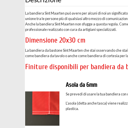
La bandiera Sint Maarten può avere per alcuni di noi un significat
unione tra le persone più di qualsiasi altro mezzo di comunicazio
Anche la bandiera Sint Maarten non sfugge a questa regola. Come 
professionale realizzato con cura da artigiani specializzati.
Dimensione 20x30 cm
La bandiera da bastone Sint Maarten che stai osservando che stai
come bandiera da tavolo o anche come bandiera di cortesia per l
Finiture disponibili per bandiera da
Asola da 6mm
Se prevedi di usare la tua bandiera con 
L'asola (detta anche tasca) viene realizz
plastica.