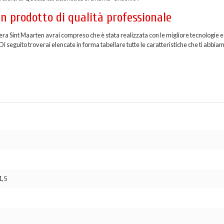
n prodotto di qualità professionale
iera Sint Maarten avrai compreso che è stata realizzata con le migliore tecnologie e
i seguito troverai elencate in forma tabellare tutte le caratteristiche che ti abbia
1,5