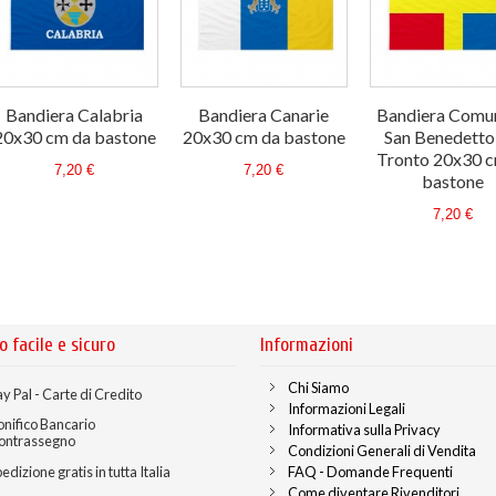
Bandiera Calabria
Bandiera Canarie
Bandiera Comun
20x30 cm da bastone
20x30 cm da bastone
San Benedetto
Tronto 20x30 c
7,20 €
7,20 €
bastone
7,20 €
o facile e sicuro
Informazioni
Chi Siamo
y Pal - Carte di Credito
Informazioni Legali
onifico Bancario
Informativa sulla Privacy
ontrassegno
Condizioni Generali di Vendita
edizione gratis in tutta Italia
FAQ - Domande Frequenti
Come diventare Rivenditori