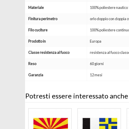
Materiale
100% poliestere nautic
Finitura perimetro
orlo doppio con doppia c
Filo cuciture
100% poliestere continuo
Prodotto in
Europa
Classe resistenza al fuoco
resistenza al fuoco clas
Reso
60 giorni
Garanzia
12 mesi
Potresti essere interessato anche