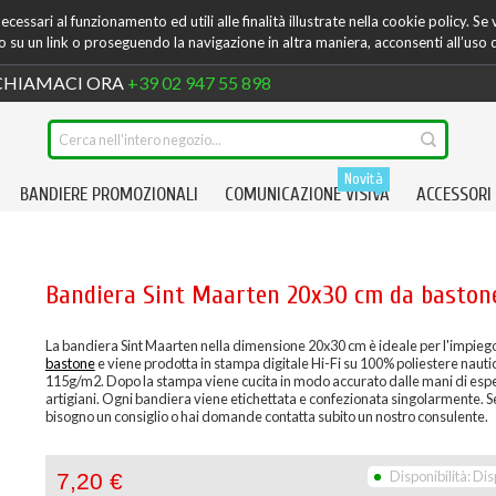
cessari al funzionamento ed utili alle finalità illustrate nella cookie policy. Se
su un link o proseguendo la navigazione in altra maniera, acconsenti all’uso 
HIAMACI ORA
+39 02 947 55 898
Novità
BANDIERE PROMOZIONALI
COMUNICAZIONE VISIVA
ACCESSORI
Bandiera Sint Maarten 20x30 cm da baston
La bandiera Sint Maarten nella dimensione 20x30 cm è ideale per l'impieg
bastone
e viene prodotta in stampa digitale Hi-Fi su 100% poliestere nauti
115g/m2. Dopo la stampa viene cucita in modo accurato dalle mani di espe
artigiani. Ogni bandiera viene etichettata e confezionata singolarmente. S
bisogno un consiglio o hai domande contatta subito un nostro consulente.
Disponibilità:
Dis
7,20 €