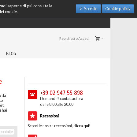
 vuoi saperne di più consulta la
Accetto
Cookie policiy
dei cookie.
Registrati o Accedi
BLOG
e
+39 02
947 55 898
o da
Domande? contattaci ora
co
dalle 8:00 alle 20:00
rti
e hai
Recensioni
Scopri le nostre recensioni,
clicca qui!
ponibile