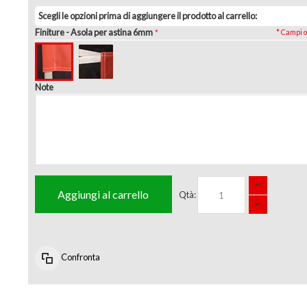
Scegli le opzioni prima di aggiungere il prodotto al carrello:
Finiture
- Asola per astina 6mm
* Campi o
Note
Aggiungi al carrello
Qtà:
Confronta