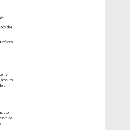
le.
occo che
 rinforzo
te nel
l tessuto
le e
iclato,
essitura
e