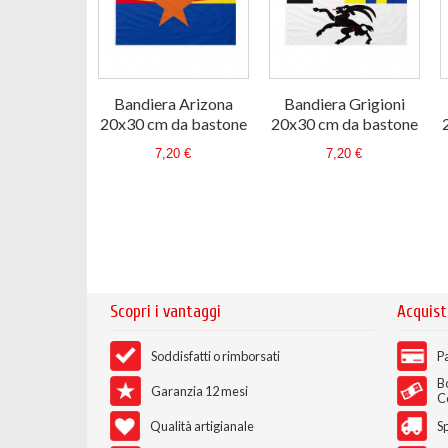
Bandiera Arizona
Bandiera Grigioni
20x30 cm da bastone
20x30 cm da bastone
7,20 €
7,20 €
Scopri i vantaggi
Acquist
Soddisfatti o rimborsati
Pa
B
Garanzia 12 mesi
C
Qualità artigianale
Sp