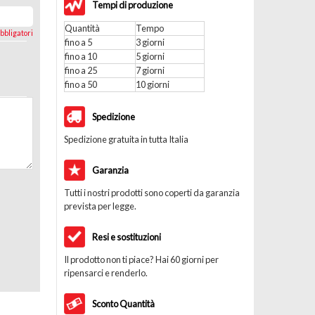
Tempi di produzione
Quantità
Tempo
bbligatori
fino a 5
3 giorni
fino a 10
5 giorni
fino a 25
7 giorni
fino a 50
10 giorni
Spedizione
Spedizione gratuita in tutta Italia
Garanzia
Tutti i nostri prodotti sono coperti da garanzia
prevista per legge.
Resi e sostituzioni
Il prodotto non ti piace? Hai 60 giorni per
ripensarci e renderlo.
Sconto Quantità