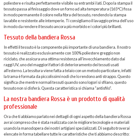
poliestere e risulta perfettamente visibile su entrambi i lati. Dopo la stampa il
tessuto passa al finissaggio dove un forno ad alta temperatura (165°C) fissa
in modo permanente il colore nella fibra del tessuto, rendendo la stampa
lavabile e resistente alle intemperie. Ti consigliamo il lavaggio prima dell’uso
in modo da rendere il tessuto ancora più morbido e i colori più brillanti.
Tessuto della bandiera Rossa
In effetti il tessuto è la componente più importante di una bandiera. Il nostro
tessuto è realizzato esclusivamente con 100% poliestere greggio non
riciclato, che assicura una ottima resistenza all'invecchiamento dato dai
raggi UV, uno del maggiori fattori di deterioramento dei tessuti usati
all'esterno. La tessitura viene fatta a telaio con un metodo particolare, infatti
la trama è formata da piccolissimi nodi che lo rendono anti strappo. Questo
significa che mentre normali tessuti quando sono logori si sfilano, questo
tessuto non si disferà. Questa caratteristica si chiama "antisfilo".
La nostra bandiera Rossa è un prodotto di qualità
professionale
Ora che ti abbiamo parlato nei dettagli di ogni aspetto della bandiera Rossa
avrai compreso che è stata realizzata con le migliore tecnologie e materiali
usando la manodopera dei nostri artigiani specializzati. Di seguito troverai
elencate in forma tabellare tutte le caratteristiche che ti abbiamo descritto: