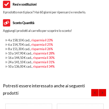
Resi e sostituzioni
Il prodotto non ti piace? Hai 60 giorni per ripensarci e renderlo.
Sconto Quantità
Aggiungi i prodotti al carrello per scoprire lo sconto!
4 a
158,10 €
cad.,
risparmia il
23
%
6 a
154,70 €
cad.,
risparmia il
25
%
8 a
151,30 €
cad.,
risparmia il
26
%
10 a
147,90 €
cad.,
risparmia il
28
%
16 a
144,50 €
cad.,
risparmia il
30
%
24 a
141,10 €
cad.,
risparmia il
31
%
50 a
136,00 €
cad.,
risparmia il
34
%
Potresti essere interessato anche ai seguenti
prodotti