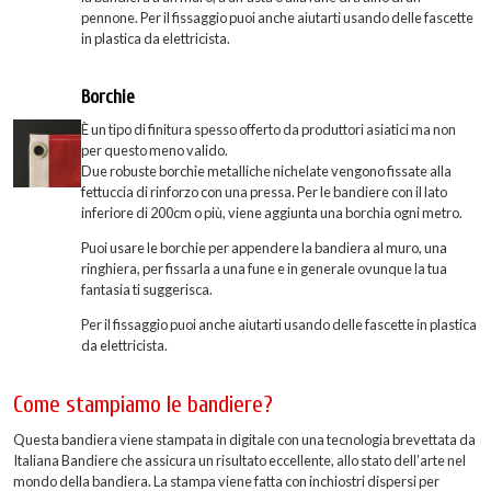
pennone. Per il fissaggio puoi anche aiutarti usando delle fascette
in plastica da elettricista.
Borchie
È un tipo di finitura spesso offerto da produttori asiatici ma non
per questo meno valido.
Due robuste borchie metalliche nichelate vengono fissate alla
fettuccia di rinforzo con una pressa. Per le bandiere con il lato
inferiore di 200cm o più, viene aggiunta una borchia ogni metro.
Puoi usare le borchie per appendere la bandiera al muro, una
ringhiera, per fissarla a una fune e in generale ovunque la tua
fantasia ti suggerisca.
Per il fissaggio puoi anche aiutarti usando delle fascette in plastica
da elettricista.
Come stampiamo le bandiere?
Questa bandiera viene stampata in digitale con una tecnologia brevettata da
Italiana Bandiere che assicura un risultato eccellente, allo stato dell’arte nel
mondo della bandiera. La stampa viene fatta con inchiostri dispersi per