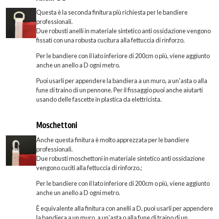
Questa è la seconda finitura più richiesta per le bandiere
professionali.
Due robusti anelli in materiale sintetico anti ossidazione vengono
fissati con una robusta cucitura alla fettuccia di rinforzo.
Per le bandiere con il lato inferiore di 200cm o più, viene aggiunto
anche un anello a D ogni metro.
Puoi usarli per appendere la bandiera a un muro, a un'asta o alla
fune di traino di un pennone. Per il fissaggio puoi anche aiutarti
usando delle fascette in plastica da elettricista.
Moschettoni
Anche questa finitura è molto apprezzata per le bandiere
professionali.
Due robusti moschettoni in materiale sintetico anti ossidazione
vengono cuciti alla fettuccia di rinforzo.;
Per le bandiere con il lato inferiore di 200cm o più, viene aggiunto
anche un anello a D ogni metro.
È equivalente alla finitura con anelli a D, puoi usarli per appendere
la bandiera a un muro, a un'asta o alla fune di traino di un