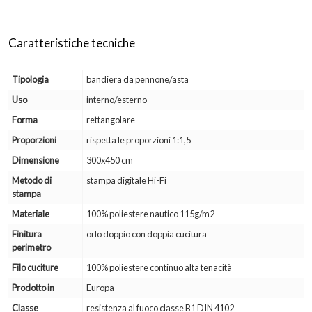
Caratteristiche tecniche
Tipologia
bandiera da pennone/asta
Uso
interno/esterno
Forma
rettangolare
Proporzioni
rispetta le proporzioni 1:1,5
Dimensione
300x450 cm
Metodo di
stampa digitale Hi-Fi
stampa
Materiale
100% poliestere nautico 115g/m2
Finitura
orlo doppio con doppia cucitura
perimetro
Filo cuciture
100% poliestere continuo alta tenacità
Prodotto in
Europa
Classe
resistenza al fuoco classe B1 DIN 4102