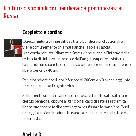
Finiture disponibili per bandiera da pennone/asta
Rossa
Cappietto e cordino
Questa finitura è la più diffusa tra le bandiere professionali e
viene comunemente chiamata anche "asola e sagola".
Una corda robusta (diametro 5mm) viene cucita all'interno della
fettuccia di rinforzo e fuoriesce dall'angolo superiore sinistro
formando un cappietto e dall'angolo inferiore sinistro rimanendo
libera per circa 40cm.
Per le bandiere con il lato inferiore di 200cm o più, viene aggiunto
anche un anello a D ogni metro.
Solitamente si fissa il cappietto al moschettone fissato sulla fune
del tuo pennone, oppure al gancio nel caso di aste e l'estremità
libera può essere facilmente legata per fissare la bandiera. Per il
fissaggio puoi anche aiutarti usando delle fascette in plastica da
elettricista.
Anelli a D