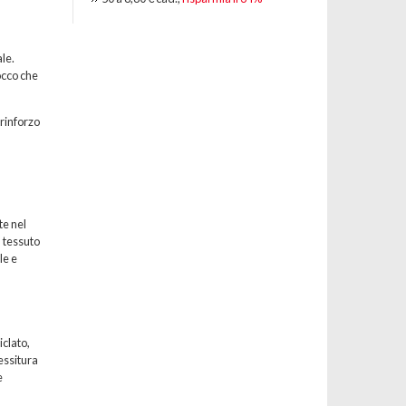
le.
occo che
 rinforzo
te nel
l tessuto
le e
iclato,
essitura
e