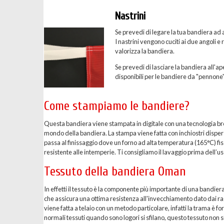
Nastrini
Se prevedi di legare la tua bandiera ad a
I nastrini vengono cuciti ai due angoli e
valorizza la bandiera.
Se prevedi di lasciare la bandiera all'ape
disponibili per le bandiere da "pennone"
Come stampiamo le bandiere?
Questa bandiera viene stampata in digitale con una tecnologia breve
mondo della bandiera. La stampa viene fatta con inchiostri dispersi 
passa al finissaggio dove un forno ad alta temperatura (165°C) fis
resistente alle intemperie. Ti consigliamo il lavaggio prima dell’uso
Tessuto della bandiera Oman
In effetti il tessuto è la componente più importante di una bandier
che assicura una ottima resistenza all'invecchiamento dato dai ragg
viene fatta a telaio con un metodo particolare, infatti la trama è 
normali tessuti quando sono logori si sfilano, questo tessuto non si