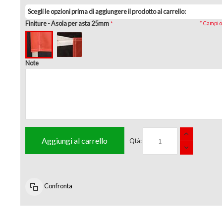
Scegli le opzioni prima di aggiungere il prodotto al carrello:
Finiture
- Asola per asta 25mm
* Campi o
Note
Aggiungi al carrello
Qtà:
Confronta