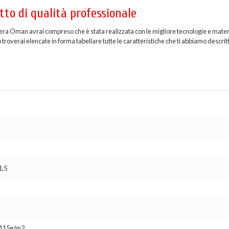
to di qualità professionale
iera Oman avrai compreso che è stata realizzata con le migliore tecnologie e mater
troverai elencate in forma tabellare tutte le caratteristiche che ti abbiamo descritt
1,5
o 115g/m2