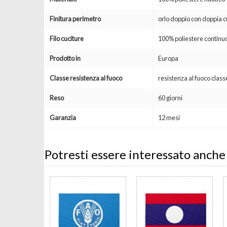
Finitura perimetro
orlo doppio con doppia c
Filo cuciture
100% poliestere continuo
Prodotto in
Europa
Classe resistenza al fuoco
resistenza al fuoco clas
Reso
60 giorni
Garanzia
12 mesi
Potresti essere interessato anche