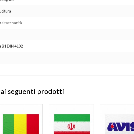
ucitura
 alta tenacità
se B1 DIN 4102
 ai seguenti prodotti