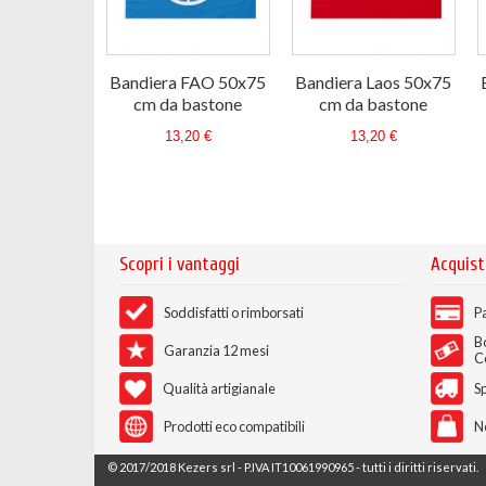
Bandiera FAO 50x75
Bandiera Laos 50x75
cm da bastone
cm da bastone
13,20 €
13,20 €
Scopri i vantaggi
Acquist
Soddisfatti o rimborsati
Pa
B
Garanzia 12 mesi
C
Qualità artigianale
Sp
Prodotti eco compatibili
N
© 2017/2018 Kezers srl - P.IVA IT10061990965 - tutti i diritti riservati.