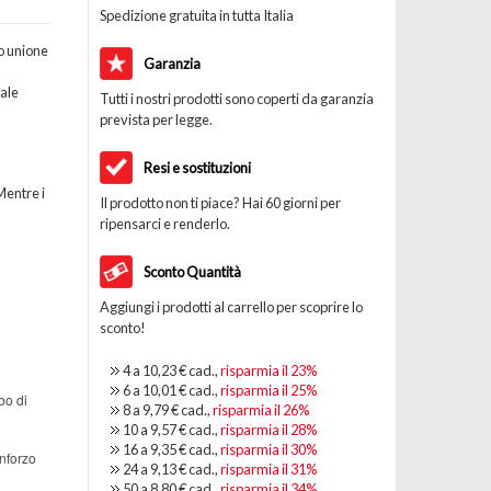
Spedizione gratuita in tutta Italia
o unione
Garanzia
ale
Tutti i nostri prodotti sono coperti da garanzia
prevista per legge.
Resi e sostituzioni
Mentre i
Il prodotto non ti piace? Hai 60 giorni per
ripensarci e renderlo.
Sconto Quantità
Aggiungi i prodotti al carrello per scoprire lo
sconto!
4 a
10,23 €
cad.,
risparmia il
23
%
6 a
10,01 €
cad.,
risparmia il
25
%
bo di
8 a
9,79 €
cad.,
risparmia il
26
%
10 a
9,57 €
cad.,
risparmia il
28
%
16 a
9,35 €
cad.,
risparmia il
30
%
inforzo
24 a
9,13 €
cad.,
risparmia il
31
%
50 a
8,80 €
cad.,
risparmia il
34
%