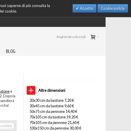
 vuoi saperne di più consulta la
Accetto
Cookie policiy
dei cookie.
Registrati o Accedi
BLOG
Altre dimensioni
astone
e
2. Dopo la
20x30 cm da bastone 7,20 €
 bandiera
 o hai
30x45 cm da bastone 9,60 €
50x75 cm da pennone 14,40 €
70x105 cm da bastone 19,20 €
70x105 cm da pennone 21,60 €
ponibile
100x150 cm da pennone 30,00 €