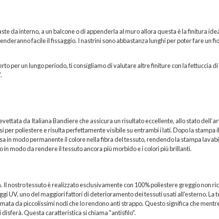
ste da interno, a un balcone o di appenderla al muro allora questa è la finitura idea
 renderanno facile il fissaggio. I nastrini sono abbastanza lunghi per poter fare un fi
rto per un lungo periodo, ti consigliamo di valutare altre finiture con la fettuccia di
.
ttata da Italiana Bandiere che assicura un risultato eccellente, allo stato dell’ar
per poliestere e risulta perfettamente visibile su entrambi i lati. Dopo la stampa i
sa in modo permanente il colore nella fibra del tessuto, rendendo la stampa lavabi
 in modo da rendere il tessuto ancora più morbido e i colori più brillanti.
a. Il nostro tessuto è realizzato esclusivamente con 100% poliestere greggio non ric
i UV, uno del maggiori fattori di deterioramento dei tessuti usati all'esterno. La t
formata da piccolissimi nodi che lo rendono anti strappo. Questo significa che mentr
 disferà. Questa caratteristica si chiama "antisfilo".