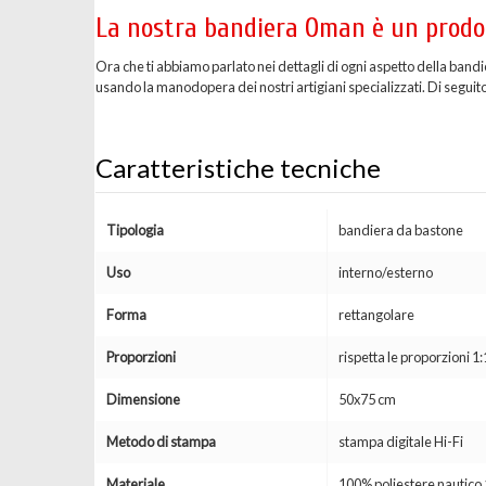
La nostra bandiera Oman è un prodot
Ora che ti abbiamo parlato nei dettagli di ogni aspetto della band
usando la manodopera dei nostri artigiani specializzati. Di seguito 
Caratteristiche tecniche
Tipologia
bandiera da bastone
Uso
interno/esterno
Forma
rettangolare
Proporzioni
rispetta le proporzioni 1:
Dimensione
50x75 cm
Metodo di stampa
stampa digitale Hi-Fi
Materiale
100% poliestere nautic