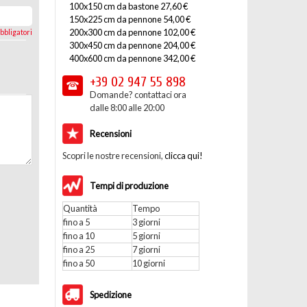
100x150 cm da bastone 27,60 €
150x225 cm da pennone 54,00 €
200x300 cm da pennone 102,00 €
bbligatori
300x450 cm da pennone 204,00 €
400x600 cm da pennone 342,00 €
+39 02
947 55 898
Domande? contattaci ora
dalle 8:00 alle 20:00
Recensioni
Scopri le nostre recensioni,
clicca qui!
Tempi di produzione
Quantità
Tempo
fino a 5
3 giorni
fino a 10
5 giorni
fino a 25
7 giorni
fino a 50
10 giorni
Spedizione