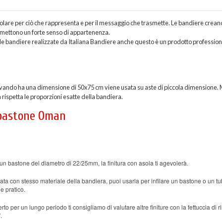
colare per ciò che rappresenta e per il messaggio che trasmette. Le bandiere crean
asmettono un forte senso di appartenenza.
e bandiere realizzate da Italiana Bandiere anche questo è un prodotto profession
ando ha una dimensione di 50x75 cm viene usata su aste di piccola dimensione. 
rispetta le proporzioni esatte della bandiera.
a bastone Oman
un bastone del diametro di 22/25mm, la finitura con asola ti agevolerà.
ata con stesso materiale della bandiera, puoi usarla per infilare un bastone o un tu
e pratico.
rto per un lungo periodo ti consigliamo di valutare altre finiture con la fettuccia di r
.