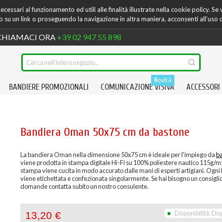
cessari al funzionamento ed utili alle finalità illustrate nella cookie policy. Se
su un link o proseguendo la navigazione in altra maniera, acconsenti all’uso 
HIAMACI ORA
+39 02 947 55 898
Novità
BANDIERE PROMOZIONALI
COMUNICAZIONE VISIVA
ACCESSORI
Bandiera Oman 50x75 cm da bastone
La bandiera Oman nella dimensione 50x75 cm è ideale per l'impiego da
b
viene prodotta in stampa digitale Hi-Fi su 100% poliestere nautico 115g/m
stampa viene cucita in modo accurato dalle mani di esperti artigiani. Ogni
viene etichettata e confezionata singolarmente. Se hai bisogno un consiglio
domande contatta subito un nostro consulente.
Disponibilità:
Dis
13,20 €