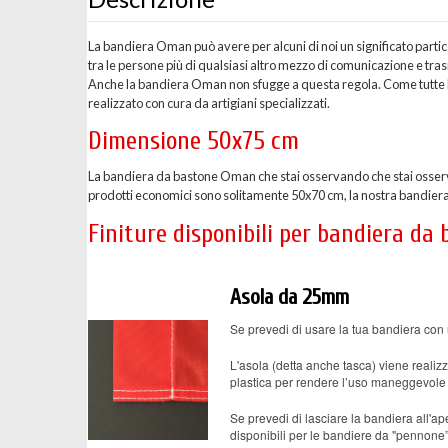
La bandiera Oman può avere per alcuni di noi un significato parti
tra le persone più di qualsiasi altro mezzo di comunicazione e tr
Anche la bandiera Oman non sfugge a questa regola. Come tutte l
realizzato con cura da artigiani specializzati.
Dimensione 50x75 cm
La bandiera da bastone Oman che stai osservando che stai osserv
prodotti economici sono solitamente 50x70 cm, la nostra bandiera 
Finiture disponibili per bandiera d
Asola da 25mm
Se prevedi di usare la tua bandiera con 
L'asola (detta anche tasca) viene realizz
plastica per rendere l’uso maneggevole 
Se prevedi di lasciare la bandiera all'ape
disponibili per le bandiere da "pennone”