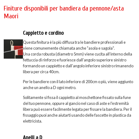
Finiture disponibili per bandiera da pennone/asta
Maori
Cappietto e cordino
Questa finitura è la più diffusa tra le bandiere professionali e
viene comunemente chiamata anche "asola e sagola".
Una corda robusta (diametro 5mm) viene cucita all'interno della
fettuccia di rinforzo e fuoriesce dall'angolo superiore sinistro
formando un cappietto e dall'angolo inferiore sinistro rimanendo
libera per circa 40cm.
Per le bandiere con il lato inferiore di 200cm o più, viene aggiunto
anche un anello a D ogni metro.
Solitamente si fissa il cappietto al moschettone fissato sulla fune
del tuo pennone, oppure al gancio nel caso di aste e l'estremità
libera può essere facilmente legata per fissare la bandiera. Per il
fissaggio puoi anche aiutarti usando delle fascette in plastica da
elettricista.
Anelli a D