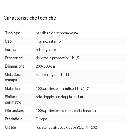
Caratteristiche tecniche
Tipologia
bandiera da pennone/asta
Uso
interno/esterno
Forma
rettangolare
Proporzioni
rispetta le proporzioni 1:1,5
Dimensione
200x300 cm
Metodo di
stampa digitale Hi-Fi
stampa
Materiale
100% poliestere nautico 115g/m2
Finitura
orlo doppio con doppia cucitura
perimetro
Filo cuciture
100% poliestere continuo alta tenacità
Prodotto in
Europa
Classe
resistenza al fuoco classe B1 DIN 4102