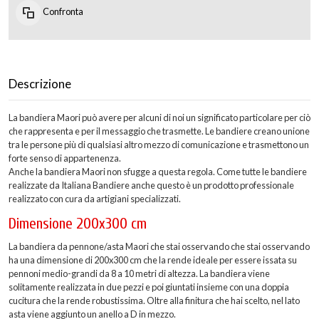
Confronta
Descrizione
La bandiera Maori può avere per alcuni di noi un significato particolare per ciò
che rappresenta e per il messaggio che trasmette. Le bandiere creano unione
tra le persone più di qualsiasi altro mezzo di comunicazione e trasmettono un
forte senso di appartenenza.
Anche la bandiera Maori non sfugge a questa regola. Come tutte le bandiere
realizzate da Italiana Bandiere anche questo è un prodotto professionale
realizzato con cura da artigiani specializzati.
Dimensione 200x300 cm
La bandiera da pennone/asta Maori che stai osservando che stai osservando
ha una dimensione di 200x300 cm che la rende ideale per essere issata su
pennoni medio-grandi da 8 a 10 metri di altezza. La bandiera viene
solitamente realizzata in due pezzi e poi giuntati insieme con una doppia
cucitura che la rende robustissima. Oltre alla finitura che hai scelto, nel lato
asta viene aggiunto un anello a D in mezzo.