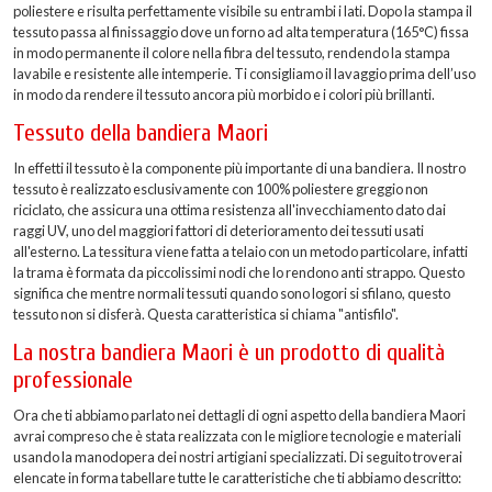
poliestere e risulta perfettamente visibile su entrambi i lati. Dopo la stampa il
tessuto passa al finissaggio dove un forno ad alta temperatura (165°C) fissa
in modo permanente il colore nella fibra del tessuto, rendendo la stampa
lavabile e resistente alle intemperie. Ti consigliamo il lavaggio prima dell’uso
in modo da rendere il tessuto ancora più morbido e i colori più brillanti.
Tessuto della bandiera Maori
In effetti il tessuto è la componente più importante di una bandiera. Il nostro
tessuto è realizzato esclusivamente con 100% poliestere greggio non
riciclato, che assicura una ottima resistenza all'invecchiamento dato dai
raggi UV, uno del maggiori fattori di deterioramento dei tessuti usati
all'esterno. La tessitura viene fatta a telaio con un metodo particolare, infatti
la trama è formata da piccolissimi nodi che lo rendono anti strappo. Questo
significa che mentre normali tessuti quando sono logori si sfilano, questo
tessuto non si disferà. Questa caratteristica si chiama "antisfilo".
La nostra bandiera Maori è un prodotto di qualità
professionale
Ora che ti abbiamo parlato nei dettagli di ogni aspetto della bandiera Maori
avrai compreso che è stata realizzata con le migliore tecnologie e materiali
usando la manodopera dei nostri artigiani specializzati. Di seguito troverai
elencate in forma tabellare tutte le caratteristiche che ti abbiamo descritto: