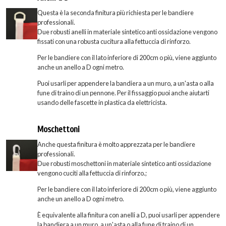
Questa è la seconda finitura più richiesta per le bandiere
professionali.
Due robusti anelli in materiale sintetico anti ossidazione vengono
fissati con una robusta cucitura alla fettuccia di rinforzo.
Per le bandiere con il lato inferiore di 200cm o più, viene aggiunto
anche un anello a D ogni metro.
Puoi usarli per appendere la bandiera a un muro, a un'asta o alla
fune di traino di un pennone. Per il fissaggio puoi anche aiutarti
usando delle fascette in plastica da elettricista.
Moschettoni
Anche questa finitura è molto apprezzata per le bandiere
professionali.
Due robusti moschettoni in materiale sintetico anti ossidazione
vengono cuciti alla fettuccia di rinforzo.;
Per le bandiere con il lato inferiore di 200cm o più, viene aggiunto
anche un anello a D ogni metro.
È equivalente alla finitura con anelli a D, puoi usarli per appendere
la bandiera a un muro, a un'asta o alla fune di traino di un