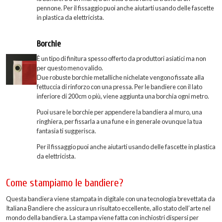
pennone. Per il fissaggio puoi anche aiutarti usando delle fascette
in plastica da elettricista.
Borchie
È un tipo di finitura spesso offerto da produttori asiatici ma non
per questo meno valido.
Due robuste borchie metalliche nichelate vengono fissate alla
fettuccia di rinforzo con una pressa. Per le bandiere con il lato
inferiore di 200cm o più, viene aggiunta una borchia ogni metro.
Puoi usare le borchie per appendere la bandiera al muro, una
ringhiera, per fissarla a una fune e in generale ovunque la tua
fantasia ti suggerisca.
Per il fissaggio puoi anche aiutarti usando delle fascette in plastica
da elettricista.
Come stampiamo le bandiere?
Questa bandiera viene stampata in digitale con una tecnologia brevettata da
Italiana Bandiere che assicura un risultato eccellente, allo stato dell’arte nel
mondo della bandiera. La stampa viene fatta con inchiostri dispersi per