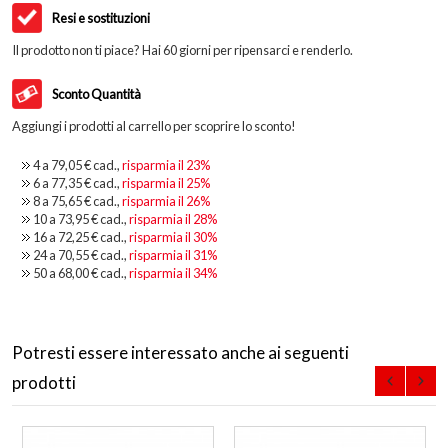
Resi e sostituzioni
Il prodotto non ti piace? Hai 60 giorni per ripensarci e renderlo.
Sconto Quantità
Aggiungi i prodotti al carrello per scoprire lo sconto!
4 a
79,05 €
cad.,
risparmia il
23
%
6 a
77,35 €
cad.,
risparmia il
25
%
8 a
75,65 €
cad.,
risparmia il
26
%
10 a
73,95 €
cad.,
risparmia il
28
%
16 a
72,25 €
cad.,
risparmia il
30
%
24 a
70,55 €
cad.,
risparmia il
31
%
50 a
68,00 €
cad.,
risparmia il
34
%
Potresti essere interessato anche ai seguenti
prodotti