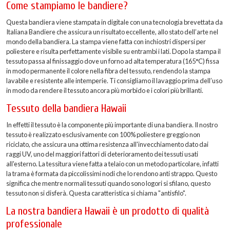
Come stampiamo le bandiere?
Questa bandiera viene stampata in digitale con una tecnologia brevettata da
Italiana Bandiere che assicura un risultato eccellente, allo stato dell’arte nel
mondo della bandiera. La stampa viene fatta con inchiostri dispersi per
poliestere e risulta perfettamente visibile su entrambi i lati. Dopo la stampa il
tessuto passa al finissaggio dove un forno ad alta temperatura (165°C) fissa
in modo permanente il colore nella fibra del tessuto, rendendo la stampa
lavabile e resistente alle intemperie. Ti consigliamo il lavaggio prima dell’uso
in modo da rendere il tessuto ancora più morbido e i colori più brillanti.
Tessuto della bandiera Hawaii
In effetti il tessuto è la componente più importante di una bandiera. Il nostro
tessuto è realizzato esclusivamente con 100% poliestere greggio non
riciclato, che assicura una ottima resistenza all'invecchiamento dato dai
raggi UV, uno del maggiori fattori di deterioramento dei tessuti usati
all'esterno. La tessitura viene fatta a telaio con un metodo particolare, infatti
la trama è formata da piccolissimi nodi che lo rendono anti strappo. Questo
significa che mentre normali tessuti quando sono logori si sfilano, questo
tessuto non si disferà. Questa caratteristica si chiama "antisfilo".
La nostra bandiera Hawaii è un prodotto di qualità
professionale