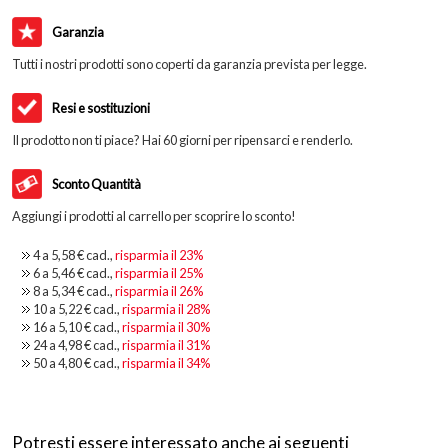
Garanzia
Tutti i nostri prodotti sono coperti da garanzia prevista per legge.
Resi e sostituzioni
Il prodotto non ti piace? Hai 60 giorni per ripensarci e renderlo.
Sconto Quantità
Aggiungi i prodotti al carrello per scoprire lo sconto!
4 a
5,58 €
cad.,
risparmia il
23
%
6 a
5,46 €
cad.,
risparmia il
25
%
8 a
5,34 €
cad.,
risparmia il
26
%
10 a
5,22 €
cad.,
risparmia il
28
%
16 a
5,10 €
cad.,
risparmia il
30
%
24 a
4,98 €
cad.,
risparmia il
31
%
50 a
4,80 €
cad.,
risparmia il
34
%
Potresti essere interessato anche ai seguenti