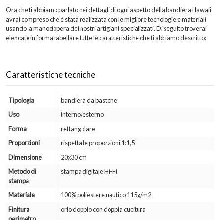
Ora che ti abbiamo parlato nei dettagli di ogni aspetto della bandiera Hawaii
avrai compreso che è stata realizzata con le migliore tecnologie e materiali
usando la manodopera dei nostri artigiani specializzati. Di seguito troverai
elencate in forma tabellare tutte le caratteristiche che ti abbiamo descritto:
Caratteristiche tecniche
Tipologia
bandiera da bastone
Uso
interno/esterno
Forma
rettangolare
Proporzioni
rispetta le proporzioni 1:1,5
Dimensione
20x30 cm
Metodo di
stampa digitale Hi-Fi
stampa
Materiale
100% poliestere nautico 115g/m2
Finitura
orlo doppio con doppia cucitura
perimetro