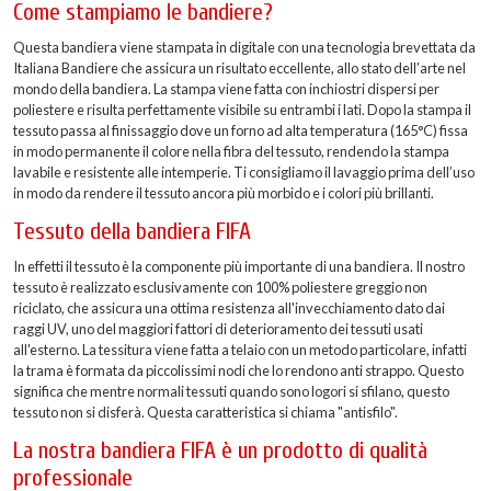
Come stampiamo le bandiere?
Questa bandiera viene stampata in digitale con una tecnologia brevettata da
Italiana Bandiere che assicura un risultato eccellente, allo stato dell’arte nel
mondo della bandiera. La stampa viene fatta con inchiostri dispersi per
poliestere e risulta perfettamente visibile su entrambi i lati. Dopo la stampa il
tessuto passa al finissaggio dove un forno ad alta temperatura (165°C) fissa
in modo permanente il colore nella fibra del tessuto, rendendo la stampa
lavabile e resistente alle intemperie. Ti consigliamo il lavaggio prima dell’uso
in modo da rendere il tessuto ancora più morbido e i colori più brillanti.
Tessuto della bandiera FIFA
In effetti il tessuto è la componente più importante di una bandiera. Il nostro
tessuto è realizzato esclusivamente con 100% poliestere greggio non
riciclato, che assicura una ottima resistenza all'invecchiamento dato dai
raggi UV, uno del maggiori fattori di deterioramento dei tessuti usati
all'esterno. La tessitura viene fatta a telaio con un metodo particolare, infatti
la trama è formata da piccolissimi nodi che lo rendono anti strappo. Questo
significa che mentre normali tessuti quando sono logori si sfilano, questo
tessuto non si disferà. Questa caratteristica si chiama "antisfilo".
La nostra bandiera FIFA è un prodotto di qualità
professionale