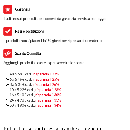
Garanzia
Tutti i nostri prodotti sono coperti da garanzia prevista per legge.
Resi e sostituzioni
Il prodotto non ti piace? Hai 60 giorni per ripensarci e renderlo.
Sconto Quantità
Aggiungi i prodotti al carrello per scoprire lo sconto!
4 a
5,58 €
cad.,
risparmia il
23
%
6 a
5,46 €
cad.,
risparmia il
25
%
8 a
5,34 €
cad.,
risparmia il
26
%
10 a
5,22 €
cad.,
risparmia il
28
%
16 a
5,10 €
cad.,
risparmia il
30
%
24 a
4,98 €
cad.,
risparmia il
31
%
50 a
4,80 €
cad.,
risparmia il
34
%
Potresti essere interessato anche ai seguenti