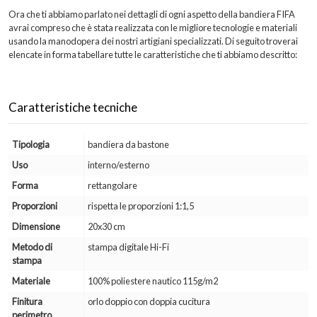
Ora che ti abbiamo parlato nei dettagli di ogni aspetto della bandiera FIFA
avrai compreso che è stata realizzata con le migliore tecnologie e materiali
usando la manodopera dei nostri artigiani specializzati. Di seguito troverai
elencate in forma tabellare tutte le caratteristiche che ti abbiamo descritto:
Caratteristiche tecniche
Tipologia
bandiera da bastone
Uso
interno/esterno
Forma
rettangolare
Proporzioni
rispetta le proporzioni 1:1,5
Dimensione
20x30 cm
Metodo di
stampa digitale Hi-Fi
stampa
Materiale
100% poliestere nautico 115g/m2
Finitura
orlo doppio con doppia cucitura
perimetro