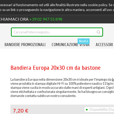
cessari al funzionamento ed utili alle finalità illustrate nella cookie policy. Se
su un link o proseguendo la navigazione in altra maniera, acconsenti all’uso 
HIAMACI ORA
+39 02 947 55 898
Novità
BANDIERE PROMOZIONALI
COMUNICAZIONE VISIVA
ACCESSORI
Bandiera Europa 20x30 cm da bastone
La bandiera Europa nella dimensione 20x30 cm è ideale per l'impiego da
b
viene prodotta in stampa digitale Hi-Fi su 100% poliestere nautico 115g/m
stampa viene cucita in modo accurato dalle mani di esperti artigiani. Ogni
viene etichettata e confezionata singolarmente. Se hai bisogno un consiglio
domande contatta subito un nostro consulente.
Disponibilità:
Dis
7,20 €