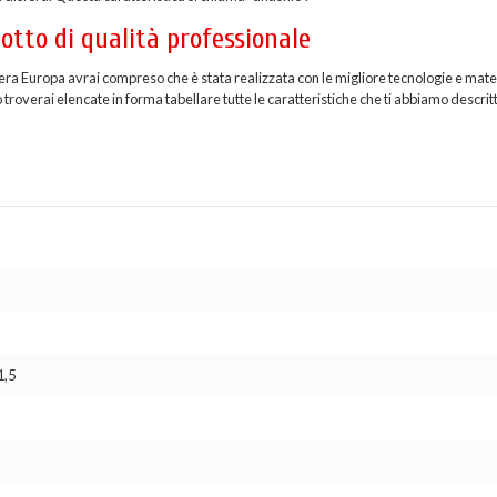
tto di qualità professionale
iera Europa avrai compreso che è stata realizzata con le migliore tecnologie e mater
troverai elencate in forma tabellare tutte le caratteristiche che ti abbiamo descritt
1,5