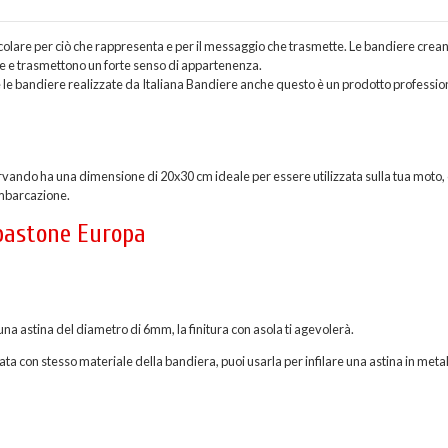
icolare per ciò che rappresenta e per il messaggio che trasmette. Le bandiere crea
ne e trasmettono un forte senso di appartenenza.
le bandiere realizzate da Italiana Bandiere anche questo è un prodotto professio
vando ha una dimensione di 20x30 cm ideale per essere utilizzata sulla tua moto
imbarcazione.
 bastone Europa
una astina del diametro di 6mm, la finitura con asola ti agevolerà.
ata con stesso materiale della bandiera, puoi usarla per infilare una astina in metal