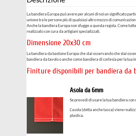
La bandiera Europa può avere per alcuni di noi un significato part
unione tra le persone più di qualsiasi altro mezzo di comunicazio
Anche la bandiera Europa non sfugge a questa regola. Come tutte 
realizzato con cura da artigiani specializzati.
Dimensione 20x30 cm
La bandiera da bastone Europa che stai osservando che stai osser
bandiera da tavolo o anche come bandiera di cortesia per la tua 
Finiture disponibili per bandiera da
Asola da 6mm
Se prevedi di usare la tua bandiera con 
L'asola (detta anche tasca) viene realizz
plastica.