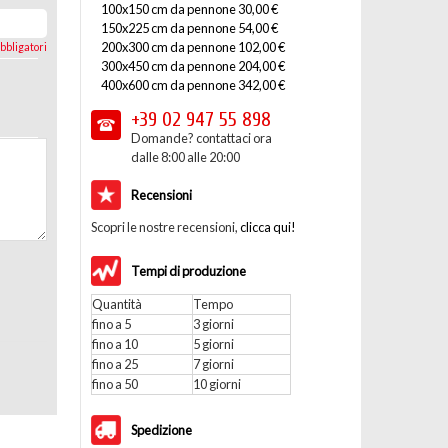
100x150 cm da pennone 30,00 €
150x225 cm da pennone 54,00 €
200x300 cm da pennone 102,00 €
bbligatori
300x450 cm da pennone 204,00 €
400x600 cm da pennone 342,00 €
+39 02
947 55 898
Domande? contattaci ora
dalle 8:00 alle 20:00
Recensioni
Scopri le nostre recensioni,
clicca qui!
Tempi di produzione
Quantità
Tempo
fino a 5
3 giorni
fino a 10
5 giorni
fino a 25
7 giorni
fino a 50
10 giorni
Spedizione