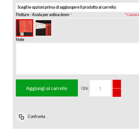
Scegli le opzioni prima di aggiungere il prodotto al carrello:
Finiture
- Asola per astina 6mm
* Campi o
Note
Aggiungi al carrello
Qtà:
Confronta