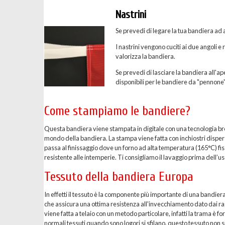
Nastrini
Se prevedi di legare la tua bandiera ad a
I nastrini vengono cuciti ai due angoli e
valorizza la bandiera.
Se prevedi di lasciare la bandiera all'ape
disponibili per le bandiere da "pennone"
Come stampiamo le bandiere?
Questa bandiera viene stampata in digitale con una tecnologia breve
mondo della bandiera. La stampa viene fatta con inchiostri dispersi 
passa al finissaggio dove un forno ad alta temperatura (165°C) fis
resistente alle intemperie. Ti consigliamo il lavaggio prima dell’uso
Tessuto della bandiera Europa
In effetti il tessuto è la componente più importante di una bandier
che assicura una ottima resistenza all'invecchiamento dato dai ragg
viene fatta a telaio con un metodo particolare, infatti la trama è 
normali tessuti quando sono logori si sfilano, questo tessuto non si