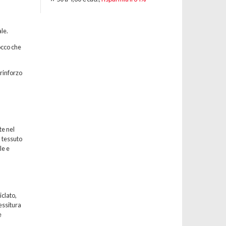
le.
occo che
 rinforzo
te nel
l tessuto
le e
iclato,
essitura
e