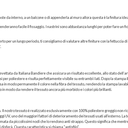
ste da interno, a un balcone o di appenderla al muro allora questa è la finitura idea
 renderanno facile il fissaggio. I nastrini sono abbastanza lunghi per poter fare un fi
rto per un lungo periodo, ti consigliamo di valutare altre finiture con la fettuccia di
.
ttata da Italiana Bandiere che assicura un risultato eccellente, allo stato dell’ar
per poliestere e risulta perfettamente visibile su entrambi i lati. Dopo la stampa i
sa in modo permanente il colore nella fibra del tessuto, rendendo la stampa lavabi
 in modo da rendere il tessuto ancora più morbido e i colori più brillanti.
a. Il nostro tessuto è realizzato esclusivamente con 100% poliestere greggio non ric
i UV, uno del maggiori fattori di deterioramento dei tessuti usati all'esterno. La t
formata da piccolissimi nodi che lo rendono anti strappo. Questo significa che mentr
 disferà. Questa caratteristica si chiama "antisfilo".