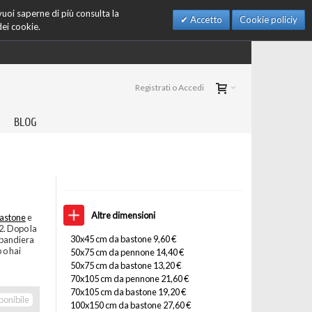
 vuoi saperne di più consulta la
Accetto
Cookie policiy
dei cookie.
Registrati o Accedi
BLOG
Altre dimensioni
astone
e
2. Dopo la
30x45 cm da bastone 9,60 €
 bandiera
 o hai
50x75 cm da pennone 14,40 €
50x75 cm da bastone 13,20 €
70x105 cm da pennone 21,60 €
70x105 cm da bastone 19,20 €
ponibile
100x150 cm da bastone 27,60 €