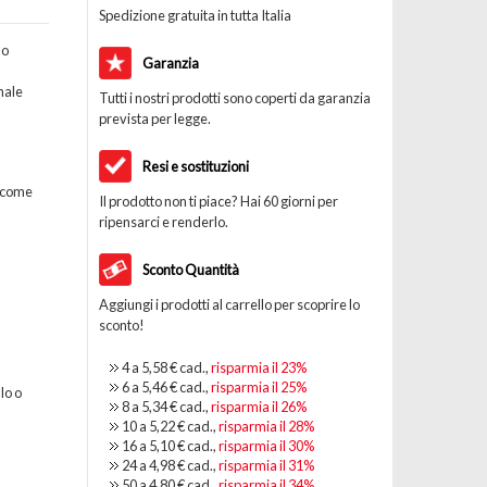
Spedizione gratuita in tutta Italia
no
Garanzia
nale
Tutti i nostri prodotti sono coperti da garanzia
prevista per legge.
Resi e sostituzioni
, come
Il prodotto non ti piace? Hai 60 giorni per
ripensarci e renderlo.
Sconto Quantità
Aggiungi i prodotti al carrello per scoprire lo
sconto!
4 a
5,58 €
cad.,
risparmia il
23
%
6 a
5,46 €
cad.,
risparmia il
25
%
lo o
8 a
5,34 €
cad.,
risparmia il
26
%
10 a
5,22 €
cad.,
risparmia il
28
%
16 a
5,10 €
cad.,
risparmia il
30
%
24 a
4,98 €
cad.,
risparmia il
31
%
50 a
4,80 €
cad.,
risparmia il
34
%