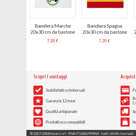
Bandiera Marche
Bandiera Spagna
20x30 cm da bastone
20x30 cm da bastone
7,20 €
7,20 €
Scopri i vantaggi
Acquist
Soddisfatti o rimborsati
Pa
B
Garanzia 12 mesi
C
Qualità artigianale
Sp
Prodotti eco compatibili
N
© 2017/2018 Kezers srl - P.IVA IT10061990965 - tutti i diritti riservati.