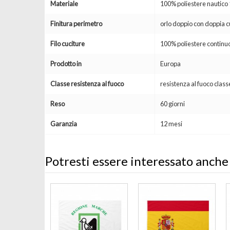
Materiale
100% poliestere nautic
Finitura perimetro
orlo doppio con doppia c
Filo cuciture
100% poliestere continuo
Prodotto in
Europa
Classe resistenza al fuoco
resistenza al fuoco clas
Reso
60 giorni
Garanzia
12 mesi
Potresti essere interessato anche