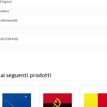
o 115g/m2
ucitura
 alta tenacità
se B1 DIN 4102
 ai seguenti prodotti