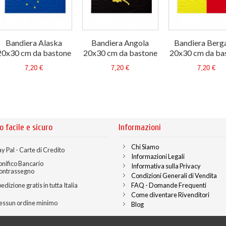
Bandiera Alaska
Bandiera Angola
Bandiera Ber
20x30 cm da bastone
20x30 cm da bastone
20x30 cm da ba
7,20 €
7,20 €
7,20 €
o facile e sicuro
Informazioni
Chi Siamo
y Pal - Carte di Credito
Informazioni Legali
onifico Bancario
Informativa sulla Privacy
ontrassegno
Condizioni Generali di Vendita
edizione gratis in tutta Italia
FAQ - Domande Frequenti
Come diventare Rivenditori
essun ordine minimo
Blog