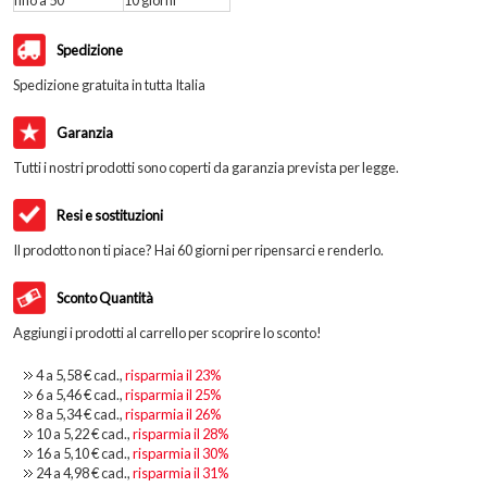
Spedizione
Spedizione gratuita in tutta Italia
Garanzia
Tutti i nostri prodotti sono coperti da garanzia prevista per legge.
Resi e sostituzioni
Il prodotto non ti piace? Hai 60 giorni per ripensarci e renderlo.
Sconto Quantità
Aggiungi i prodotti al carrello per scoprire lo sconto!
4 a
5,58 €
cad.,
risparmia il
23
%
6 a
5,46 €
cad.,
risparmia il
25
%
8 a
5,34 €
cad.,
risparmia il
26
%
10 a
5,22 €
cad.,
risparmia il
28
%
16 a
5,10 €
cad.,
risparmia il
30
%
24 a
4,98 €
cad.,
risparmia il
31
%