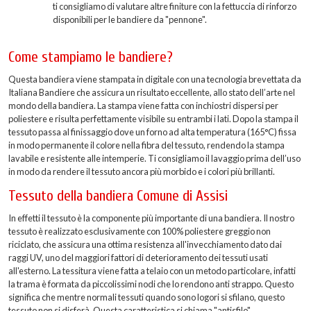
ti consigliamo di valutare altre finiture con la fettuccia di rinforzo
disponibili per le bandiere da "pennone".
Come stampiamo le bandiere?
Questa bandiera viene stampata in digitale con una tecnologia brevettata da
Italiana Bandiere che assicura un risultato eccellente, allo stato dell’arte nel
mondo della bandiera. La stampa viene fatta con inchiostri dispersi per
poliestere e risulta perfettamente visibile su entrambi i lati. Dopo la stampa il
tessuto passa al finissaggio dove un forno ad alta temperatura (165°C) fissa
in modo permanente il colore nella fibra del tessuto, rendendo la stampa
lavabile e resistente alle intemperie. Ti consigliamo il lavaggio prima dell’uso
in modo da rendere il tessuto ancora più morbido e i colori più brillanti.
Tessuto della bandiera Comune di Assisi
In effetti il tessuto è la componente più importante di una bandiera. Il nostro
tessuto è realizzato esclusivamente con 100% poliestere greggio non
riciclato, che assicura una ottima resistenza all'invecchiamento dato dai
raggi UV, uno del maggiori fattori di deterioramento dei tessuti usati
all'esterno. La tessitura viene fatta a telaio con un metodo particolare, infatti
la trama è formata da piccolissimi nodi che lo rendono anti strappo. Questo
significa che mentre normali tessuti quando sono logori si sfilano, questo
tessuto non si disferà. Questa caratteristica si chiama "antisfilo".