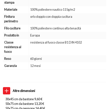
stampa
Materiale
100% poliestere nautico 115g/m2
Finitura
orlo doppio con doppia cucitura
perimetro
Filo cuciture
100% poliestere continuo alta tenacità
Prodotto in
Europa
Classe
resistenza al fuoco classe B1 DIN 4102
resistenza al
fuoco
Reso
60 giorni
Garanzia
12 mesi
Altre dimensioni
30x45 cm da bastone 9,60 €
50x75 cm da bastone 13,20 €
50x75 cm da pennone 14,40 €