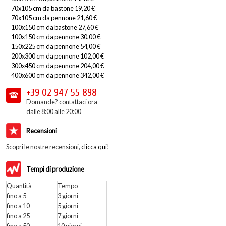
70x105 cm da bastone 19,20 €
70x105 cm da pennone 21,60 €
100x150 cm da bastone 27,60 €
100x150 cm da pennone 30,00 €
150x225 cm da pennone 54,00 €
200x300 cm da pennone 102,00 €
300x450 cm da pennone 204,00 €
400x600 cm da pennone 342,00 €
+39 02
947 55 898
Domande? contattaci ora
dalle 8:00 alle 20:00
Recensioni
Scopri le nostre recensioni,
clicca qui!
Tempi di produzione
Quantità
Tempo
fino a 5
3 giorni
fino a 10
5 giorni
fino a 25
7 giorni
fino a 50
10 giorni