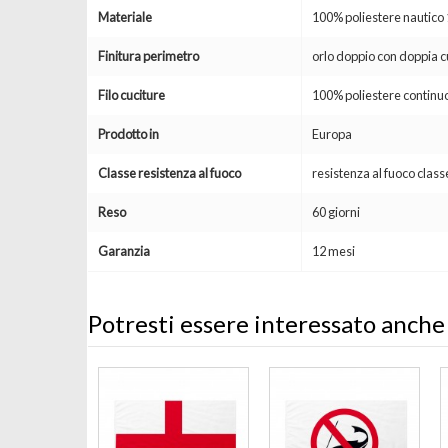
Materiale
100% poliestere nautic
Finitura perimetro
orlo doppio con doppia c
Filo cuciture
100% poliestere continuo
Prodotto in
Europa
Classe resistenza al fuoco
resistenza al fuoco clas
Reso
60 giorni
Garanzia
12 mesi
Potresti essere interessato anche