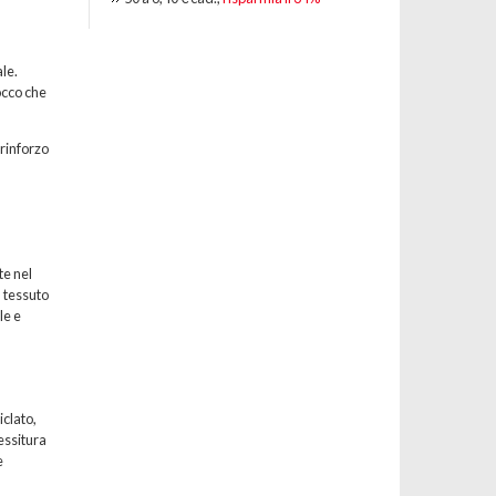
le.
occo che
 rinforzo
te nel
l tessuto
le e
iclato,
essitura
e