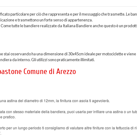
ficato particolare per ciò che rappresenta e per il messaggio che trasmette. Le ba
nicazione e trasmettono un forte senso di appartenenza.
Come tutte le bandiere realizzate da Italiana Bandiere anche questo è un prodott
e stai osservando ha una dimensione di 30x45cm ideale per motociclette e viene
era da interno. Gli utilizzi sono praticamente illimitati.
 bastone Comune di Arezzo
una astina del diametro di 12mm, la finitura con asola ti agevolerà.
ata con stesso materiale della bandiera, puoi usarla per infilare una astina o un tub
e pratico.
rto per un lungo periodo ti consigliamo di valutare altre finiture con la fettuccia di r
.