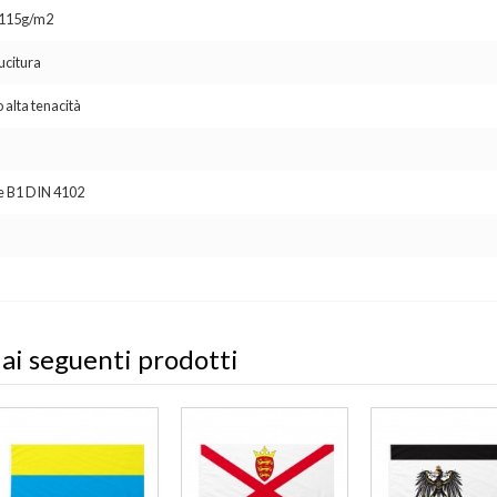
o 115g/m2
ucitura
 alta tenacità
se B1 DIN 4102
 ai seguenti prodotti