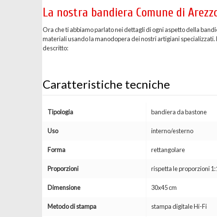
La nostra bandiera Comune di Arezzo
Ora che ti abbiamo parlato nei dettagli di ogni aspetto della band
materiali usando la manodopera dei nostri artigiani specializzati. D
descritto:
Caratteristiche tecniche
Tipologia
bandiera da bastone
Uso
interno/esterno
Forma
rettangolare
Proporzioni
rispetta le proporzioni 1:
Dimensione
30x45 cm
Metodo di stampa
stampa digitale Hi-Fi