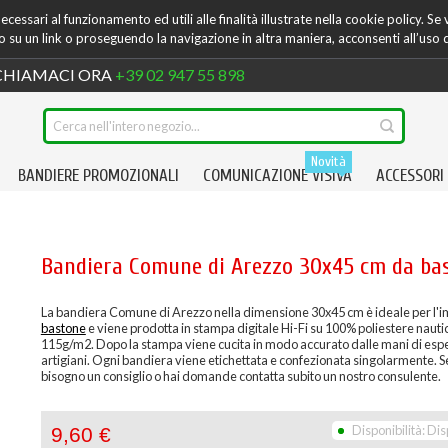
cessari al funzionamento ed utili alle finalità illustrate nella cookie policy. Se
su un link o proseguendo la navigazione in altra maniera, acconsenti all’uso 
HIAMACI ORA
+39 02 947 55 898
Novità
BANDIERE PROMOZIONALI
COMUNICAZIONE VISIVA
ACCESSORI
Bandiera Comune di Arezzo 30x45 cm da ba
La bandiera Comune di Arezzo nella dimensione 30x45 cm è ideale per l'
bastone
e viene prodotta in stampa digitale Hi-Fi su 100% poliestere nauti
115g/m2. Dopo la stampa viene cucita in modo accurato dalle mani di espe
artigiani. Ogni bandiera viene etichettata e confezionata singolarmente. S
bisogno un consiglio o hai domande contatta subito un nostro consulente.
Disponibilità:
Dis
9,60 €