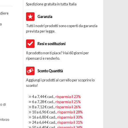
Spedizione gratuita in tutta Italia
ndiere
Garanzia
o
Tutti i nostri prodotti sono coperti da garanzia
prevista per legge.
Resi e sostituzioni
Il prodotto non ti piace? Hai 60 giorni per
ripensarci e renderlo.
Sconto Quantità
Aggiungi i prodotti al carrello per scoprire lo
sconto!
4 a
7,44 €
cad.,
risparmia il
23
%
6 a
7,28 €
cad.,
risparmia il
25
%
o di
8 a
7,12 €
cad.,
risparmia il
26
%
10 a
6,96 €
cad.,
risparmia il
28
%
16 a
6,80 €
cad.,
risparmia il
30
%
inforzo
24 a
6,64 €
cad.,
risparmia il
31
%
50 a
6,40 €
cad.,
risparmia il
34
%