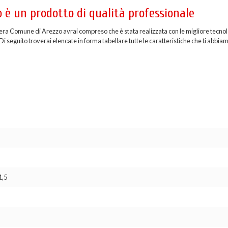
 è un prodotto di qualità professionale
iera Comune di Arezzo avrai compreso che è stata realizzata con le migliore tecnol
i seguito troverai elencate in forma tabellare tutte le caratteristiche che ti abbia
1,5