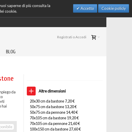
 vuoi saperne di più consulta la
Accetto
Cookie policiy
dei cookie.
Registrati o Accedi
BLOG
stone
Altre dimensioni
impiego da
co
20x30 cm da bastone 7,20 €
rti
e hai
50x75 cm da bastone 13,20 €
50x75 cm da pennone 14,40 €
70x105 cm da bastone 19,20 €
70x105 cm da pennone 21,60 €
ponibile
100x150 cm da bastone 27,60 €