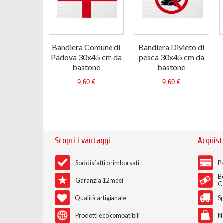
Bandiera Comune di
Bandiera Divieto di
Padova 30x45 cm da
pesca 30x45 cm da
bastone
bastone
9,60 €
9,60 €
Scopri i vantaggi
Acquist
Soddisfatti o rimborsati
Pa
B
Garanzia 12 mesi
C
Qualità artigianale
Sp
Prodotti eco compatibili
N