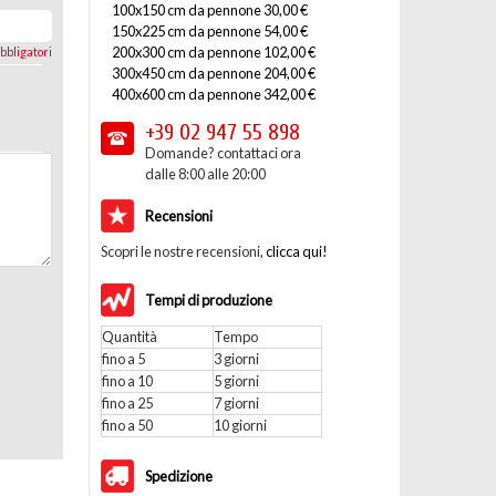
100x150 cm da pennone 30,00 €
150x225 cm da pennone 54,00 €
200x300 cm da pennone 102,00 €
bbligatori
300x450 cm da pennone 204,00 €
400x600 cm da pennone 342,00 €
+39 02
947 55 898
Domande? contattaci ora
dalle 8:00 alle 20:00
Recensioni
Scopri le nostre recensioni,
clicca qui!
Tempi di produzione
Quantità
Tempo
fino a 5
3 giorni
fino a 10
5 giorni
fino a 25
7 giorni
fino a 50
10 giorni
Spedizione