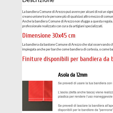
La bandiera Comune di Arezzo può avere per alcuni di noi un signi
creano unione tra le persone più di qualsiasi altro mezzo di comu
Anche la bandiera Comune di Arezzo non sfugge a questa regola. 
professionale realizzato con cura da artigiani specializzati.
Dimensione 30x45 cm
La bandiera da bastone Comune di Arezzo che stai osservando ch
impiegata anche per barche come bandiera di cortesia, o come bandi
Finiture disponibili per bandiera da
Asola da 12mm
Se prevedi di usare la tua bandiera con 
L'asola (detta anche tasca) viene realizz
plastica per rendere l’uso maneggevole 
Se prevedi di lasciare la bandiera all'ape
disponibili per le bandiere da "pennone”