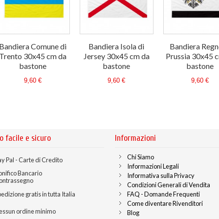
Bandiera Comune di
Bandiera Isola di
Bandiera Regn
Trento 30x45 cm da
Jersey 30x45 cm da
Prussia 30x45 
bastone
bastone
bastone
9,60 €
9,60 €
9,60 €
o facile e sicuro
Informazioni
Chi Siamo
y Pal - Carte di Credito
Informazioni Legali
onifico Bancario
Informativa sulla Privacy
ontrassegno
Condizioni Generali di Vendita
edizione gratis in tutta Italia
FAQ - Domande Frequenti
Come diventare Rivenditori
essun ordine minimo
Blog