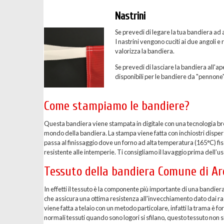
Nastrini
Se prevedi di legare la tua bandiera ad a
I nastrini vengono cuciti ai due angoli e
valorizza la bandiera.
Se prevedi di lasciare la bandiera all'ape
disponibili per le bandiere da "pennone"
Come stampiamo le bandiere?
Questa bandiera viene stampata in digitale con una tecnologia breve
mondo della bandiera. La stampa viene fatta con inchiostri dispersi 
passa al finissaggio dove un forno ad alta temperatura (165°C) fis
resistente alle intemperie. Ti consigliamo il lavaggio prima dell’uso
Tessuto della bandiera Comune di Ar
In effetti il tessuto è la componente più importante di una bandier
che assicura una ottima resistenza all'invecchiamento dato dai ragg
viene fatta a telaio con un metodo particolare, infatti la trama è 
normali tessuti quando sono logori si sfilano, questo tessuto non si