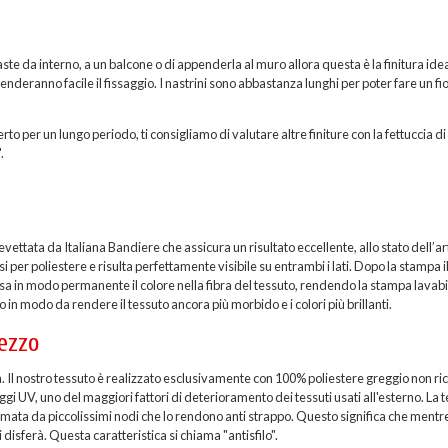
ste da interno, a un balcone o di appenderla al muro allora questa è la finitura idea
 renderanno facile il fissaggio. I nastrini sono abbastanza lunghi per poter fare un fi
rto per un lungo periodo, ti consigliamo di valutare altre finiture con la fettuccia di
.
ttata da Italiana Bandiere che assicura un risultato eccellente, allo stato dell’ar
per poliestere e risulta perfettamente visibile su entrambi i lati. Dopo la stampa i
sa in modo permanente il colore nella fibra del tessuto, rendendo la stampa lavabi
 in modo da rendere il tessuto ancora più morbido e i colori più brillanti.
ezzo
a. Il nostro tessuto è realizzato esclusivamente con 100% poliestere greggio non ric
i UV, uno del maggiori fattori di deterioramento dei tessuti usati all'esterno. La t
formata da piccolissimi nodi che lo rendono anti strappo. Questo significa che mentr
 disferà. Questa caratteristica si chiama "antisfilo".