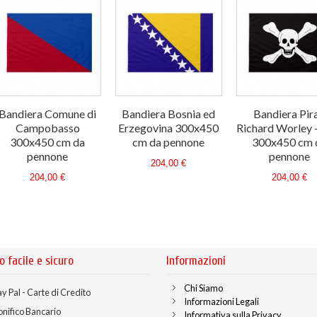
Bandiera Comune di
Bandiera Bosnia ed
Bandiera Pira
Campobasso
Erzegovina 300x450
Richard Worley 
300x450 cm da
cm da pennone
300x450 cm 
pennone
pennone
204,00 €
204,00 €
204,00 €
o facile e sicuro
Informazioni
Chi Siamo
y Pal - Carte di Credito
Informazioni Legali
onifico Bancario
Informativa sulla Privacy