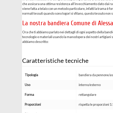
che assicura una ottima resistenza all'invecchiamento dato dai ragg
viene fatta a telaio con un metodo particolare, infatti la trama è 
normali tessuti quando sono logori si sfilano, questo tessuto non si
La nostra bandiera Comune di Alessa
Ora che ti abbiamo parlato nei dettagli di ogni aspetto della ban
tecnologie e materiali usando la manodopera dei nostri artigiani spe
abbiamo descritto:
Caratteristiche tecniche
Tipologia
bandiera da pennone/as
Uso
interno/esterno
Forma
rettangolare
Proporzioni
rispetta le proporzioni 1: