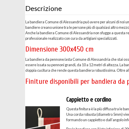
Descrizione
La bandiera Comune di Alessandria può avere per alcuni di noi un s
bandiere creano unione tra le persone più di qualsiasi altro mez
Anche la bandiera Comune di Alessandria non sfugge a questa reg
professionale realizzato con cura da artigiani specializzati.
Dimensione 300x450 cm
La bandiera da pennone/asta Comune di Alessandria che stai oss
essere issata su pennoni grandi, da 10 a 12 metri di altezza. La b
doppia cucitura che rende questa bandiera robustissima. Oltre alla 
Finiture disponibili per bandiera d
Cappietto e cordino
Questa finitura è la più diffusa tra le
Una corda robusta (diametro 5mm) viene c
formando un cappietto e dall'angolo inf
Per le bandiere con il lato inferiore di 