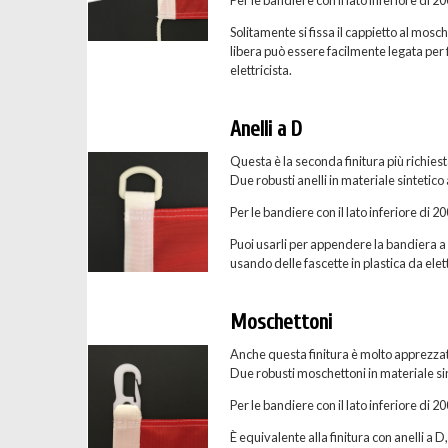
Solitamente si fissa il cappietto al mosc
libera può essere facilmente legata per f
elettricista.
Anelli a D
Questa è la seconda finitura più richies
Due robusti anelli in materiale sintetico
Per le bandiere con il lato inferiore di 
Puoi usarli per appendere la bandiera a u
usando delle fascette in plastica da elett
Moschettoni
Anche questa finitura è molto apprezzat
Due robusti moschettoni in materiale sint
Per le bandiere con il lato inferiore di 
È equivalente alla finitura con anelli a D