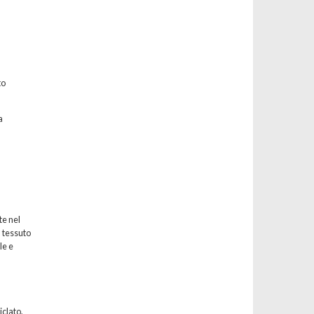
to
a
te nel
l tessuto
le e
iclato,