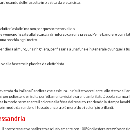
rti usando delle fascette in plastica da elettricista.
roduttori asiatici ma non per questo meno valido.
vengono fissate alla fettuccia di rinforzo con una pressa. Per le bandiere con il la
 una borchia ogni metro.
andiera al muro, una ringhiera, per fissarla a una fune e in generale ovunque la tu
o delle fascette in plastica da elettricista.
ttata da Italiana Bandiere che assicura un risultato eccellente, allo stato dell’ar
per poliestere e risulta perfettamente visibile su entrambi i lati. Dopo la stampa i
sa in modo permanente il colore nella fibra del tessuto, rendendo la stampa lavabi
 in modo da rendere il tessuto ancora più morbido e i colori più brillanti.
essandria
a. Il nostro tessuto è realizzato esclusivamente con 100% poliestere greggio non ric