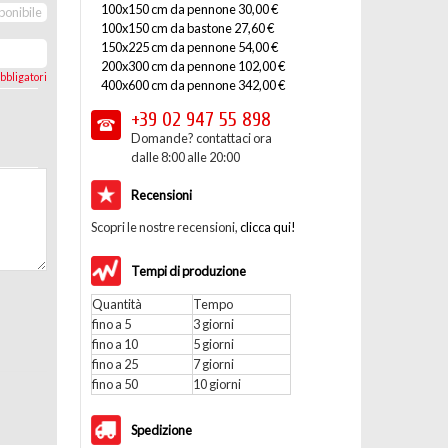
100x150 cm da pennone 30,00 €
ponibile
100x150 cm da bastone 27,60 €
150x225 cm da pennone 54,00 €
200x300 cm da pennone 102,00 €
bbligatori
400x600 cm da pennone 342,00 €
+39 02
947 55 898
Domande? contattaci ora
dalle 8:00 alle 20:00
Recensioni
Scopri le nostre recensioni,
clicca qui!
Tempi di produzione
Quantità
Tempo
fino a 5
3 giorni
fino a 10
5 giorni
fino a 25
7 giorni
fino a 50
10 giorni
Spedizione