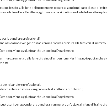
hettone fissato sulla fune del tuo pennone, oppure al gancio nel caso di aste e l'estr
issare la bandiera. Per il fissaggio puoi anche aiutarti usando delle fascette in plas
ta per le bandiere professionali.
 anti ossidazione vengono fissati con una robusta cucitura alla fettuccia di rinforzo.
200cm o più, viene aggiunto anche un anello a D ogni metro.
n muro, a un'asta o alla fune di traino di un pennone. Per il fissaggio puoi anche ai
ricista.
a per le bandiere professionali.
etico anti ossidazione vengono cuciti alla fettuccia di rinforzo.;
200cm o più, viene aggiunto anche un anello a D ogni metro.
, puoi usarli per appendere la bandiera a un muro, a un'asta o alla fune di traino di 