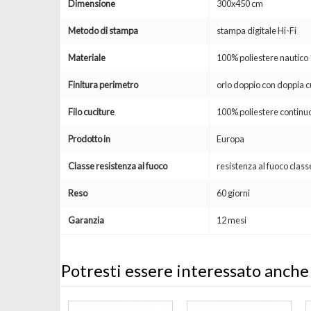
Dimensione
300x450 cm
Metodo di stampa
stampa digitale Hi-Fi
Materiale
100% poliestere nautic
Finitura perimetro
orlo doppio con doppia c
Filo cuciture
100% poliestere continuo
Prodotto in
Europa
Classe resistenza al fuoco
resistenza al fuoco clas
Reso
60 giorni
Garanzia
12 mesi
Potresti essere interessato anche