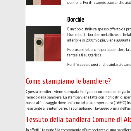
pennone. Per il fissaggio puoi anche aiuta
Borchie
È un tipo di finitura spesso offerto da p
Due robuste borchie metalliche nichelate 
inferiore di 200cm o più, viene aggiunta
Puoi usare le borchie per appendere la b
fantasia ti suggerisca.
Per il fissaggio puoi anche aiutarti usand
Come stampiamo le bandiere?
Questa bandiera viene stampata in digitale con una tecnologia breve
mondo della bandiera. La stampa viene fatta con inchiostri dispersi 
passa al finissaggio dove un forno ad alta temperatura (165°C) fis
resistente alle intemperie. Ti consigliamo il lavaggio prima dell’uso
Tessuto della bandiera Comune di Al
In effetti il tessuto è la componente più importante di una bandier