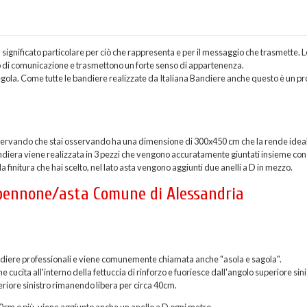
ignificato particolare per ciò che rappresenta e per il messaggio che trasmette. L
zo di comunicazione e trasmettono un forte senso di appartenenza.
ola. Come tutte le bandiere realizzate da Italiana Bandiere anche questo è un pr
ervando che stai osservando ha una dimensione di 300x450 cm che la rende idea
andiera viene realizzata in 3 pezzi che vengono accuratamente giuntati insieme con
finitura che hai scelto, nel lato asta vengono aggiunti due anelli a D in mezzo.
a pennone/asta Comune di Alessandria
 bandiere professionali e viene comunemente chiamata anche "asola e sagola".
ucita all'interno della fettuccia di rinforzo e fuoriesce dall'angolo superiore sini
eriore sinistro rimanendo libera per circa 40cm.
200cm o più, viene aggiunto anche un anello a D ogni metro.