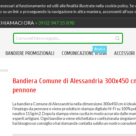
cessari al funzionamento ed utili alle finalità illustrate nella cookie policy. Se
su un link o proseguendo la navigazione in altra maniera, acconsenti all’uso 
HIAMACI ORA
+39 02 947 55 898
Novità
BANDIERE PROMOZIONALI
COMUNICAZIONE VISIVA
ACCESSORI
nnone
Bandiera Comune di Alessandria 300x450 c
pennone
La bandiera Comune di Alessandria nella dimensione 300x450 cm è ideal
l'impiego da pennone e viene prodotta in stampa digitale Hi-Fi su 100% po
nautico 115g/m2. Dopo la stampa viene cucita in modo accurato dalle mani
esperti artigiani. Ogni bandiera viene etichettata e confezionata singolar
hai bisogno un consiglio o hai domande contatta subito un nostro consulen