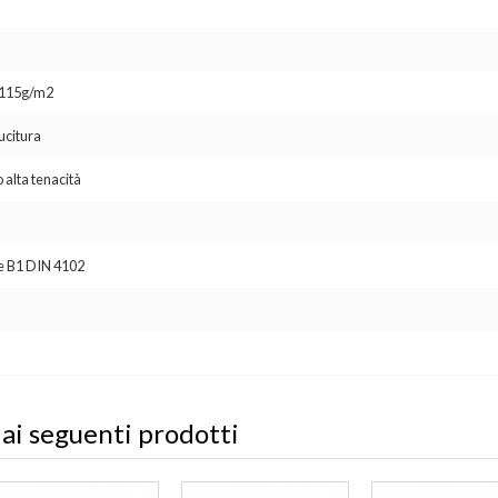
o 115g/m2
ucitura
 alta tenacità
se B1 DIN 4102
 ai seguenti prodotti