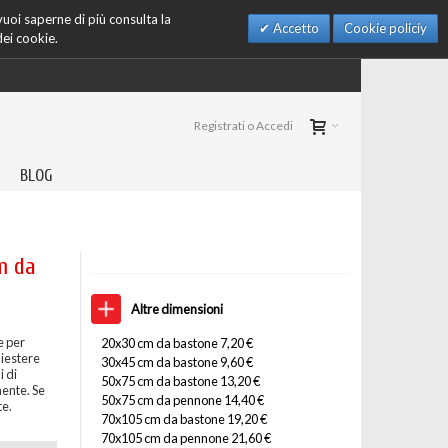
 vuoi saperne di più consulta la
Accetto
Cookie policiy
dei cookie.
Registrati o Accedi
BLOG
m da
Altre dimensioni
e per
20x30 cm da bastone 7,20 €
liestere
30x45 cm da bastone 9,60 €
 di
50x75 cm da bastone 13,20 €
mente. Se
50x75 cm da pennone 14,40 €
te.
70x105 cm da bastone 19,20 €
70x105 cm da pennone 21,60 €