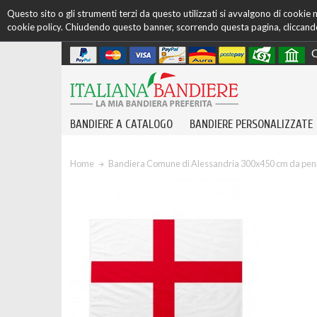
Questo sito o gli strumenti terzi da questo utilizzati si avvalgono di cookie ne
cookie policy. Chiudendo questo banner, scorrendo questa pagina, cliccando 
C
BANDIERE A CATALOGO
BANDIERE PERSONALIZZATE
Home
Bandiera Comune di Alessandria 300x450 cm da pe