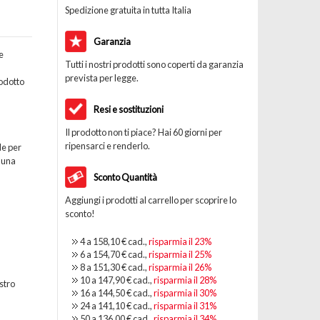
Spedizione gratuita in tutta Italia
Garanzia
e
Tutti i nostri prodotti sono coperti da garanzia
prevista per legge.
odotto
Resi e sostituzioni
Il prodotto non ti piace? Hai 60 giorni per
ripensarci e renderlo.
le per
 una
Sconto Quantità
Aggiungi i prodotti al carrello per scoprire lo
sconto!
4 a
158,10 €
cad.,
risparmia il
23
%
6 a
154,70 €
cad.,
risparmia il
25
%
8 a
151,30 €
cad.,
risparmia il
26
%
10 a
147,90 €
cad.,
risparmia il
28
%
stro
16 a
144,50 €
cad.,
risparmia il
30
%
24 a
141,10 €
cad.,
risparmia il
31
%
50 a
136,00 €
cad.,
risparmia il
34
%