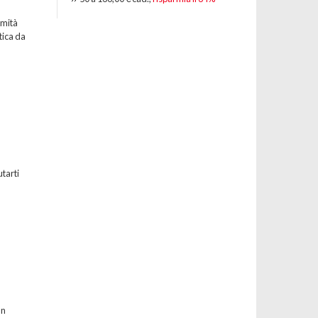
emità
tica da
utarti
un