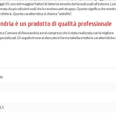
i UV, uno del maggiori fattori di deterioramento dei tessuti usati all'esterno. La t
formata da piccolissimi nodi che lo rendono anti strappo. Questo significa che mentr
 disferà. Questa caratteristica si chiama "antisfilo".
ndria è un prodotto di qualità professionale
diera Comune di Alessandria avrai compreso che è stata realizzata con le migliore
cializzati. Di seguito troverai elencate in forma tabellare tutte le caratteristiche c
ta
1,5