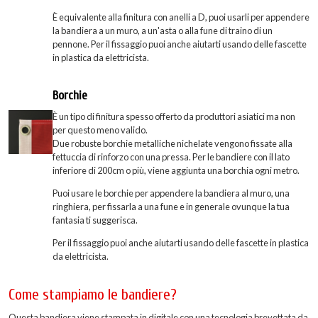
È equivalente alla finitura con anelli a D, puoi usarli per appendere
la bandiera a un muro, a un'asta o alla fune di traino di un
pennone. Per il fissaggio puoi anche aiutarti usando delle fascette
in plastica da elettricista.
Borchie
È un tipo di finitura spesso offerto da produttori asiatici ma non
per questo meno valido.
Due robuste borchie metalliche nichelate vengono fissate alla
fettuccia di rinforzo con una pressa. Per le bandiere con il lato
inferiore di 200cm o più, viene aggiunta una borchia ogni metro.
Puoi usare le borchie per appendere la bandiera al muro, una
ringhiera, per fissarla a una fune e in generale ovunque la tua
fantasia ti suggerisca.
Per il fissaggio puoi anche aiutarti usando delle fascette in plastica
da elettricista.
Come stampiamo le bandiere?
Questa bandiera viene stampata in digitale con una tecnologia brevettata da