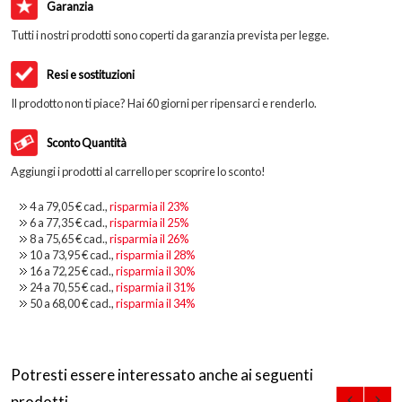
Garanzia
Tutti i nostri prodotti sono coperti da garanzia prevista per legge.
Resi e sostituzioni
Il prodotto non ti piace? Hai 60 giorni per ripensarci e renderlo.
Sconto Quantità
Aggiungi i prodotti al carrello per scoprire lo sconto!
4 a
79,05 €
cad.,
risparmia il
23
%
6 a
77,35 €
cad.,
risparmia il
25
%
8 a
75,65 €
cad.,
risparmia il
26
%
10 a
73,95 €
cad.,
risparmia il
28
%
16 a
72,25 €
cad.,
risparmia il
30
%
24 a
70,55 €
cad.,
risparmia il
31
%
50 a
68,00 €
cad.,
risparmia il
34
%
Potresti essere interessato anche ai seguenti
prodotti