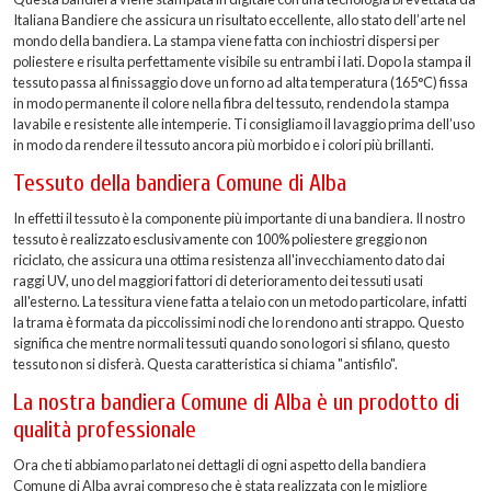
Italiana Bandiere che assicura un risultato eccellente, allo stato dell’arte nel
mondo della bandiera. La stampa viene fatta con inchiostri dispersi per
poliestere e risulta perfettamente visibile su entrambi i lati. Dopo la stampa il
tessuto passa al finissaggio dove un forno ad alta temperatura (165°C) fissa
in modo permanente il colore nella fibra del tessuto, rendendo la stampa
lavabile e resistente alle intemperie. Ti consigliamo il lavaggio prima dell’uso
in modo da rendere il tessuto ancora più morbido e i colori più brillanti.
Tessuto della bandiera Comune di Alba
In effetti il tessuto è la componente più importante di una bandiera. Il nostro
tessuto è realizzato esclusivamente con 100% poliestere greggio non
riciclato, che assicura una ottima resistenza all'invecchiamento dato dai
raggi UV, uno del maggiori fattori di deterioramento dei tessuti usati
all'esterno. La tessitura viene fatta a telaio con un metodo particolare, infatti
la trama è formata da piccolissimi nodi che lo rendono anti strappo. Questo
significa che mentre normali tessuti quando sono logori si sfilano, questo
tessuto non si disferà. Questa caratteristica si chiama "antisfilo".
La nostra bandiera Comune di Alba è un prodotto di
qualità professionale
Ora che ti abbiamo parlato nei dettagli di ogni aspetto della bandiera
Comune di Alba avrai compreso che è stata realizzata con le migliore