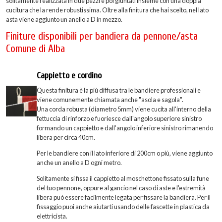
solitamente realizzata in due pezzi e poi giuntati insieme con una doppia
cucitura che la rende robustissima. Oltre alla finitura che hai scelto, nel lato
asta viene aggiunto un anello a D in mezzo.
Finiture disponibili per bandiera da pennone/asta
Comune di Alba
Cappietto e cordino
Questa finitura è la più diffusa tra le bandiere professionali e
viene comunemente chiamata anche "asola e sagola".
Una corda robusta (diametro 5mm) viene cucita all'interno della
fettuccia di rinforzo e fuoriesce dall'angolo superiore sinistro
formando un cappietto e dall'angolo inferiore sinistro rimanendo
libera per circa 40cm.
Per le bandiere con il lato inferiore di 200cm o più, viene aggiunto
anche un anello a D ogni metro.
Solitamente si fissa il cappietto al moschettone fissato sulla fune
del tuo pennone, oppure al gancio nel caso di aste e l'estremità
libera può essere facilmente legata per fissare la bandiera. Per il
fissaggio puoi anche aiutarti usando delle fascette in plastica da
elettricista.