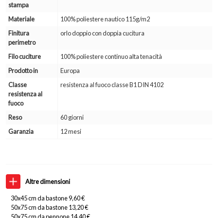
stampa
Materiale
100% poliestere nautico 115g/m2
Finitura
orlo doppio con doppia cucitura
perimetro
Filo cuciture
100% poliestere continuo alta tenacità
Prodotto in
Europa
Classe
resistenza al fuoco classe B1 DIN 4102
resistenza al
fuoco
Reso
60 giorni
Garanzia
12 mesi
Altre dimensioni
30x45 cm da bastone 9,60 €
50x75 cm da bastone 13,20 €
50x75 cm da pennone 14,40 €