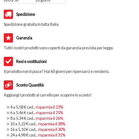
Spedizione
Spedizione gratuita in tutta Italia
Garanzia
Tutti i nostri prodotti sono coperti da garanzia prevista per legge.
Resi e sostituzioni
Il prodotto non ti piace? Hai 60 giorni per ripensarci e renderlo.
Sconto Quantità
Aggiungi i prodotti al carrello per scoprire lo sconto!
4 a
5,58 €
cad.,
risparmia il
23
%
6 a
5,46 €
cad.,
risparmia il
25
%
8 a
5,34 €
cad.,
risparmia il
26
%
10 a
5,22 €
cad.,
risparmia il
28
%
16 a
5,10 €
cad.,
risparmia il
30
%
24 a
4,98 €
cad.,
risparmia il
31
%