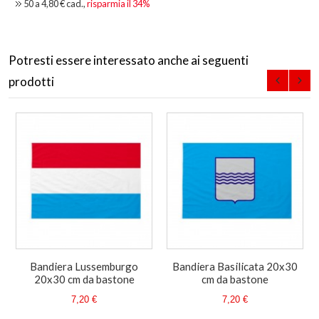
50 a
4,80 €
cad.,
risparmia il
34
%
Potresti essere interessato anche ai seguenti
prodotti
Bandiera Lussemburgo
Bandiera Basilicata 20x30
20x30 cm da bastone
cm da bastone
7,20 €
7,20 €