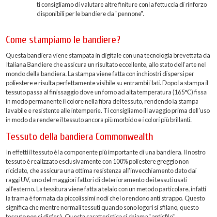
ti consigliamo di valutare altre finiture con la fettuccia di rinforzo
disponibili per le bandiere da "pennone".
Come stampiamo le bandiere?
Questa bandiera viene stampata in digitale con una tecnologia brevettata da
Italiana Bandiere che assicura un risultato eccellente, allo stato dell’arte nel
mondo della bandiera. La stampa viene fatta con inchiostri dispersi per
poliestere e risulta perfettamente visibile su entrambi i lati. Dopo la stampa il
tessuto passa al finissaggio dove un forno ad alta temperatura (165°C) fissa
in modo permanente il colore nella fibra del tessuto, rendendo la stampa
lavabile e resistente alle intemperie. Ti consigliamo il lavaggio prima dell’uso
in modo da rendere il tessuto ancora più morbido e i colori più brillanti.
Tessuto della bandiera Commonwealth
In effetti il tessuto è la componente più importante di una bandiera. Il nostro
tessuto è realizzato esclusivamente con 100% poliestere greggio non
riciclato, che assicura una ottima resistenza all'invecchiamento dato dai
raggi UV, uno del maggiori fattori di deterioramento dei tessuti usati
all'esterno. La tessitura viene fatta a telaio con un metodo particolare, infatti
la trama è formata da piccolissimi nodi che lo rendono anti strappo. Questo
significa che mentre normali tessuti quando sono logori si sfilano, questo
tessuto non si disferà. Questa caratteristica si chiama "antisfilo".