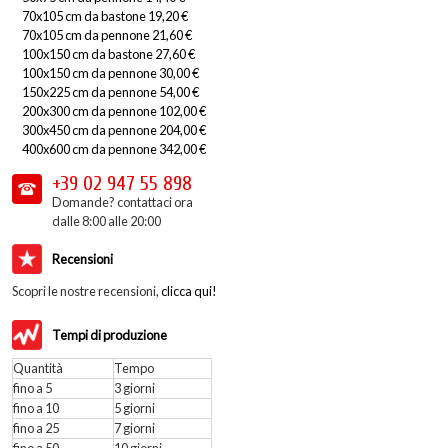
70x105 cm da bastone 19,20 €
70x105 cm da pennone 21,60 €
100x150 cm da bastone 27,60 €
100x150 cm da pennone 30,00 €
150x225 cm da pennone 54,00 €
200x300 cm da pennone 102,00 €
300x450 cm da pennone 204,00 €
400x600 cm da pennone 342,00 €
+39 02
947 55 898
Domande? contattaci ora
dalle 8:00 alle 20:00
Recensioni
Scopri le nostre recensioni,
clicca qui!
Tempi di produzione
Quantità
Tempo
fino a 5
3 giorni
fino a 10
5 giorni
fino a 25
7 giorni
fino a 50
10 giorni