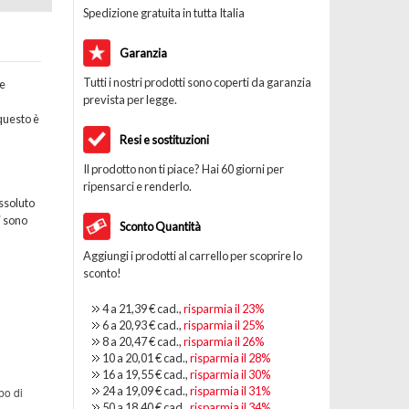
Spedizione gratuita in tutta Italia
Garanzia
Tutti i nostri prodotti sono coperti da garanzia
he
prevista per legge.
questo è
Resi e sostituzioni
Il prodotto non ti piace? Hai 60 giorni per
ripensarci e renderlo.
ssoluto
i sono
Sconto Quantità
Aggiungi i prodotti al carrello per scoprire lo
sconto!
4 a
21,39 €
cad.,
risparmia il
23
%
6 a
20,93 €
cad.,
risparmia il
25
%
8 a
20,47 €
cad.,
risparmia il
26
%
10 a
20,01 €
cad.,
risparmia il
28
%
16 a
19,55 €
cad.,
risparmia il
30
%
24 a
19,09 €
cad.,
risparmia il
31
%
bo di
50 a
18,40 €
cad.,
risparmia il
34
%