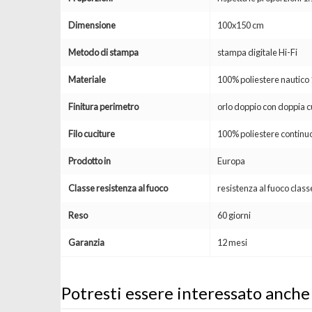
Dimensione
100x150 cm
Metodo di stampa
stampa digitale Hi-Fi
Materiale
100% poliestere nautic
Finitura perimetro
orlo doppio con doppia c
Filo cuciture
100% poliestere continuo
Prodotto in
Europa
Classe resistenza al fuoco
resistenza al fuoco clas
Reso
60 giorni
Garanzia
12 mesi
Potresti essere interessato anche