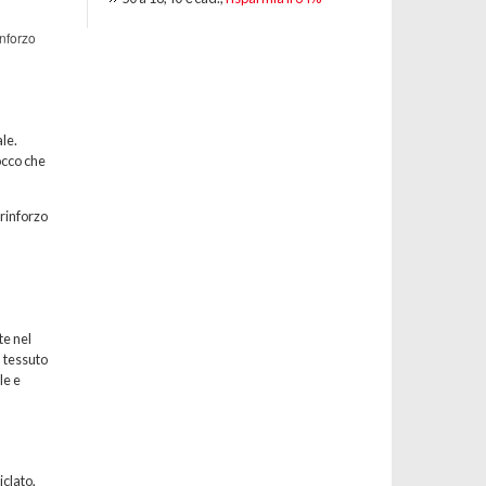
inforzo
le.
occo che
 rinforzo
te nel
l tessuto
le e
iclato,