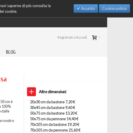
 vuoi saperne di più consulta la
Accetto
Cookie policiy
dei cookie.
Registrati o Accedi
BLOG
ssa
Altre dimensioni
150 cm è
20x30 cm da bastone 7,20 €
su 100%
30x45 cm da bastone 9,60 €
 dalle
50x75 cm da bastone 13,20 €
50x75 cm da pennone 14,40 €
un nostro
70x105 cm da bastone 19,20 €
70x105 cm da pennone 21,60 €