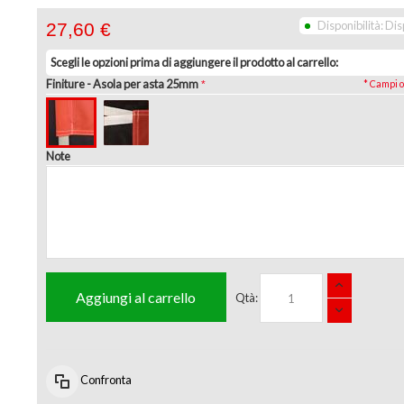
Disponibilità:
Dis
27,60 €
Scegli le opzioni prima di aggiungere il prodotto al carrello:
Finiture
- Asola per asta 25mm
* Campi o
Note
Aggiungi al carrello
Qtà:
Confronta