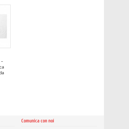
 –
ca
da
Comunica con noi