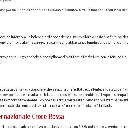
rto per un lungo periodo ti consigliamo di valutare altre finiture con la fettuccia di r
.
ste da interno, a un balcone o di appenderla al muro allora questa è la finitura idea
 renderanno facile il fissaggio. I nastrini sono abbastanza lunghi per poter fare un fi
rto per un lungo periodo, ti consigliamo di valutare altre finiture con la fettuccia di
.
ttata da Italiana Bandiere che assicura un risultato eccellente, allo stato dell’ar
per poliestere e risulta perfettamente visibile su entrambi i lati. Dopo la stampa i
sa in modo permanente il colore nella fibra del tessuto, rendendo la stampa lavabi
 in modo da rendere il tessuto ancora più morbido e i colori più brillanti.
ernazionale Croce Rossa
a. Il nostro tessuto è realizzato esclusivamente con 100% poliestere greggio non ric