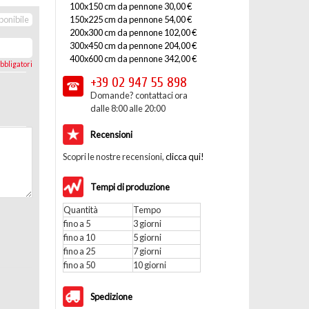
100x150 cm da pennone 30,00 €
150x225 cm da pennone 54,00 €
ponibile
200x300 cm da pennone 102,00 €
300x450 cm da pennone 204,00 €
400x600 cm da pennone 342,00 €
bbligatori
+39 02
947 55 898
Domande? contattaci ora
dalle 8:00 alle 20:00
Recensioni
Scopri le nostre recensioni,
clicca qui!
Tempi di produzione
Quantità
Tempo
fino a 5
3 giorni
fino a 10
5 giorni
fino a 25
7 giorni
fino a 50
10 giorni
Spedizione