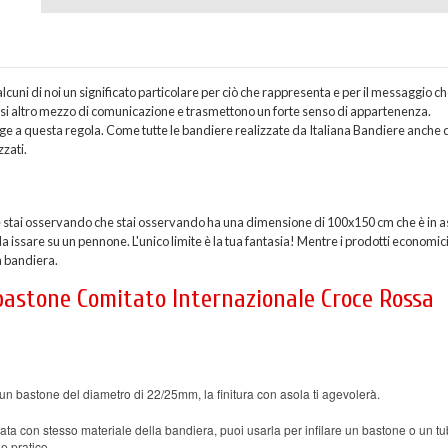
uni di noi un significato particolare per ciò che rappresenta e per il messaggio c
asi altro mezzo di comunicazione e trasmettono un forte senso di appartenenza.
e a questa regola. Come tutte le bandiere realizzate da Italiana Bandiere anche 
zzati.
stai osservando che stai osservando ha una dimensione di 100x150 cm che è in a
da issare su un pennone. L'unico limite è la tua fantasia! Mentre i prodotti economic
a bandiera.
 bastone Comitato Internazionale Croce Rossa
un bastone del diametro di 22/25mm, la finitura con asola ti agevolerà.
ata con stesso materiale della bandiera, puoi usarla per infilare un bastone o un tu
e pratico.