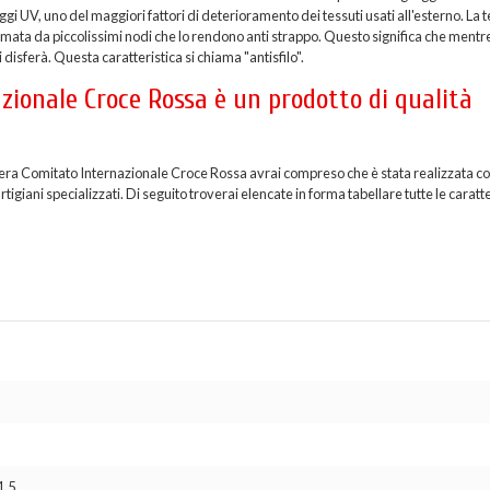
i UV, uno del maggiori fattori di deterioramento dei tessuti usati all'esterno. La t
formata da piccolissimi nodi che lo rendono anti strappo. Questo significa che mentr
 disferà. Questa caratteristica si chiama "antisfilo".
zionale Croce Rossa è un prodotto di qualità
diera Comitato Internazionale Croce Rossa avrai compreso che è stata realizzata co
giani specializzati. Di seguito troverai elencate in forma tabellare tutte le caratt
1,5