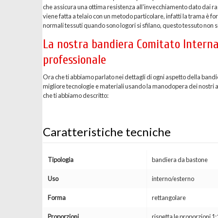
che assicura una ottima resistenza all'invecchiamento dato dai ragg
viene fatta a telaio con un metodo particolare, infatti la trama è 
normali tessuti quando sono logori si sfilano, questo tessuto non si
La nostra bandiera Comitato Interna
professionale
Ora che ti abbiamo parlato nei dettagli di ogni aspetto della ban
migliore tecnologie e materiali usando la manodopera dei nostri arti
che ti abbiamo descritto:
Caratteristiche tecniche
Tipologia
bandiera da bastone
Uso
interno/esterno
Forma
rettangolare
Proporzioni
rispetta le proporzioni 1: