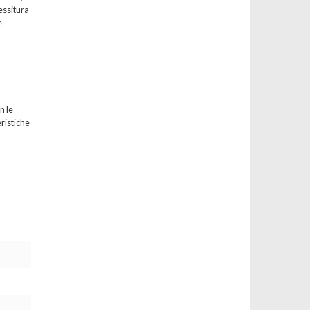
essitura
e
n le
eristiche