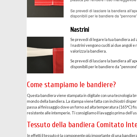
Se prevedi di lasciare la bandiera all'ape
disponibili per le bandiere da "pennone”
Nastrini
Se prevedi di legare la tua bandiera ad a
I nastrini vengono cuciti ai due angoli e
valorizza la bandiera.
Se prevedi di lasciare la bandiera all'ape
disponibili per le bandiere da "pennone"
Come stampiamo le bandiere?
Questa bandiera viene stampata in digitale con una tecnologia breve
mondo della bandiera. La stampa viene fatta con inchiostri dispersi 
passa al finissaggio dove un forno ad alta temperatura (165°C) fis
resistente alle intemperie. Ti consigliamo il lavaggio prima dell’uso
Tessuto della bandiera Comitato Int
In effetti il tessuto è la componente più importante di una bandier