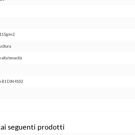
o 115g/m2
ucitura
 alta tenacità
se B1 DIN 4102
 ai seguenti prodotti