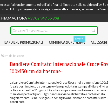
cessari al funzionamento ed utili alle finalità illustrate nella cookie policy. Se
su un link o proseguendo la navigazione in altra maniera, acconsenti all’uso 
HIAMACI ORA
+39 02 947 55 898
Novità
BANDIERE PROMOZIONALI
COMUNICAZIONE VISIVA
ACCESSORI
150 cm da bastone
Bandiera Comitato Internazionale Croce Ro
100x150 cm da bastone
La bandiera Comitato Internazionale Croce Rossa nella dimensione 100x
ideale per l'impiego da
bastone
e viene prodotta in stampa digitale Hi-Fi 
poliestere nautico 115g/m2. Dopo la stampa viene cucita in modo accurato
mani di esperti artigiani. Ogni bandiera viene etichettata e confezionata
singolarmente. Se hai bisogno un consiglio o hai domande contatta subito 
consulente.