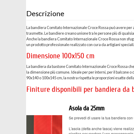
Descrizione
La bandiera Comitato Internazionale Croce Rossa può avere per alc
trasmette. Le bandiere creano unione tra le persone più di qualsi
Anche la bandiera Comitato Internazionale Croce Rossa non sfugg
un prodotto professionale realizzato con cura da artigiani speciali
Dimensione 100x150 cm
La bandiera da bastone Comitato Internazionale Croce Rossa che 
la dimensione più comune. Ideale per per interni, per il balcone o 
90x140 o 100x145 cm, la nostra rispetta le proporzioni esatte dell
Finiture disponibili per bandiera da
Asola da 25mm
Se prevedi di usare la tua bandiera con 
L'asola (detta anche tasca) viene realizz
plastica per rendere l’uso maneggevole 