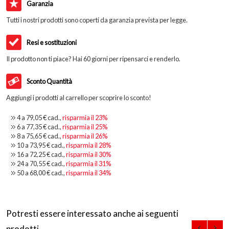
Garanzia
Tutti i nostri prodotti sono coperti da garanzia prevista per legge.
Resi e sostituzioni
Il prodotto non ti piace? Hai 60 giorni per ripensarci e renderlo.
Sconto Quantità
Aggiungi i prodotti al carrello per scoprire lo sconto!
4 a
79,05 €
cad.,
risparmia il
23
%
6 a
77,35 €
cad.,
risparmia il
25
%
8 a
75,65 €
cad.,
risparmia il
26
%
10 a
73,95 €
cad.,
risparmia il
28
%
16 a
72,25 €
cad.,
risparmia il
30
%
24 a
70,55 €
cad.,
risparmia il
31
%
50 a
68,00 €
cad.,
risparmia il
34
%
Potresti essere interessato anche ai seguenti
prodotti