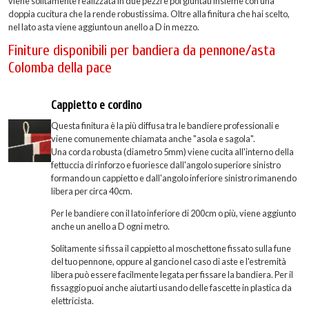
viene solitamente realizzata in due pezzi e poi giuntati insieme con una
doppia cucitura che la rende robustissima. Oltre alla finitura che hai scelto,
nel lato asta viene aggiunto un anello a D in mezzo.
Finiture disponibili per bandiera da pennone/asta
Colomba della pace
Cappietto e cordino
Questa finitura è la più diffusa tra le bandiere professionali e
viene comunemente chiamata anche "asola e sagola".
Una corda robusta (diametro 5mm) viene cucita all'interno della
fettuccia di rinforzo e fuoriesce dall'angolo superiore sinistro
formando un cappietto e dall'angolo inferiore sinistro rimanendo
libera per circa 40cm.
Per le bandiere con il lato inferiore di 200cm o più, viene aggiunto
anche un anello a D ogni metro.
Solitamente si fissa il cappietto al moschettone fissato sulla fune
del tuo pennone, oppure al gancio nel caso di aste e l'estremità
libera può essere facilmente legata per fissare la bandiera. Per il
fissaggio puoi anche aiutarti usando delle fascette in plastica da
elettricista.