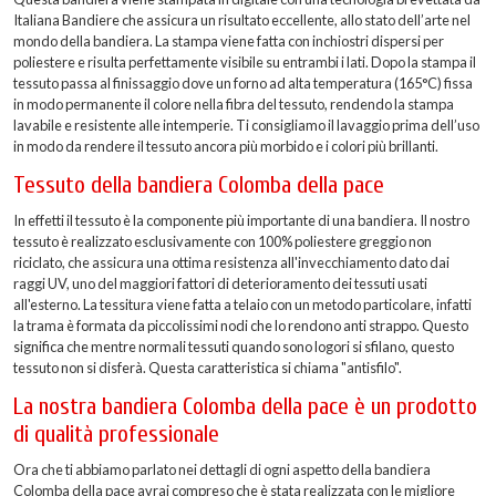
Italiana Bandiere che assicura un risultato eccellente, allo stato dell’arte nel
mondo della bandiera. La stampa viene fatta con inchiostri dispersi per
poliestere e risulta perfettamente visibile su entrambi i lati. Dopo la stampa il
tessuto passa al finissaggio dove un forno ad alta temperatura (165°C) fissa
in modo permanente il colore nella fibra del tessuto, rendendo la stampa
lavabile e resistente alle intemperie. Ti consigliamo il lavaggio prima dell’uso
in modo da rendere il tessuto ancora più morbido e i colori più brillanti.
Tessuto della bandiera Colomba della pace
In effetti il tessuto è la componente più importante di una bandiera. Il nostro
tessuto è realizzato esclusivamente con 100% poliestere greggio non
riciclato, che assicura una ottima resistenza all'invecchiamento dato dai
raggi UV, uno del maggiori fattori di deterioramento dei tessuti usati
all'esterno. La tessitura viene fatta a telaio con un metodo particolare, infatti
la trama è formata da piccolissimi nodi che lo rendono anti strappo. Questo
significa che mentre normali tessuti quando sono logori si sfilano, questo
tessuto non si disferà. Questa caratteristica si chiama "antisfilo".
La nostra bandiera Colomba della pace è un prodotto
di qualità professionale
Ora che ti abbiamo parlato nei dettagli di ogni aspetto della bandiera
Colomba della pace avrai compreso che è stata realizzata con le migliore