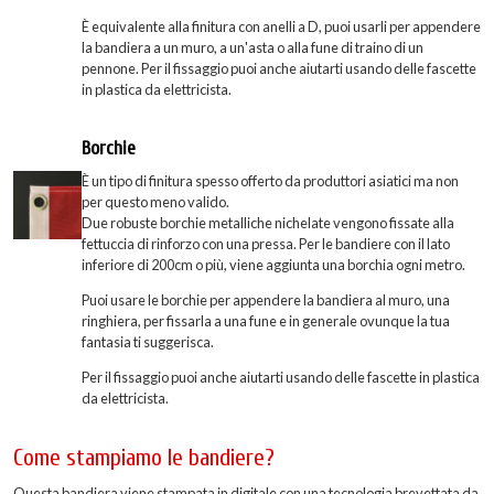
È equivalente alla finitura con anelli a D, puoi usarli per appendere
la bandiera a un muro, a un'asta o alla fune di traino di un
pennone. Per il fissaggio puoi anche aiutarti usando delle fascette
in plastica da elettricista.
Borchie
È un tipo di finitura spesso offerto da produttori asiatici ma non
per questo meno valido.
Due robuste borchie metalliche nichelate vengono fissate alla
fettuccia di rinforzo con una pressa. Per le bandiere con il lato
inferiore di 200cm o più, viene aggiunta una borchia ogni metro.
Puoi usare le borchie per appendere la bandiera al muro, una
ringhiera, per fissarla a una fune e in generale ovunque la tua
fantasia ti suggerisca.
Per il fissaggio puoi anche aiutarti usando delle fascette in plastica
da elettricista.
Come stampiamo le bandiere?
Questa bandiera viene stampata in digitale con una tecnologia brevettata da