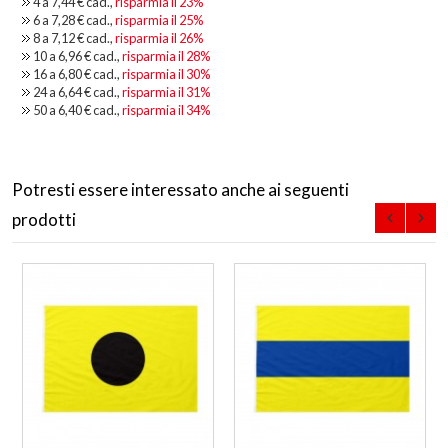
4 a
7,44 €
cad.,
risparmia il
23
%
6 a
7,28 €
cad.,
risparmia il
25
%
8 a
7,12 €
cad.,
risparmia il
26
%
10 a
6,96 €
cad.,
risparmia il
28
%
16 a
6,80 €
cad.,
risparmia il
30
%
24 a
6,64 €
cad.,
risparmia il
31
%
50 a
6,40 €
cad.,
risparmia il
34
%
Potresti essere interessato anche ai seguenti
prodotti