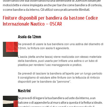
osservando che stai osservando ha una dimensione di 30x45cm ideale per
motociclette e viene impiegata anche per barche come bandiera di cortesia,
o come bandiera da interno. Gli utilizzi sono praticamente illimitati.
Finiture disponibili per bandiera da bastone Codice
Internazionale Nautico – OSCAR
Asola da 12mm
Se prevedi di usare la tua bandiera con una astina del diametro di
12mm, la finitura con asola ti agevolerà.
L'asola (detta anche tasca) viene realizzata con stesso materiale
della bandiera, puoi usarla per infilare una astina o un tubo di
plastica per rendere l’uso maneggevole e pratico.
Se prevedi di lasciare la bandiera all'aperto per un lungo periodo
ti consigliamo di valutare altre finiture con la fettuccia di rinforzo
disponibili per le bandiere da "pennone”.
Nastrini
Se prevedi di legare la tua bandiera ad aste da interno, a un
balcone o di appenderla al muro allora questa è la finitura ideale.
I nastrini vengono cuciti ai due angoli e renderanno facile il