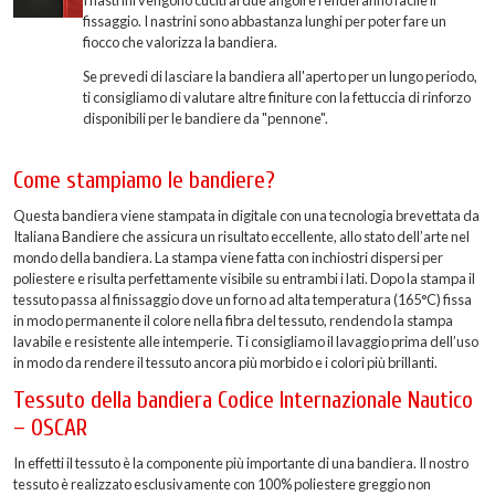
fissaggio. I nastrini sono abbastanza lunghi per poter fare un
fiocco che valorizza la bandiera.
Se prevedi di lasciare la bandiera all'aperto per un lungo periodo,
ti consigliamo di valutare altre finiture con la fettuccia di rinforzo
disponibili per le bandiere da "pennone".
Come stampiamo le bandiere?
Questa bandiera viene stampata in digitale con una tecnologia brevettata da
Italiana Bandiere che assicura un risultato eccellente, allo stato dell’arte nel
mondo della bandiera. La stampa viene fatta con inchiostri dispersi per
poliestere e risulta perfettamente visibile su entrambi i lati. Dopo la stampa il
tessuto passa al finissaggio dove un forno ad alta temperatura (165°C) fissa
in modo permanente il colore nella fibra del tessuto, rendendo la stampa
lavabile e resistente alle intemperie. Ti consigliamo il lavaggio prima dell’uso
in modo da rendere il tessuto ancora più morbido e i colori più brillanti.
Tessuto della bandiera Codice Internazionale Nautico
– OSCAR
In effetti il tessuto è la componente più importante di una bandiera. Il nostro
tessuto è realizzato esclusivamente con 100% poliestere greggio non