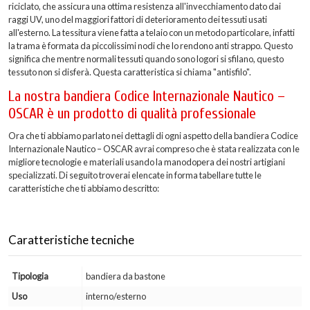
riciclato, che assicura una ottima resistenza all'invecchiamento dato dai
raggi UV, uno del maggiori fattori di deterioramento dei tessuti usati
all'esterno. La tessitura viene fatta a telaio con un metodo particolare, infatti
la trama è formata da piccolissimi nodi che lo rendono anti strappo. Questo
significa che mentre normali tessuti quando sono logori si sfilano, questo
tessuto non si disferà. Questa caratteristica si chiama "antisfilo".
La nostra bandiera Codice Internazionale Nautico –
OSCAR è un prodotto di qualità professionale
Ora che ti abbiamo parlato nei dettagli di ogni aspetto della bandiera Codice
Internazionale Nautico – OSCAR avrai compreso che è stata realizzata con le
migliore tecnologie e materiali usando la manodopera dei nostri artigiani
specializzati. Di seguito troverai elencate in forma tabellare tutte le
caratteristiche che ti abbiamo descritto:
Caratteristiche tecniche
Tipologia
bandiera da bastone
Uso
interno/esterno