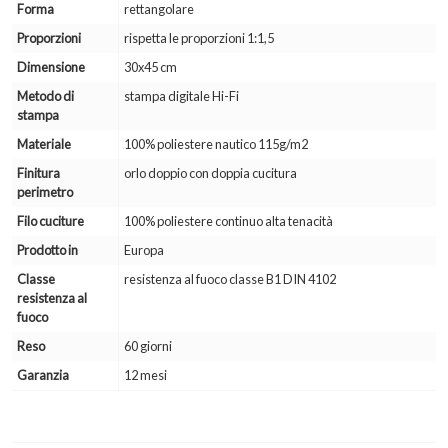
Forma
rettangolare
Proporzioni
rispetta le proporzioni 1:1,5
Dimensione
30x45 cm
Metodo di
stampa digitale Hi-Fi
stampa
Materiale
100% poliestere nautico 115g/m2
Finitura
orlo doppio con doppia cucitura
perimetro
Filo cuciture
100% poliestere continuo alta tenacità
Prodotto in
Europa
Classe
resistenza al fuoco classe B1 DIN 4102
resistenza al
fuoco
Reso
60 giorni
Garanzia
12 mesi