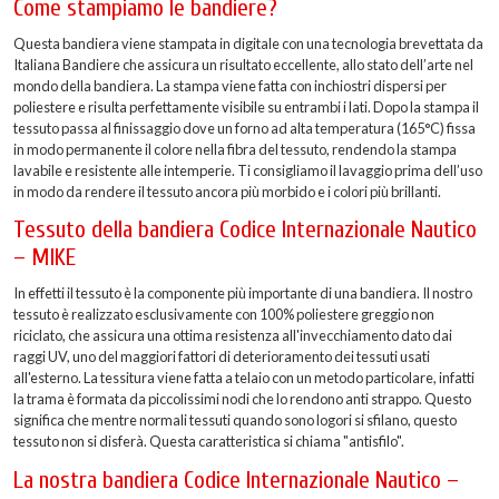
Come stampiamo le bandiere?
Questa bandiera viene stampata in digitale con una tecnologia brevettata da
Italiana Bandiere che assicura un risultato eccellente, allo stato dell’arte nel
mondo della bandiera. La stampa viene fatta con inchiostri dispersi per
poliestere e risulta perfettamente visibile su entrambi i lati. Dopo la stampa il
tessuto passa al finissaggio dove un forno ad alta temperatura (165°C) fissa
in modo permanente il colore nella fibra del tessuto, rendendo la stampa
lavabile e resistente alle intemperie. Ti consigliamo il lavaggio prima dell’uso
in modo da rendere il tessuto ancora più morbido e i colori più brillanti.
Tessuto della bandiera Codice Internazionale Nautico
– MIKE
In effetti il tessuto è la componente più importante di una bandiera. Il nostro
tessuto è realizzato esclusivamente con 100% poliestere greggio non
riciclato, che assicura una ottima resistenza all'invecchiamento dato dai
raggi UV, uno del maggiori fattori di deterioramento dei tessuti usati
all'esterno. La tessitura viene fatta a telaio con un metodo particolare, infatti
la trama è formata da piccolissimi nodi che lo rendono anti strappo. Questo
significa che mentre normali tessuti quando sono logori si sfilano, questo
tessuto non si disferà. Questa caratteristica si chiama "antisfilo".
La nostra bandiera Codice Internazionale Nautico –