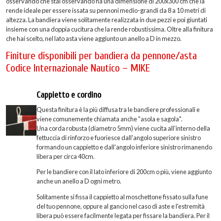
osservando che stai osservando ha una dimensione di 200x300 cm che la
rende ideale per essere issata su pennoni medio-grandi da 8 a 10 metri di
altezza. La bandiera viene solitamente realizzata in due pezzi e poi giuntati
insieme con una doppia cucitura che la rende robustissima. Oltre alla finitura
che hai scelto, nel lato asta viene aggiunto un anello a D in mezzo.
Finiture disponibili per bandiera da pennone/asta
Codice Internazionale Nautico – MIKE
Cappietto e cordino
Questa finitura è la più diffusa tra le bandiere professionali e
viene comunemente chiamata anche "asola e sagola".
Una corda robusta (diametro 5mm) viene cucita all'interno della
fettuccia di rinforzo e fuoriesce dall'angolo superiore sinistro
formando un cappietto e dall'angolo inferiore sinistro rimanendo
libera per circa 40cm.
Per le bandiere con il lato inferiore di 200cm o più, viene aggiunto
anche un anello a D ogni metro.
Solitamente si fissa il cappietto al moschettone fissato sulla fune
del tuo pennone, oppure al gancio nel caso di aste e l'estremità
libera può essere facilmente legata per fissare la bandiera. Per il