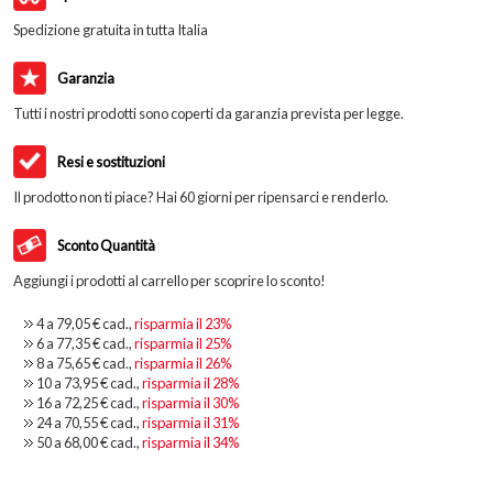
Spedizione gratuita in tutta Italia
Garanzia
Tutti i nostri prodotti sono coperti da garanzia prevista per legge.
Resi e sostituzioni
Il prodotto non ti piace? Hai 60 giorni per ripensarci e renderlo.
Sconto Quantità
Aggiungi i prodotti al carrello per scoprire lo sconto!
4 a
79,05 €
cad.,
risparmia il
23
%
6 a
77,35 €
cad.,
risparmia il
25
%
8 a
75,65 €
cad.,
risparmia il
26
%
10 a
73,95 €
cad.,
risparmia il
28
%
16 a
72,25 €
cad.,
risparmia il
30
%
24 a
70,55 €
cad.,
risparmia il
31
%
50 a
68,00 €
cad.,
risparmia il
34
%