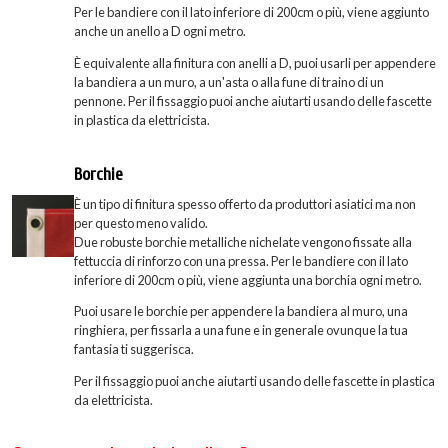
Per le bandiere con il lato inferiore di 200cm o più, viene aggiunto
anche un anello a D ogni metro.
È equivalente alla finitura con anelli a D, puoi usarli per appendere
la bandiera a un muro, a un'asta o alla fune di traino di un
pennone. Per il fissaggio puoi anche aiutarti usando delle fascette
in plastica da elettricista.
Borchie
È un tipo di finitura spesso offerto da produttori asiatici ma non
per questo meno valido.
Due robuste borchie metalliche nichelate vengono fissate alla
fettuccia di rinforzo con una pressa. Per le bandiere con il lato
inferiore di 200cm o più, viene aggiunta una borchia ogni metro.
Puoi usare le borchie per appendere la bandiera al muro, una
ringhiera, per fissarla a una fune e in generale ovunque la tua
fantasia ti suggerisca.
Per il fissaggio puoi anche aiutarti usando delle fascette in plastica
da elettricista.