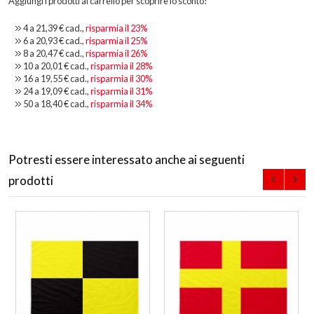
Aggiungi i prodotti al carrello per scoprire lo sconto!
4 a
21,39 €
cad.,
risparmia il
23
%
6 a
20,93 €
cad.,
risparmia il
25
%
8 a
20,47 €
cad.,
risparmia il
26
%
10 a
20,01 €
cad.,
risparmia il
28
%
16 a
19,55 €
cad.,
risparmia il
30
%
24 a
19,09 €
cad.,
risparmia il
31
%
50 a
18,40 €
cad.,
risparmia il
34
%
Potresti essere interessato anche ai seguenti
prodotti