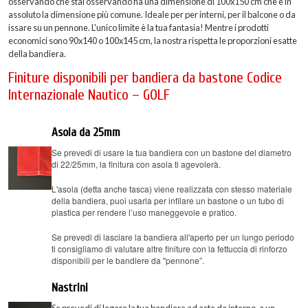
osservando che stai osservando ha una dimensione di 100x150 cm che è in
assoluto la dimensione più comune. Ideale per per interni, per il balcone o da
issare su un pennone. L'unico limite è la tua fantasia! Mentre i prodotti
economici sono 90x140 o 100x145 cm, la nostra rispetta le proporzioni esatte
della bandiera.
Finiture disponibili per bandiera da bastone Codice
Internazionale Nautico – GOLF
Asola da 25mm
Se prevedi di usare la tua bandiera con un bastone del diametro
di 22/25mm, la finitura con asola ti agevolerà.
L'asola (detta anche tasca) viene realizzata con stesso materiale
della bandiera, puoi usarla per infilare un bastone o un tubo di
plastica per rendere l’uso maneggevole e pratico.
Se prevedi di lasciare la bandiera all'aperto per un lungo periodo
ti consigliamo di valutare altre finiture con la fettuccia di rinforzo
disponibili per le bandiere da "pennone”.
Nastrini
Se prevedi di legare la tua bandiera ad aste da interno, a un