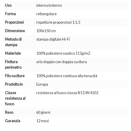
Uso
interno/esterno
Forma
rettangolare
Proporzioni
rispetta le proporzioni 1:1,5
Dimensione
100x150 cm
Metodo di
stampa digitale Hi-Fi
stampa
Materiale
100% poliestere nautico 115g/m2
Finitura
orlo doppio con doppia cucitura
perimetro
Filo cuciture
100% poliestere continuo alta tenacità
Prodotto in
Europa
Classe
resistenza al fuoco classe B1 DIN 4102
resistenza al
fuoco
Reso
60 giorni
Garanzia
12 mesi