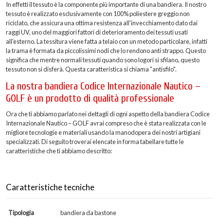
In effetti il tessuto è la componente più importante di una bandiera. Il nostro
tessuto è realizzato esclusivamente con 100% poliestere greggio non
riciclato, che assicura una ottima resistenza all'invecchiamento dato dai
raggi UV, uno del maggiori fattori di deterioramento dei tessuti usati
all'esterno. La tessitura viene fatta a telaio con un metodo particolare, infatti
la trama è formata da piccolissimi nodi che lo rendono anti strappo. Questo
significa che mentre normali tessuti quando sono logori si sfilano, questo
tessuto non si disferà. Questa caratteristica si chiama "antisfilo".
La nostra bandiera Codice Internazionale Nautico –
GOLF è un prodotto di qualità professionale
Ora che ti abbiamo parlato nei dettagli di ogni aspetto della bandiera Codice
Internazionale Nautico – GOLF avrai compreso che è stata realizzata con le
migliore tecnologie e materiali usando la manodopera dei nostri artigiani
specializzati. Di seguito troverai elencate in forma tabellare tutte le
caratteristiche che ti abbiamo descritto:
Caratteristiche tecniche
Tipologia
bandiera da bastone