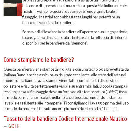
balcone o di appenderla al muro allora questa è la finitura ideale.
I nastrini vengono cuciti ai due angoli e renderanno facile il
fissaggio. I nastrini sono abbastanza lunghi per poter fare un
fiocco che valorizza la bandiera.
Se prevedi di lasciare la bandiera all'aperto per un lungo periodo,
ti consigliamo di valutare altre finiture con la fettuccia di rinforzo
disponibili per le bandiere da "pennone".
Come stampiamo le bandiere?
Questa bandiera viene stampata in digitale con una tecnologia brevettata da
Italiana Bandiere che assicura un risultato eccellente, allo stato dell’arte nel
mondo della bandiera. La stampa viene fatta con inchiostri dispersi per
poliestere e risulta perfettamente visibile su entrambi i lati. Dopo la stampa il
tessuto passa al finissaggio dove un forno ad alta temperatura (165°C) fissa
in modo permanente il colore nella fibra del tessuto, rendendo la stampa
lavabile e resistente alle intemperie. Ti consigliamo il lavaggio prima dell’uso
in modo da rendere il tessuto ancora più morbido e i colori più brillanti.
Tessuto della bandiera Codice Internazionale Nautico
– GOLF