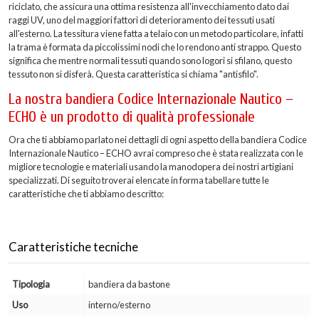
riciclato, che assicura una ottima resistenza all'invecchiamento dato dai
raggi UV, uno del maggiori fattori di deterioramento dei tessuti usati
all'esterno. La tessitura viene fatta a telaio con un metodo particolare, infatti
la trama è formata da piccolissimi nodi che lo rendono anti strappo. Questo
significa che mentre normali tessuti quando sono logori si sfilano, questo
tessuto non si disferà. Questa caratteristica si chiama "antisfilo".
La nostra bandiera Codice Internazionale Nautico –
ECHO è un prodotto di qualità professionale
Ora che ti abbiamo parlato nei dettagli di ogni aspetto della bandiera Codice
Internazionale Nautico – ECHO avrai compreso che è stata realizzata con le
migliore tecnologie e materiali usando la manodopera dei nostri artigiani
specializzati. Di seguito troverai elencate in forma tabellare tutte le
caratteristiche che ti abbiamo descritto:
Caratteristiche tecniche
Tipologia
bandiera da bastone
Uso
interno/esterno