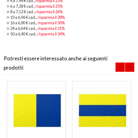
4 a
7,44 €
cad.,
risparmia il
23
%
6 a
7,28 €
cad.,
risparmia il
25
%
8 a
7,12 €
cad.,
risparmia il
26
%
10 a
6,96 €
cad.,
risparmia il
28
%
16 a
6,80 €
cad.,
risparmia il
30
%
24 a
6,64 €
cad.,
risparmia il
31
%
50 a
6,40 €
cad.,
risparmia il
34
%
Potresti essere interessato anche ai seguenti
prodotti