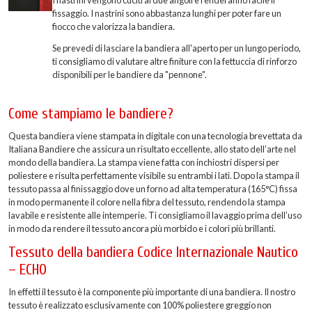
fissaggio. I nastrini sono abbastanza lunghi per poter fare un
fiocco che valorizza la bandiera.
Se prevedi di lasciare la bandiera all'aperto per un lungo periodo,
ti consigliamo di valutare altre finiture con la fettuccia di rinforzo
disponibili per le bandiere da "pennone".
Come stampiamo le bandiere?
Questa bandiera viene stampata in digitale con una tecnologia brevettata da
Italiana Bandiere che assicura un risultato eccellente, allo stato dell’arte nel
mondo della bandiera. La stampa viene fatta con inchiostri dispersi per
poliestere e risulta perfettamente visibile su entrambi i lati. Dopo la stampa il
tessuto passa al finissaggio dove un forno ad alta temperatura (165°C) fissa
in modo permanente il colore nella fibra del tessuto, rendendo la stampa
lavabile e resistente alle intemperie. Ti consigliamo il lavaggio prima dell’uso
in modo da rendere il tessuto ancora più morbido e i colori più brillanti.
Tessuto della bandiera Codice Internazionale Nautico
– ECHO
In effetti il tessuto è la componente più importante di una bandiera. Il nostro
tessuto è realizzato esclusivamente con 100% poliestere greggio non