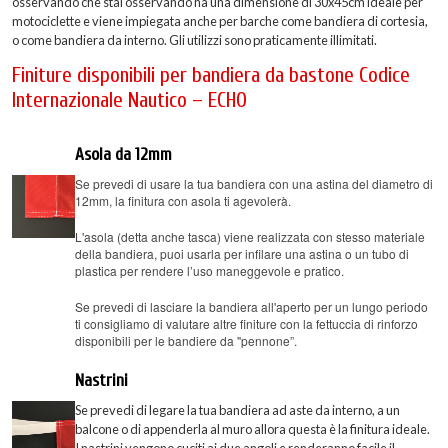
osservando che stai osservando ha una dimensione di 30x45cm ideale per
motociclette e viene impiegata anche per barche come bandiera di cortesia,
o come bandiera da interno. Gli utilizzi sono praticamente illimitati.
Finiture disponibili per bandiera da bastone Codice
Internazionale Nautico – ECHO
Asola da 12mm
Se prevedi di usare la tua bandiera con una astina del diametro di
12mm, la finitura con asola ti agevolerà.
L'asola (detta anche tasca) viene realizzata con stesso materiale
della bandiera, puoi usarla per infilare una astina o un tubo di
plastica per rendere l’uso maneggevole e pratico.
Se prevedi di lasciare la bandiera all'aperto per un lungo periodo
ti consigliamo di valutare altre finiture con la fettuccia di rinforzo
disponibili per le bandiere da "pennone”.
Nastrini
Se prevedi di legare la tua bandiera ad aste da interno, a un
balcone o di appenderla al muro allora questa è la finitura ideale.
I nastrini vengono cuciti ai due angoli e renderanno facile il