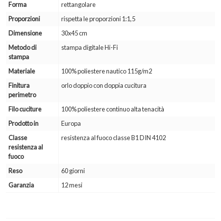
Forma
rettangolare
Proporzioni
rispetta le proporzioni 1:1,5
Dimensione
30x45 cm
Metodo di
stampa digitale Hi-Fi
stampa
Materiale
100% poliestere nautico 115g/m2
Finitura
orlo doppio con doppia cucitura
perimetro
Filo cuciture
100% poliestere continuo alta tenacità
Prodotto in
Europa
Classe
resistenza al fuoco classe B1 DIN 4102
resistenza al
fuoco
Reso
60 giorni
Garanzia
12 mesi