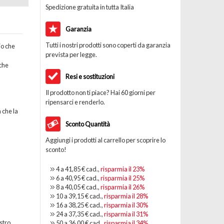
Spedizione gratuita in tutta Italia
Garanzia
Tutti i nostri prodotti sono coperti da garanzia
io che
prevista per legge.
che
Resi e sostituzioni
Il prodotto non ti piace? Hai 60 giorni per
ripensarci e renderlo.
 che la
Sconto Quantità
Aggiungi i prodotti al carrello per scoprire lo
sconto!
4 a
41,85 €
cad.,
risparmia il
23
%
6 a
40,95 €
cad.,
risparmia il
25
%
8 a
40,05 €
cad.,
risparmia il
26
%
10 a
39,15 €
cad.,
risparmia il
28
%
16 a
38,25 €
cad.,
risparmia il
30
%
24 a
37,35 €
cad.,
risparmia il
31
%
stro
50 a
36,00 €
cad.,
risparmia il
34
%