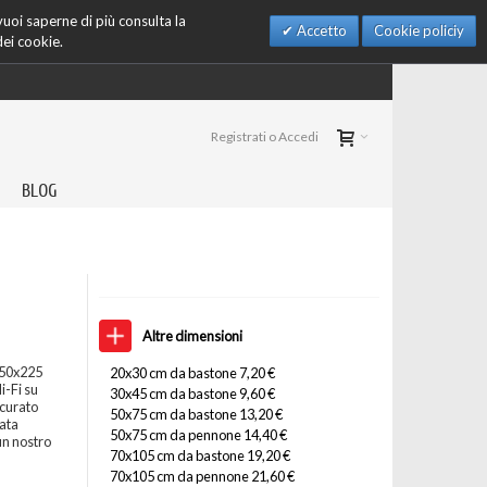
 vuoi saperne di più consulta la
Accetto
Cookie policiy
dei cookie.
Registrati o Accedi
BLOG
Altre dimensioni
150x225
20x30 cm da bastone 7,20 €
i-Fi su
30x45 cm da bastone 9,60 €
ccurato
50x75 cm da bastone 13,20 €
nata
50x75 cm da pennone 14,40 €
un nostro
70x105 cm da bastone 19,20 €
70x105 cm da pennone 21,60 €