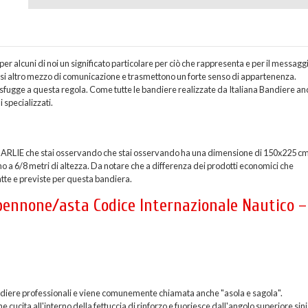
 alcuni di noi un significato particolare per ciò che rappresenta e per il messagg
asi altro mezzo di comunicazione e trasmettono un forte senso di appartenenza.
fugge a questa regola. Come tutte le bandiere realizzate da Italiana Bandiere an
 specializzati.
ARLIE che stai osservando che stai osservando ha una dimensione di 150x225 cm
o a 6/8 metri di altezza. Da notare che a differenza dei prodotti economici che
atte e previste per questa bandiera.
 pennone/asta Codice Internazionale Nautico –
 bandiere professionali e viene comunemente chiamata anche "asola e sagola".
ucita all'interno della fettuccia di rinforzo e fuoriesce dall'angolo superiore sini