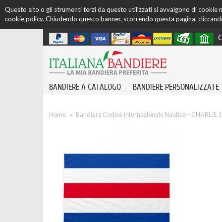
Questo sito o gli strumenti terzi da questo utilizzati si avvalgono di cookie ne
cookie policy. Chiudendo questo banner, scorrendo questa pagina, cliccando 
C
BANDIERE A CATALOGO
BANDIERE PERSONALIZZATE
Home
Bandiera Codice Internazionale Nautico – CHARLIE