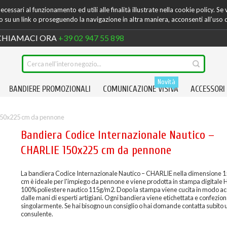
cessari al funzionamento ed utili alle finalità illustrate nella cookie policy. Se
su un link o proseguendo la navigazione in altra maniera, acconsenti all’uso 
HIAMACI ORA
+39 02 947 55 898
Novità
BANDIERE PROMOZIONALI
COMUNICAZIONE VISIVA
ACCESSORI
 150x225 cm da pennone
Bandiera Codice Internazionale Nautico –
CHARLIE 150x225 cm da pennone
La bandiera Codice Internazionale Nautico – CHARLIE nella dimensione 
cm è ideale per l'impiego da pennone e viene prodotta in stampa digitale H
100% poliestere nautico 115g/m2. Dopo la stampa viene cucita in modo a
dalle mani di esperti artigiani. Ogni bandiera viene etichettata e confezio
singolarmente. Se hai bisogno un consiglio o hai domande contatta subito 
consulente.