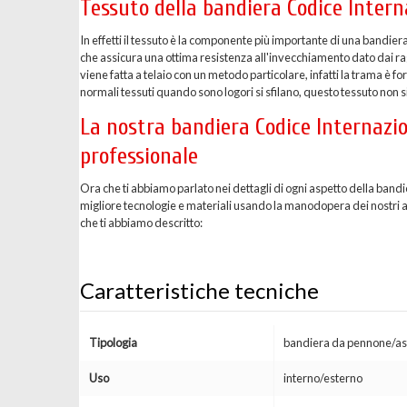
Tessuto della bandiera Codice Inter
In effetti il tessuto è la componente più importante di una bandier
che assicura una ottima resistenza all'invecchiamento dato dai ragg
viene fatta a telaio con un metodo particolare, infatti la trama è 
normali tessuti quando sono logori si sfilano, questo tessuto non si
La nostra bandiera Codice Internazio
professionale
Ora che ti abbiamo parlato nei dettagli di ogni aspetto della ban
migliore tecnologie e materiali usando la manodopera dei nostri arti
che ti abbiamo descritto:
Caratteristiche tecniche
Tipologia
bandiera da pennone/as
Uso
interno/esterno