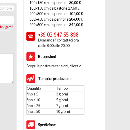
100x150 cm da pennone 30,00 €
100x150 cm da bastone 27,60 €
ponibile
200x300 cm da pennone 102,00 €
300x450 cm da pennone 204,00 €
400x600 cm da pennone 342,00 €
bbligatori
+39 02
947 55 898
Domande? contattaci ora
dalle 8:00 alle 20:00
Recensioni
Scopri le nostre recensioni,
clicca qui!
Tempi di produzione
Quantità
Tempo
fino a 5
3 giorni
fino a 10
5 giorni
fino a 25
7 giorni
fino a 50
10 giorni
Spedizione