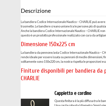
Descrizione
La bandiera Codice Internazionale Nautico – CHARLIE può avere per
trasmette. Le bandiere creano unione tra le persone più di qualsi
Anche la bandiera Codice Internazionale Nautico – CHARLIE non s
questo è un prodotto professionale realizzato con cura da artigiani
Dimensione 150x225 cm
La bandiera da pennone/asta Codice Internazionale Nautico – CH
rende ideale per essere issata su pennoni di medie dimensioni, fin
solitamente sono 150x220 cm, la nostra rispetta le proporzioni es
Finiture disponibili per bandiera da
CHARLIE
Cappietto e cordino
Questa finitura è la più diffusa tra le
Una corda robusta (diametro 5mm) viene c