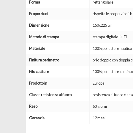
Forma
rettangolare
Proporzioni
rispetta le proporzioni 1:
Dimensione
150x225 cm
Metodo di stampa
stampa digitale Hi-Fi
Materiale
100% poliestere nautic
Finitura perimetro
orlo doppio con doppia c
Filo cuciture
100% poliestere continuo
Prodotto in
Europa
Classe resistenza al fuoco
resistenza al fuoco clas
Reso
60 giorni
Garanzia
12 mesi