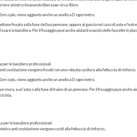
eriore sinistro rimanendo libera per circa 40cm.
200cm o più, viene aggiunto anche un anello a D ogni metro.
hettone fissato sulla fune del tuo pennone, oppure al gancio nel caso di aste e l'estr
issare la bandiera. Per il fissaggio puoi anche aiutarti usando delle fascette in plas
ta per le bandiere professionali.
 anti ossidazione vengono fissati con una robusta cucitura alla fettuccia di rinforzo.
200cm o più, viene aggiunto anche un anello a D ogni metro.
n muro, a un'asta o alla fune di traino di un pennone. Per il fissaggio puoi anche ai
ricista.
a per le bandiere professionali.
etico anti ossidazione vengono cuciti alla fettuccia di rinforzo.;