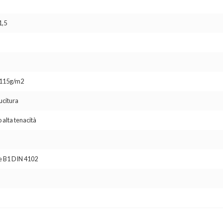
1,5
o 115g/m2
ucitura
 alta tenacità
se B1 DIN 4102