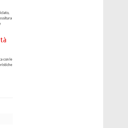
iclato,
essitura
e
ità
a con le
eristiche