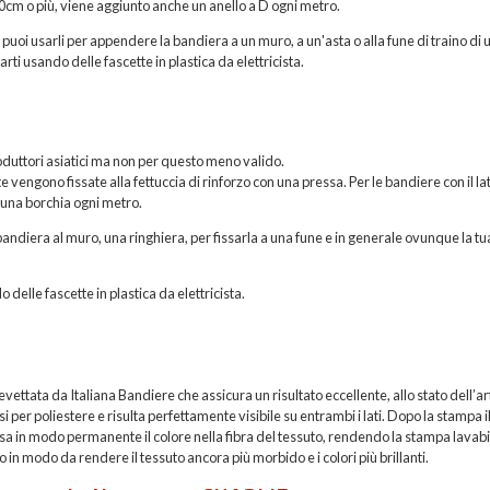
200cm o più, viene aggiunto anche un anello a D ogni metro.
, puoi usarli per appendere la bandiera a un muro, a un'asta o alla fune di traino di 
rti usando delle fascette in plastica da elettricista.
roduttori asiatici ma non per questo meno valido.
vengono fissate alla fettuccia di rinforzo con una pressa. Per le bandiere con il la
 una borchia ogni metro.
andiera al muro, una ringhiera, per fissarla a una fune e in generale ovunque la tu
o delle fascette in plastica da elettricista.
ttata da Italiana Bandiere che assicura un risultato eccellente, allo stato dell’ar
per poliestere e risulta perfettamente visibile su entrambi i lati. Dopo la stampa i
sa in modo permanente il colore nella fibra del tessuto, rendendo la stampa lavabi
 in modo da rendere il tessuto ancora più morbido e i colori più brillanti.