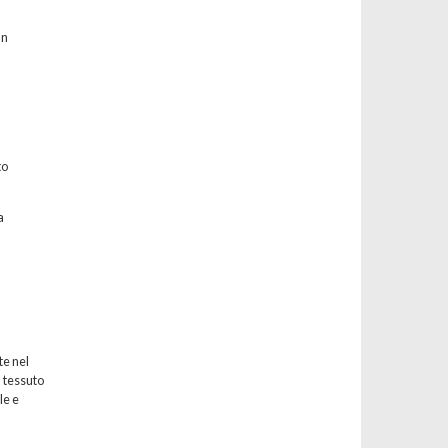
un
to
a
te nel
l tessuto
le e