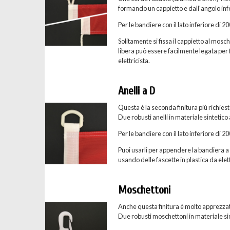
formando un cappietto e dall'angolo inf
Per le bandiere con il lato inferiore di 
Solitamente si fissa il cappietto al mosc
libera può essere facilmente legata per f
elettricista.
Anelli a D
Questa è la seconda finitura più richies
Due robusti anelli in materiale sintetico
Per le bandiere con il lato inferiore di 
Puoi usarli per appendere la bandiera a u
usando delle fascette in plastica da elett
Moschettoni
Anche questa finitura è molto apprezzat
Due robusti moschettoni in materiale sint