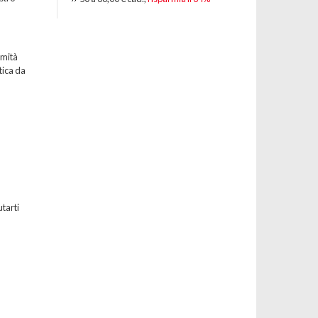
emità
tica da
utarti