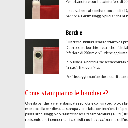
Per le bandiere con il lato inferiore di 
È equivalente alla finitura con anelli a D
pennone. Per il fissaggio puoi anche aiuta
Borchie
È un tipo di finitura spesso offerto da p
Due robuste borchie metalliche nichelate 
inferiore di 200cm o più, viene aggiunta
Puoi usare le borchie per appendere la b
fantasia ti suggerisca.
Per il fissaggio puoi anche aiutarti usand
Come stampiamo le bandiere?
Questa bandiera viene stampata in digitale con una tecnologia breve
mondo della bandiera. La stampa viene fatta con inchiostri dispersi 
passa al finissaggio dove un forno ad alta temperatura (165°C) fis
resistente alle intemperie. Ti consigliamo il lavaggio prima dell’uso