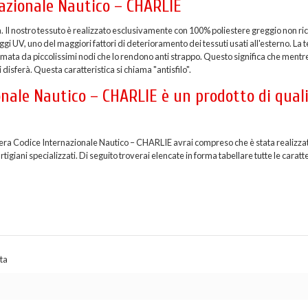
nazionale Nautico – CHARLIE
a. Il nostro tessuto è realizzato esclusivamente con 100% poliestere greggio non ric
i UV, uno del maggiori fattori di deterioramento dei tessuti usati all'esterno. La t
formata da piccolissimi nodi che lo rendono anti strappo. Questo significa che mentr
 disferà. Questa caratteristica si chiama "antisfilo".
nale Nautico – CHARLIE è un prodotto di qual
diera Codice Internazionale Nautico – CHARLIE avrai compreso che è stata realizzat
giani specializzati. Di seguito troverai elencate in forma tabellare tutte le caratt
ta