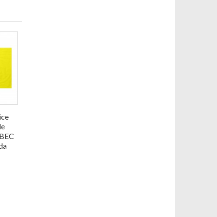
ice
le
EBEC
da